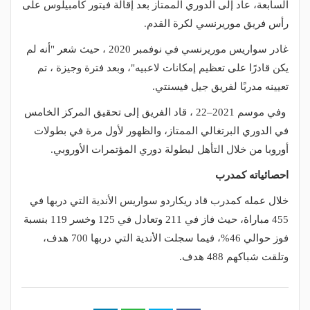
السابعة، عاد إلى الدوري الممتاز بعد إقالة فيتور كامبيلوس على
رأس فريق موريرنسي لكرة القدم.
غادر سواريس موريرنسي في نوفمبر 2020 ، حيث شعر "أنه لم
يكن قادرًا على تعظيم إمكانات لاعبيه"، وبعد فترة وجيزة ، تم
تعيينه مدربًا لفريق جيل فيسنتي.
وفي موسم 2021–22 ، قاد الفريق إلى تحقيق المركز الخامس
في الدوري البرتغالي الممتاز، والظهور لأول مرة في بطولات
أوروبا من خلال التأهل لبطولة دوري المؤتمرات الأوروبي.
احصائياته كمدرب
خلال عمله كمدرب قاد ريكاردو سواريس الأندية التي دربها في
455 مباراة، حيث فاز في 211 وتعادل في 125 وخسر 119 بنسبة
فوز حوالي 46%، فيما سجلت الأندية التي دربها 700 هدف،
وتلقت شباكهم 488 هدف.