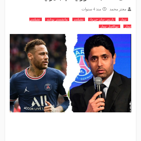
معتز محمد
منذ 4 سنوات
نيمار
باريس سان جيرمان
تشيلسي
مانشستر يونايتد
تشيلسي
نيمار
نيوكاسل نيمار