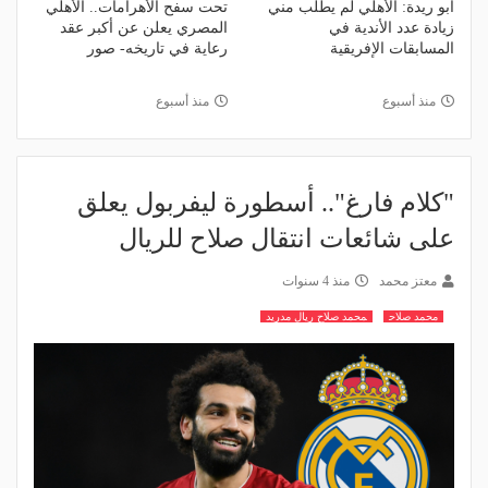
أبو ريدة: الأهلي لم يطلب مني
تحت سفح الأهرامات.. الأهلي
زيادة عدد الأندية في
المصري يعلن عن أكبر عقد
المسابقات الإفريقية
رعاية في تاريخه- صور
منذ أسبوع
منذ أسبوع
"كلام فارغ".. أسطورة ليفربول يعلق
على شائعات انتقال صلاح للريال
معتز محمد
منذ 4 سنوات
محمد صلاح
محمد صلاح ريال مدريد