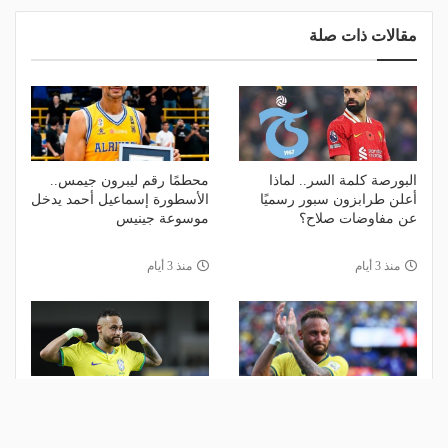
مقالات ذات صلة
البورصة كلمة السر.. لماذا
محطمًا رقم ليبرون جيمس..
أعلن طرابزون سبور رسميًا
الأسطورة إسماعيل أحمد يدخل
عن مفاوضات صلاح؟
موسوعة جينيس
منذ 3 أيام
منذ 3 أيام
الاتحاد البرازيلي يدرس تنظيم
"انتهى وقتي".. نيمار يعلن
مباراة وداعية لنيمار بعد اعتزاله
اعتزاله دوليًا
الدولي