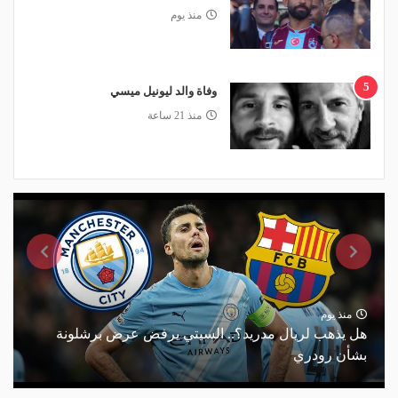
منذ يوم
5
وفاة والد ليونيل ميسي
منذ 21 ساعة
منذ يوم
هل يذهب لريال مدريد؟.. السيتي يرفض عرض برشلونة
بشأن رودري