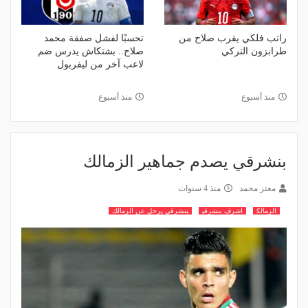
راتب فلكي يقرب صلاح من
تحسبًا لفشل صفقة محمد
طرابزون التركي
صلاح.. بشتكاش يدرس ضم
لاعب آخر من ليفربول
منذ أسبوع
منذ أسبوع
بنشرقي يصدم جماهير الزمالك
معتز محمد
منذ 4 سنوات
الزمالك
اشرف بنشرقي
بنشرقي يرحل عن الزمالك