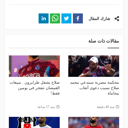
شارك المقال
مقالات ذات صلة
محكمة مصرية تستدعي محمد
صلاح يشعل طرابزون.. مبيعات
صلاح بسبب دعوى أتعاب
القمصان تنفجر في يومين
محاماة
فقط!
منذ 40 دقيقة
منذ 17 ساعة