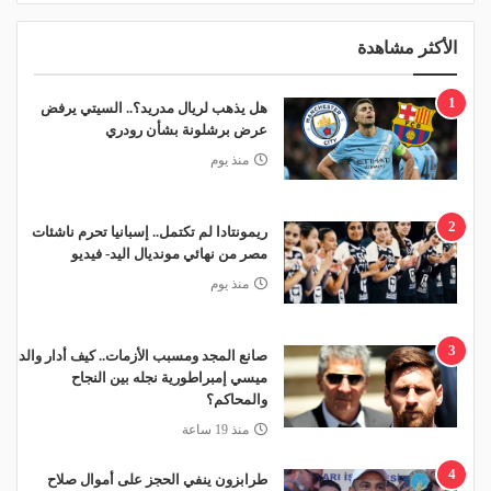
الأكثر مشاهدة
1
هل يذهب لريال مدريد؟.. السيتي يرفض
عرض برشلونة بشأن رودري
منذ يوم
2
ريمونتادا لم تكتمل.. إسبانيا تحرم ناشئات
مصر من نهائي مونديال اليد- فيديو
منذ يوم
3
صانع المجد ومسبب الأزمات.. كيف أدار والد
ميسي إمبراطورية نجله بين النجاح
والمحاكم؟
منذ 19 ساعة
4
طرابزون ينفي الحجز على أموال صلاح