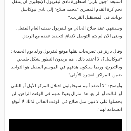
استبعد "جون بارنز" أسطورة نادي ليفربول الإنجليزي أن ينتقل
نجم كرة القدم المصري "محمد صلاح" إلى نادي نيوكاسل
يونايتد في المستقبل القريب."
وسينتهي عقد صلاح الحالي مع ليفربول صيف العام المقبل،
وحتى الآن لم يتم التوصل لاتفاق لتجديد عقده مع الريدز.
وقال بارنز في تصريحات نقلها موقع ليفربول ورلد يوم الجمعة :
"نيوكاسل؟، لا أعتقد ذلك، هم يريدون التطور بشكل طبيعي
وبالتدريج، وربما سيكون هدفهم في الموسم المقبل هو التواجد
ضمن المراكز العشرة الأولى".
وأوضح : "لا أعتقد أنهم سيحاولون احتلال المركز الأول أو الثاني
أو الثالث أو الرابع، هذا مازال بعيدًا عنهم في الوقت الراهن، لن
يحصلوا على لاعبين مثل صلاح في الوقت الحالي لذلك لا أنوقع
انضمامه لهم".