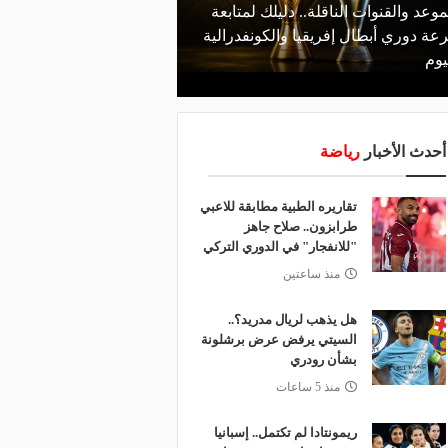
موعد والقنوات الناقلة.. دليلك لمتابعة
منذ يوم
عة دوري أبطال إفريقيا والكونفدرالية
قرعة تمهيدي أبطال إفريق
يوم
لـ "الزمالك" وعقبة مرتقبة 
أحدث الأخبار
رياضة
تقاريره الطبية مطابقة للاعبي
طرابزون.. صلاح جاهز
"للانفجار" في الدوري التركي
منذ ساعتين
هل يذهب لريال مدريد؟..
السيتي يرفض عرض برشلونة
بشأن رودري
منذ 5 ساعات
ريمونتادا لم تكتمل.. إسبانيا