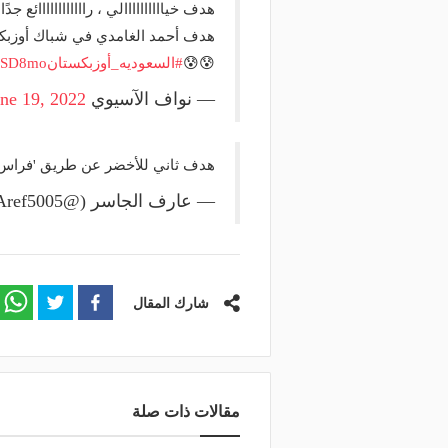
هدف خياااااااااالي ، راااااااااااائع جدً
وعد والقنوات الناقلة.. دليلك لمتابعة
منذ يوم
عة دوري أبطال إفريقيا والكونفدرالية
قرعة تمهيدي أبطال إفريق
هدف أحمد الغامدي في شباك أوزبك
وم
لـ "الزمالك" وعقبة مرتقبة 
😰😰
#السعوديه_أوزبكستان
aOSD8mo
— نواف الآسيوي 🇸🇦 (@football_ll55)
ne 19, 2022
هدف ثاني للأخضر عن طريق 'فراس ا
— عارف الجاسر (@Aref5005)
شارك المقال
مقالات ذات صلة