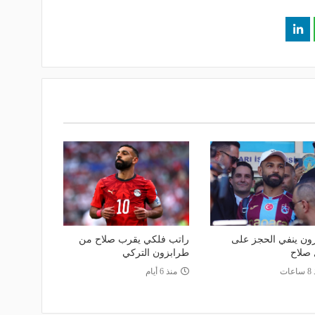
ون ينفي الحجز على
راتب فلكي يقرب صلاح من
 صلاح
طرابزون التركي
عات
منذ 6 أيام