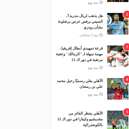
منذ يوم
2
هل يذهب لريال مدريد؟..
السيتي يرفض عرض برشلونة
بشأن رودري
منذ 5 ساعات
3
قرعة تمهيدي أبطال إفريقيا..
مهمة سهلة لـ "الزمالك" وعقبة
مرتقبة في دور الـ 32
منذ يوم
4
الأهلي يعلن رسميًا رحيل محمد
علي بن رمضان
منذ يوم
5
الأهلي ينتظر الفائز من
مقديشيو وكيتارا في دور الـ 32
بالكونفدرالية