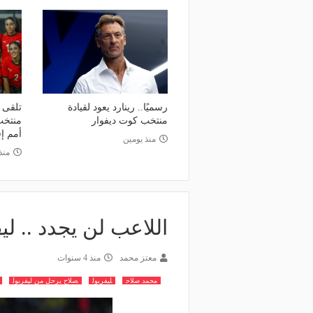
رسميًا.. رينارد يعود لقيادة
منتخب كوت ديفوار
منتخب
أمم إف
منذ يومين
منذ 6 أي
اللاعب لن يجدد .. ل
معتز محمد
منذ 4 سنوات
محمد صلاح
ليفربول
صلاح يرحل من ليفربول