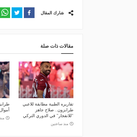
شارك المقال
مقالات ذات صلة
تقاريره الطبية مطابقة للاعبي
طرابز
طرابزون.. صلاح جاهز
أموال
"للانفجار" في الدوري التركي
منذ 8 سا
منذ ساعتين