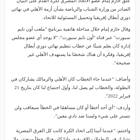
علق حازم إمام عضو الاتحاد المصري لكرة القدم على البيان
الصادر من وزارة الشباب والرياضة بشأن أزمة الأهلي في نهائي
دوري أبطال إفريقيا وتحميل المسئولية للاتحاد.
وقال حازم إمام خلال مداخلة هاتفية ببرنامج "ملعب أون تايم
سبورت" عبر قناة "أون تايم سبورت": "لا يوجد أي عضو مجلس
إدارة كان يعلم شيئًا عن خطاب تنظيم نهائي دوري أبطال
إفريقيا، وفكرة أن هناك شخصًا ما يستهدف الأهلي غير
صحيحة".
وأضاف: "عندما جاء الخطاب كان الأهلي والزمالك يشاركان في
البطولة، والخطاب لم يصل لنا، وأول اجتماع لنا كان بتاريخ 21
فبراير 2022".
وأردف: "أي أحد أخطأ أو كان مساهمًا في الخطأ سيعاقب ولن
نتستر على شيء ولسنا ضد نادي معين".
واختتم: "عندما أتينا إلى اتحاد الكرة كانت كل الفرق المصرية
تشارك في البطولات الإفريقية، وإذا كان هناك خطأ سنعتذر ولا