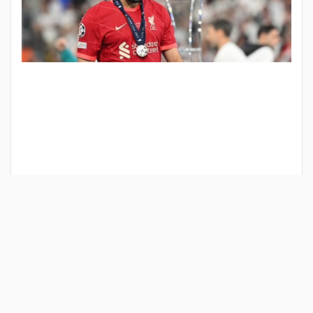
كشف مهاجم فريق ريال مدريد "رودريجو" أنه وزملائه
حرصوا على السخرية من مهاجم ليفربول النجم المصري
"محمد صلاح" قبل وبعد فوزهم في نهائي دوري أبطال أوروبا
على الريدز الشهر الماضي.