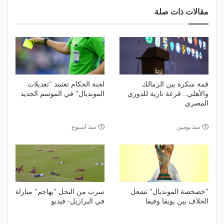
مقالات ذات صلة
قمة مبكرة بين الزمالك
لجنة الحكام تعتمد "تعديلات
والأهلي.. قرعة نارية للدوري
المونديال" في الموسم الجديد
المصري
منذ يومين
منذ أسبوع
"خصخصة المونديال" تشعل
سرب من النحل "يهاجم" مباراة
الخلاف بين يويفا وفيفا
في البرازيل- فيديو