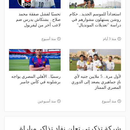
استعداداً للموسم الجديد.. حكام
تحسبًا لفشل صفقة محمد
روشن يستهلون مشوارهم في
صلاح.. بشتكاش يدرس ضم
دراسة "تعديلات المونديال"
لاعب آخر من ليفربول
منذ 3 أيام
منذ أسبوع
لأول مرة.. 5 ملايين جنيه لأي
رسميًا.. الأهلي المصري يواجه
نادٍ جماهيري يصعد إلى الدوري
برشلونة في كأس جامبر
المصري الممتاز
منذ أسبوع
منذ أسبوعين
شركة تذكرتي تعلن نفاد تذاكر مباراة