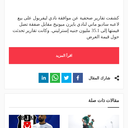
كشفت تقارير صحفية عن موافقة نادي ليفربول على بيع
لاعبه ساديو ماني لنادي بايرن ميونيخ مقابل صفقة تصل
قيمتها إلى 35.1 مليون جنيه إسترليني. وكانت تقارير تحدثت
حول قيمة العرض
اقرأ المزيد
شارك المقال
مقالات ذات صلة