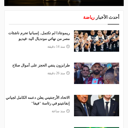
أحدث الأخبار
رياضة
ريمونتادا لم تكتمل.. إسبانيا تحرم ناشئات
مصر من نهائي مونديال اليد- فيديو
منذ 14 دقيقة
طرابزون ينفي الحجز على أموال صلاح
منذ 26 دقيقة
الاتحاد الأرجنتيني يعلن دعمه الكامل لجياني
إنفانتينو في رئاسة "فيفا"
منذ ساعة