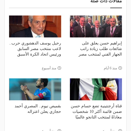
مقالات ذات صلة
إبراهيم حسن يعلق على
رحيل يوسف الدهشوري حرب..
شائعات طلب زيادة راتب
لاعب منتخب مصر السابق
الجهاز الفني لمنتخب مصر
ورئيس اتحاد الكرة الأسبق
منذ 6 أيام
منذ أسبوع
قناة أرجنتينية تضع حسام حسن
بقميص نيوم.. المصري أحمد
ضمن قائمة أكثر 10 شخصيات
حجازي يعلن اعتزاله
معاداةً لمنتخب التانجو عالميًا