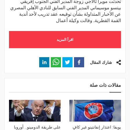
تحدثت مويرا ثالاجي زوجة المدير الفني الجنوب إفريقي
بيتسو موسيماني المدير الفني السابق للنادي الأهلي المصري
عن الأخبار المتداولة بشأن توقيعه عقد تدريب لأحد أندية
القمة القطرية. وقالت وكيلة أعمال
اقرأ المزيد
شارك المقال
مقالات ذات صلة
يويفا: اعتذار إنفانتينو غير كافٍ
على طريقة الدومينو.. أوروبا