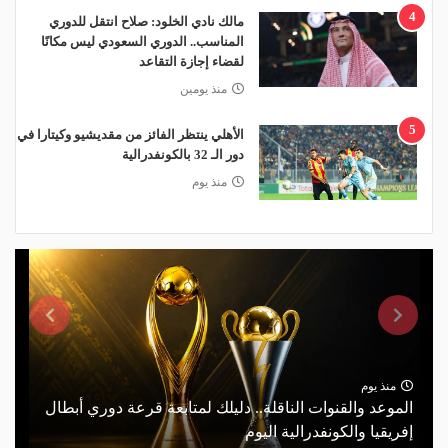
4
مالك نادي الخلود: صلاح انتقل للدوري
المناسب.. الدوري السعودي ليس مكانًا
لقضاء إجازة التقاعد
منذ يومين
5
الأهلي ينتظر الفائز من مقديشيو وكيتارا في
دور الـ 32 بالكونفدرالية
منذ يوم
منذ يوم
الموعد والقنوات الناقلة.. دليلك لمتابعة قرعة دوري أبطال
إفريقيا والكونفدرالية اليوم