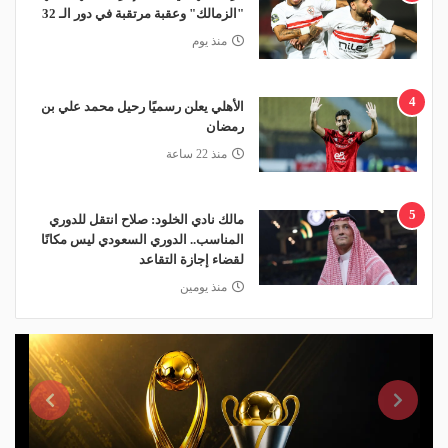
"الزمالك" وعقبة مرتقبة في دور الـ 32
منذ يوم
4
الأهلي يعلن رسميًا رحيل محمد علي بن
رمضان
منذ 22 ساعة
5
مالك نادي الخلود: صلاح انتقل للدوري
المناسب.. الدوري السعودي ليس مكانًا
لقضاء إجازة التقاعد
منذ يومين