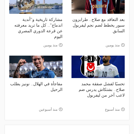
بعد التعاقد مع صلاح.. طرابزون
مشاركة تاريخية و"أندية
سبور يخطط لضم نجم ليفربول
اندماج".. كل ما تريد معرفته
السابق
عن قرعة الدوري المصري
اليوم
منذ يومين
منذ يومين
تحسبًا لفشل صفقة محمد
مفاجأة في الهلال.. نونيز يطلب
صلاح.. بشتكاش يدرس ضم
الرحيل
لاعب آخر من ليفربول
منذ أسبوع
منذ أسبوعين