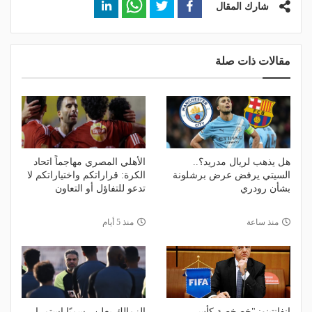
شارك المقال
مقالات ذات صلة
هل يذهب لريال مدريد؟..
الأهلي المصري مهاجماً اتحاد
السيتي يرفض عرض برشلونة
الكرة: قراراتكم واختياراتكم لا
بشأن رودري
تدعو للتفاؤل أو التعاون
منذ ساعة
منذ 5 أيام
إنفانتينو: "خصخصة كأس
الزمالك يعلن رسميًا استمرار