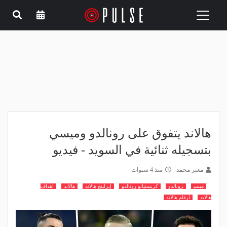
Toggle
navigation
هالاند يتفوق على رونالدو وميسي
بتسجيله ثنائية في السويد - فيديو
معتز محمد
منذ 4 سنوات
ميسي
رونالدو
كريستيانو رونالدو
إيرلينج هالاند
هالاند
اهداف
هالاند
ارقام هالاند