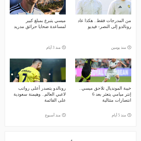
من المدرجات فقط.. هكذا عاد
ميسي يتبرع بمبلغ كبير
رونالدو إلى النصر- فيديو
لمساعدة ضحايا حرائق مدريد
منذ يومين
منذ 3 أيام
خيبة المونديال تلاحق ميسي..
رونالدو يتصدر أعلى رواتب
إنتر ميامي يتعثر بعد 6
لاعبي العالم.. وهيمنة سعودية
انتصارات متتالية
على القائمة
منذ 5 أيام
منذ أسبوع