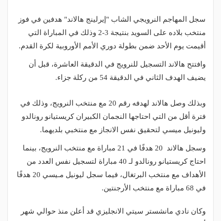
سجل المهاجم النرويجي الشاب "إيرلينج هالاند" هدفين في فوز
منتخب بلاده على السويد بنتيجة 3-2 وذلك في المباراة التي
أقيمت يوم الأحد ضمن بطولة دوري الأمم الأوروبية لكرة القدم.
وافتتح هالاند التسجيل للنرويج في الدقيقة العاشرة، قبل أن
يضيف الهدف الثاني في الدقيقة 54 من ركلة جزاء.
وبذلك وصل هالاند لهدفه رقم 20 مع منتخب النرويج، وذلك في
فترة أقل من التي احتاجها النجمان الكبيران كريستيانو رونالدو
وليونيل ميسي لتحقيق نفس الانجاز مع منتخبي بلديهما.
وسجل هالاند 20 هدفًا في 21 مباراة مع منتخب النرويج، بينما
احتاج كريستيانو رونالدو لـ 40 مباراة لتسجيل نفس العدد من
الأهداف مع منتخب البرتغال، فيما سجل ليونيل مـيسي 20 هدفًا
في 68 مباراة مع منتخب الأرجنتين.
وكان نادي مانشستر سيتي الانجليزي قد أعلن منذ حوالي شهر