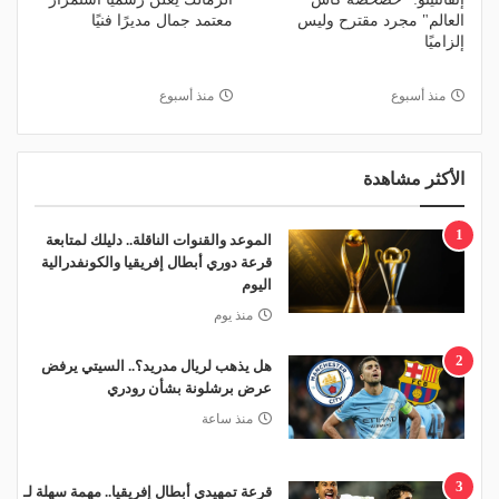
العالم" مجرد مقترح وليس
معتمد جمال مديرًا فنيًا
إلزاميًا
منذ أسبوع
منذ أسبوع
الأكثر مشاهدة
1
الموعد والقنوات الناقلة.. دليلك لمتابعة
قرعة دوري أبطال إفريقيا والكونفدرالية
اليوم
منذ يوم
2
هل يذهب لريال مدريد؟.. السيتي يرفض
عرض برشلونة بشأن رودري
منذ ساعة
3
قرعة تمهيدي أبطال إفريقيا.. مهمة سهلة لـ