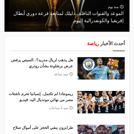
منذ يوم
الموعد والقنوات الناقلة.. دليلك لمتابعة قرعة دوري أبطال
إفريقيا والكونفدرالية اليوم
أحدث الأخبار
رياضة
هل يذهب لريال مدريد؟.. السيتي يرفض
عرض برشلونة بشأن رودري
منذ ساعة
ريمونتادا لم تكتمل.. إسبانيا تحرم ناشئات
مصر من نهائي مونديال اليد- فيديو
منذ 4 ساعات
طرابزون ينفي الحجز على أموال صلاح