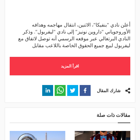
أعلن نادي "بنفيكا"، الاثنين، انتقال مهاجمه وهدافه
الأوروجوياني "داروين نونيز" إلى نادي "ليفربول". وذكر
النادي البرتغالي عبر موقعه الرسمي أنه توصل لاتفاق مع
ليفربول لبيع جميع الحقوق الخاصة باللاعب مقابل
اقرأ المزيد
شارك المقال
مقالات ذات صلة