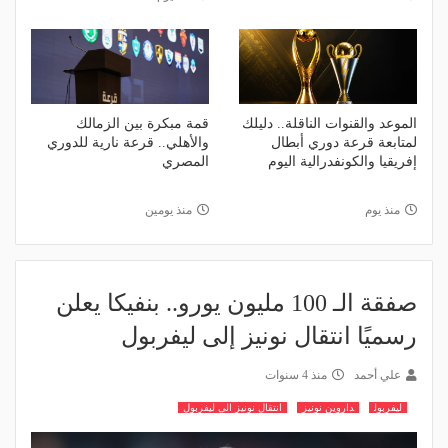
الموعد والقنوات الناقلة.. دليلك
قمة مبكرة بين الزمالك
لمتابعة قرعة دوري أبطال
والأهلي.. قرعة نارية للدوري
إفريقيا والكونفدرالية اليوم
المصري
منذ يوم
منذ يومين
صفقة الـ 100 مليون يورو.. بنفيكا يعلن
رسميًا انتقال نونيز إلى ليفربول
علي أحمد
منذ 4 سنوات
ليفربول
داروين نونيز
انتقال نونيز الى ليفربول