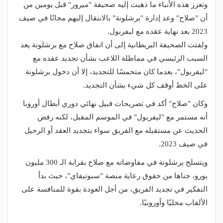
وتعزز هذه الأنباء ما ذهبت إليه صحيفة "ميرور" قبل يومين من
أن "صلاح" وعد إدارة "برشلونة" بالانتقال إليهم مجانًا في صيف
2023 بعد نهاية عقده مع ليفربول.
ولفتت الصحيفة البريطانية إلى أن اتفاق صلاح مع برشلونة يعد
السبب الرئيسي في مماطلة اللاعب بشأن تجديد عقده مع
"ليفربول"، بعدما كان متحمسًا للتجديد، إلا أن دخول برشلونة
على الخط أوقف كل شيء بشأن التجديد.
وكان "صلاح" أكد في تصريحات قبيل نهائي دوري أبطال أوروبا
أنه مستمر مع "ليفربول" في الموسم المقبل، لكنه رفض
الحديث عن مستقبله مع الفريق سواء بتجديد العقد أو الرحيل
في صيف 2023.
ويتسلح برشلونة في مفاوضاته مع صلاح بقرابة الـ 300 مليون
يورو، جناها من حقوق رعاية منصة "سبوتيفاي"، حيث بدأ
التفكير في تجديد الفريق، من أجل العودة بقوة للمنافسة على
الألقاب محليًا وأوروبيًا.