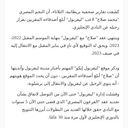
كشفت تقارير صحفية بريطانية، الثلاثاء، أن النجم المصري
"محمد صلاح" لاعب "ليفربول" أبلغ أصدقاءه المقربين بقرار
رحيله عن النادي الإنجليزي.
وينتهي عقد "صلاح" مع "ليفربول" بنهاية الموسم المقبل 2022-
2023، ويحق له التوقيع لأي نادٍ في يناير المقبل مع الانتقال إليه
في صيف 2023.
وذكر موقع "ليفربول إيكو" المهتم بأخبار مدينة ليفربول وأنديتها
أن "صلاح" أبلغ أصدقاءه المقربين - دون أن يحدد الموقع هويتهم
- أنه ينوي الرحيل عن ليفربول والانتقال إلى برشلونة.
وفشلت إدارة "ليفربول" حتى الآن من التوصل لاتفاق بشأن
تجديد عقد "الفرعون المصري" الذي قضى حتى الآن 5 سنوات
مع النادي حقق خلالها العديد من البطولات أبرزها التتويج
بالدوري الإنجليزي لأول مرة منذ 30 عامًا.