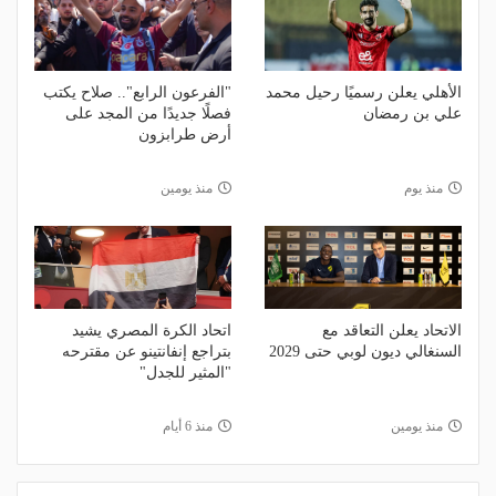
الأهلي يعلن رسميًا رحيل محمد
"الفرعون الرابع".. صلاح يكتب
علي بن رمضان
فصلًا جديدًا من المجد على
أرض طرابزون
منذ يوم
منذ يومين
الاتحاد يعلن التعاقد مع
اتحاد الكرة المصري يشيد
السنغالي ديون لوبي حتى 2029
بتراجع إنفانتينو عن مقترحه
"المثير للجدل"
منذ يومين
منذ 6 أيام