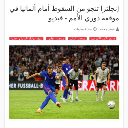
إنجلترا تنجو من السقوط أمام ألمانيا في
موقعة دوري الأمم - فيديو
معتز محمد
منذ 4 سنوات
دوري الامم الاوروبية
منتخب المانيا
منتخب انجلترا
نتيجة مباراة المانيا وانجلترا