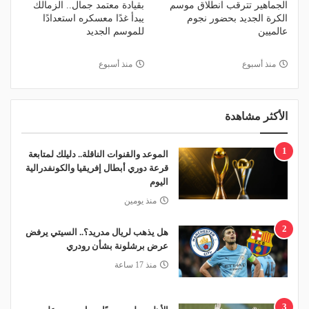
الجماهير تترقب انطلاق موسم
بقيادة معتمد جمال.. الزمالك
الكرة الجديد بحضور نجوم
يبدأ غدًا معسكره استعدادًا
عالميين
للموسم الجديد
منذ أسبوع
منذ أسبوع
الأكثر مشاهدة
1
الموعد والقنوات الناقلة.. دليلك لمتابعة
قرعة دوري أبطال إفريقيا والكونفدرالية
اليوم
منذ يومين
2
هل يذهب لريال مدريد؟.. السيتي يرفض
عرض برشلونة بشأن رودري
منذ 17 ساعة
3