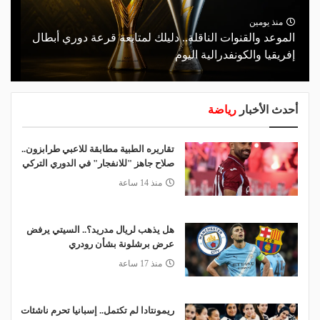
منذ يومين
الموعد والقنوات الناقلة.. دليلك لمتابعة قرعة دوري أبطال
إفريقيا والكونفدرالية اليوم
أحدث الأخبار
رياضة
تقاريره الطبية مطابقة للاعبي طرابزون..
صلاح جاهز "للانفجار" في الدوري التركي
منذ 14 ساعة
هل يذهب لريال مدريد؟.. السيتي يرفض
عرض برشلونة بشأن رودري
منذ 17 ساعة
ريمونتادا لم تكتمل.. إسبانيا تحرم ناشئات