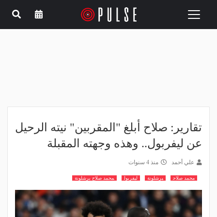
Toggle
navigation
تقارير: صلاح أبلغ "المقربين" نيته الرحيل
عن ليفربول.. وهذه وجهته المقبلة
علي أحمد
منذ 4 سنوات
محمد صلاح
برشلونة
ليفربول
محمد صلاح برشلونة