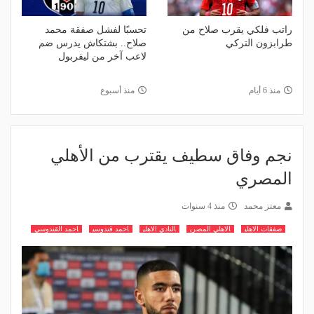
راتب فلكي يقرب صلاح من
تحسبًا لفشل صفقة محمد
طرابزون التركي
صلاح.. بشتكاش يدرس ضم
لاعب آخر من ليفربول
منذ 6 أيام
منذ أسبوع
نجم وفاق سطيف يقترب من الأهلي
المصري
معتز محمد
منذ 4 سنوات
صفقات الاهلي
الاهلي المصري
النادي الاهلي
احمد قندوسي
احمد القندوسي