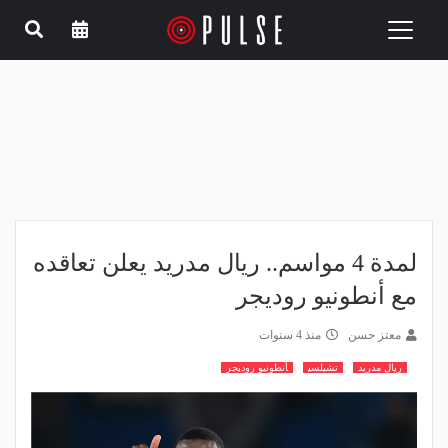
Toggle
navigation
لمدة 4 مواسم.. ريال مدريد يعلن تعاقده
مع أنطونيو روديجر
معتز حسن
منذ 4 سنوات
ريال مدريد
تشيلسي
أنطونيو روديجر