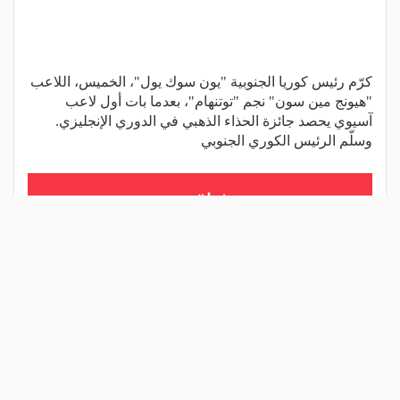
كرّم رئيس كوريا الجنوبية "يون سوك يول"، الخميس، اللاعب
"هيونج مين سون" نجم "توتنهام"، بعدما بات أول لاعب
آسيوي يحصد جائزة الحذاء الذهبي في الدوري الإنجليزي.
وسلّم الرئيس الكوري الجنوبي
اقرأ المزيد
شارك المقال
مقالات ذات صلة