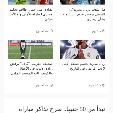
هل يذهب لريال مدريد؟..
بقيادة أمين عمر.. طاقم تحكيم
السيتي يرفض عرض برشلونة
مصري لمباراة الأهلي وأوكلاند
بشأن رودري
سيتي
منذ يوم
منذ أسبوع
ريال مدريد يحسم صفقة أغلى
صحيفة مغربية: "كاف" يرفض
لاعب إفريقي في التاريخ
زيادة الأندية في الأبطال
والكونفدرالية الموسم المقبل
منذ أسبوع
منذ أسبوع
تبدأ من 50 جنيها.. طرح تذاكر مباراة