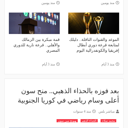
منذ يومين
منذ يومين
الموعد والقنوات الناقلة.. دليلك
قمة مبكرة بين الزمالك
لمتابعة قرعة دوري أبطال
والأهلي.. قرعة نارية للدوري
إفريقيا والكونفدرالية اليوم
المصري
منذ 3 أيام
منذ 3 أيام
بعد فوزه بالحذاء الذهبي.. منح سون
أعلى وسام رياضي في كوريا الجنوبية
مباشر بلس
منذ 4 سنوات
محمد صلاح
الحذاء الذهبي
هيونج مين سون