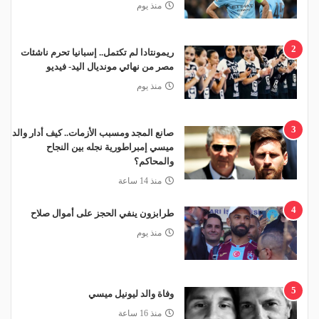
منذ يوم
2
ريمونتادا لم تكتمل.. إسبانيا تحرم ناشئات
مصر من نهائي مونديال اليد- فيديو
منذ يوم
3
صانع المجد ومسبب الأزمات.. كيف أدار والد
ميسي إمبراطورية نجله بين النجاح
والمحاكم؟
منذ 14 ساعة
4
طرابزون ينفي الحجز على أموال صلاح
منذ يوم
5
وفاة والد ليونيل ميسي
منذ 16 ساعة