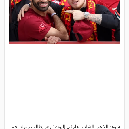
شوهد اللاعب الشاب "هارفي إليوت" وهو يطالب زميله نجم