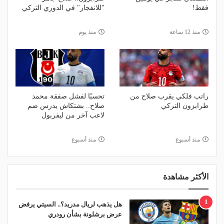
فقط!
"للانفجار" في الدوري التركي
منذ 12 ساعة
منذ يوم
راتب فلكي يقرب صلاح من
تحسبًا لفشل صفقة محمد
طرابزون التركي
صلاح.. بشتكاش يدرس ضم
لاعب آخر من ليفربول
منذ أسبوع
منذ أسبوع
الأكثر مشاهدة
1
هل يذهب لريال مدريد؟.. السيتي يرفض
عرض برشلونة بشأن رودري