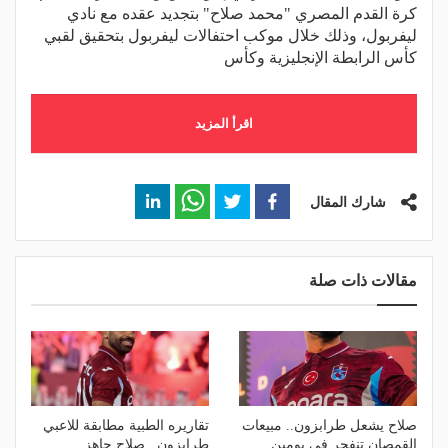
كرة القدم المصري "محمد صلاح" بتجديد عقده مع نادي
ليفربول، وذلك خلال موكب احتفالات ليفربول بتحقيق لقبي
كأس الرابطة الإنجليزية وكأس
اقرأ المزيد
شارك المقال
مقالات ذات صلة
صلاح يشعل طرابزون.. مبيعات
تقاريره الطبية مطابقة للاعبي
القمصان تنفجر في يومين
طرابزون.. صلاح جاهز