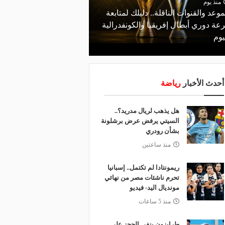
منذ يوم
موعد والقنوات الناقلة.. دليلك لمتابعة
منذ يوم
عة دوري أبطال إفريقيا والكونفدرالية
قرعة تمهيدي أبطال إفريق
يوم
لـ "الزمالك" وعقبة مرتقبة 
أحدث الأخبار
رياضة
هل يذهب لريال مدريد؟..
السيتي يرفض عرض برشلونة
بشأن رودري
منذ ساعتين
ريمونتادا لم تكتمل.. إسبانيا
تحرم ناشئات مصر من نهائي
مونديال اليد- فيديو
منذ 5 ساعات
طرابزون ينفي الحجز على