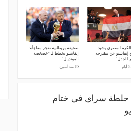
 الكرة المصري يشيد
صحيفة بريطانية تفجر مفاجأة:
 إنفانتينو عن مقترحه
إنفانتينو يخطط لـ "خصخصة
ر للجدل"
المونديال"
ام
منذ أسبوع
جلطة سراي في ختام
و