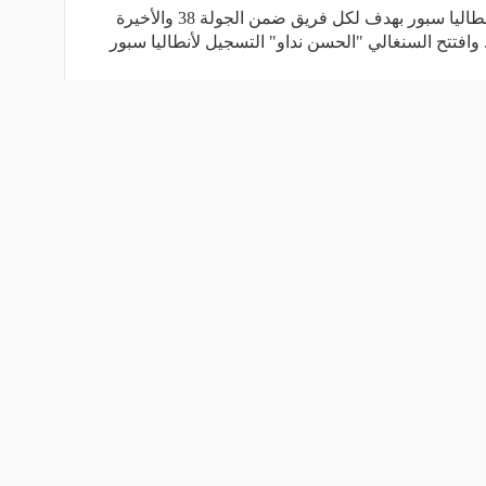
تعادل فريق جلطة سراي مع مضيفه أنطاليا سبور بهدف لكل فريق ضمن الجولة 38 والأخيرة
افتتح السنغالي "الحسن نداو" التسجيل لأنطاليا سبور
اقرأ المزيد