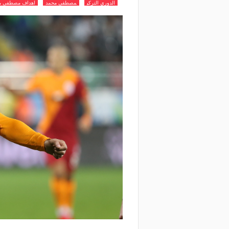
الدوري التركي
مصطفى محمد
اهداف مصطفى م