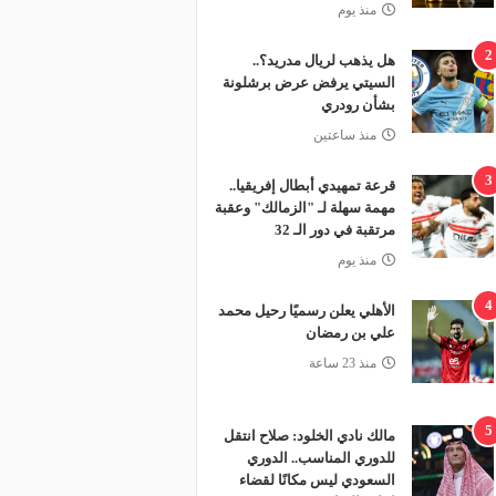
منذ يوم
2
هل يذهب لريال مدريد؟..
السيتي يرفض عرض برشلونة
بشأن رودري
منذ ساعتين
3
قرعة تمهيدي أبطال إفريقيا..
مهمة سهلة لـ "الزمالك" وعقبة
مرتقبة في دور الـ 32
منذ يوم
4
الأهلي يعلن رسميًا رحيل محمد
علي بن رمضان
منذ 23 ساعة
5
مالك نادي الخلود: صلاح انتقل
للدوري المناسب.. الدوري
السعودي ليس مكانًا لقضاء