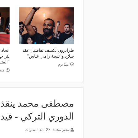
طرابزون يكشف تفاصيل عقد
اتحاد
صلاح و"نسبة رامي عباس"
بتراجع
"المثي
منذ يوم
منذ 6 أي
مصطفى محمد ينقذ 
الدوري التركي - فيدي
معتز محمد
منذ 4 سنوات