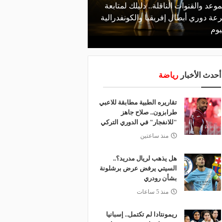
موعد والقنوات الناقلة.. دليلك لمتابعة
منذ يوم
عة دوري أبطال إفريقيا والكونفدرالية
قرعة تمهيدي أبطال إفريق
يوم
لـ "الزمالك" وعقبة مرتقبة 
أحدث الأخبار
رياضة
تقاريره الطبية مطابقة للاعبي
طرابزون.. صلاح جاهز
"للانفجار" في الدوري التركي
منذ ساعتين
هل يذهب لريال مدريد؟..
السيتي يرفض عرض برشلونة
بشأن رودري
منذ 5 ساعات
ريمونتادا لم تكتمل.. إسبانيا