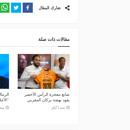
شارك المقال
مقالات ذات صلة
صانع معجزة الرأس الأخضر
الزما
يقود نهضة بركان المغربي
"الأعل
منذ 3 أيام
منذ