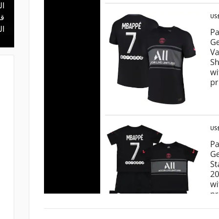
ال
منذ 5 ساعات
يا.. مهمة سهلة
هل يذهب لريال مدريد؟.. السيتي يرفض
قر
في دور الـ 32
عرض برشلونة بشأن رودري
ال