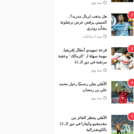
منذ يوم
2
هل يذهب لريال مدريد؟..
السيتي يرفض عرض برشلونة
بشأن رودري
منذ 5 ساعات
3
قرعة تمهيدي أبطال إفريقيا..
مهمة سهلة لـ "الزمالك" وعقبة
مرتقبة في دور الـ 32
منذ يوم
4
الأهلي يعلن رسميًا رحيل محمد
علي بن رمضان
منذ يوم
5
الأهلي ينتظر الفائز من
مقديشيو وكيتارا في دور الـ 32
بالكونفدرالية