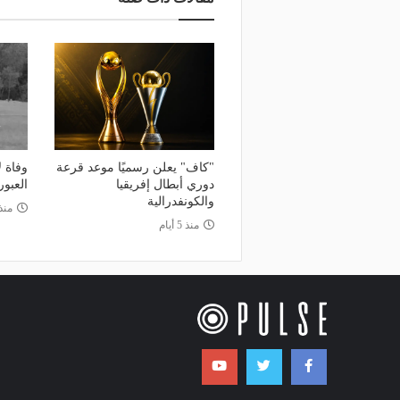
"كاف" يعلن رسميًا موعد قرعة
وفاة ل
دوري أبطال إفريقيا
العبو
والكونفدرالية
منذ
منذ 5 أيام