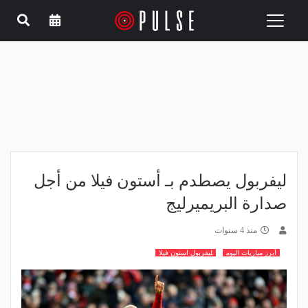
Toggle
navigation
ليفربول يصطدم بـ أستون فيلا من أجل
صدارة البريميرليج
منذ 4 سنوات
أبرز مباريات اليوم
ليفربول استون فيلا