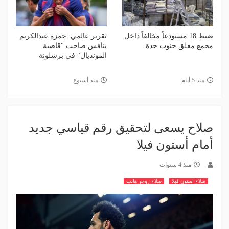
ضبط 18 مستودعاً مخالفاً داخل
تقرير عالمي: حمزة عبدالكريم
مجمع مغلق جنوب جدة
ينافس صاحب "قاضية
المونديال" في برشلونة
منذ 5 أيام
منذ أسبوع
صلاح يسعى لتحقيق رقم قياسي جديد
أمام أستون فيلا
منذ 4 سنوات
صلاح استون فيلا
صلاح روجر هانت