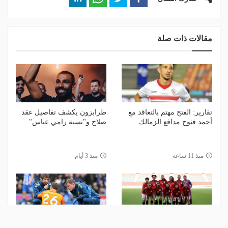
مقالات ذات صلة
تقارير: الفتح مهتم بالتعاقد مع
طرابزون يكشف تفاصيل عقد
أحمد فتوح مدافع الزمالك
صلاح و"نسبة رامي عباس"
منذ 11 ساعة
منذ 3 أيام
"سيدات مصر" يودعن أمم
الدوري الإنجليزي يعتمد تجربة