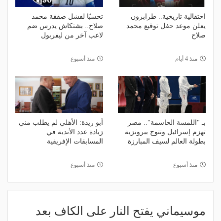
احتفالية تاريخية.. طرابزون
تحسبًا لفشل صفقة محمد
يعلن موعد حفل توقيع محمد
صلاح.. بشتكاش يدرس ضم
صلاح
لاعب آخر من ليفربول
منذ 4 أيام
منذ أسبوع
بـ "اللمسة الحاسمة".. مصر
أبو ريدة: الأهلي لم يطلب مني
تهزم إسرائيل وتتوج ببرونزية
زيادة عدد الأندية في
بطولة العالم لسيف المبارزة
المسابقات الإفريقية
منذ أسبوع
منذ أسبوع
موسيماني يفتح النار على الكاف بعد