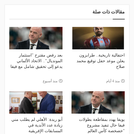
مقالات ذات صلة
احتفالية تاريخية.. طرابزون
بعد رفض مقترح "استثمار
يعلن موعد حفل توقيع محمد
المونديال".. الاتحاد الألماني
صلاح
يدعو إلى تحقيق شامل مع فيفا
منذ 4 أيام
منذ أسبوع
يويفا يهدد بمقاطعة بطولات
أبو ريدة: الأهلي لم يطلب مني
فيفا حال تنفيذ مشروع
زيادة عدد الأندية في
"خصخصة كأس العالم
المسابقات الإفريقية