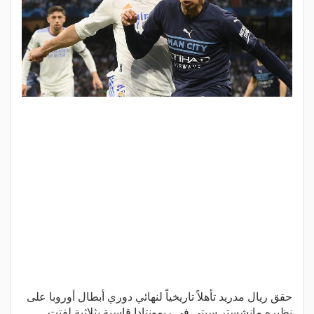
حقق ريال مدريد تأهلاً تاريخياً لنهائي دوري أبطال أوروبا على
نظيره مانشستر سيتي في ريمونتادا قاسية بثلاثية لفتت