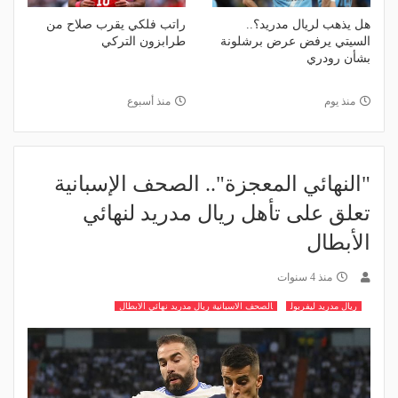
هل يذهب لريال مدريد؟..
راتب فلكي يقرب صلاح من
السيتي يرفض عرض برشلونة
طرابزون التركي
بشأن رودري
منذ يوم
منذ أسبوع
"النهائي المعجزة".. الصحف الإسبانية
تعلق على تأهل ريال مدريد لنهائي
الأبطال
منذ 4 سنوات
ريال مدريد ليفربول
الصحف الاسبانية ريال مدريد نهائي الابطال