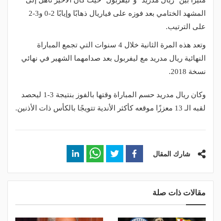
مثيرًا بين "ريال مدريد" و"ليفربول" حيث كان الأخير تأهل إلى
المشهد الختامي بعد فوزه على فياريال ذهابًا وإيابًا 2-0 و3-2
على الترتيب.
وتعد هذه المرة الثانية خلال 4 سنوات التي تجمع المباراة
النهائية ريال مدريد مع ليفربول بعد صدامهما الشهير في نهائي
نسخة 2018.
وكان ريال مدريد حسم المباراة وقتها بالفوز بنتيجة 3-1 ليحصد
لقبه الـ 13 معززًا موقعه كأكثر الأندية تتويجًا بالكأس ذات الأذنين.
شارك المقال
مقالات ذات صلة