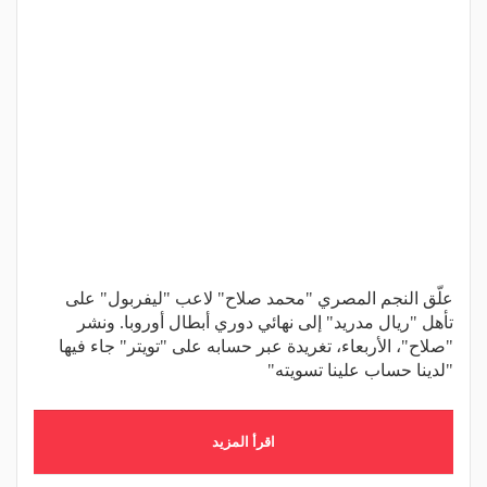
علّق النجم المصري "محمد صلاح" لاعب "ليفربول" على
تأهل "ريال مدريد" إلى نهائي دوري أبطال أوروبا. ونشر
"صلاح"، الأربعاء، تغريدة عبر حسابه على "تويتر" جاء فيها
"لدينا حساب علينا تسويته"
اقرأ المزيد