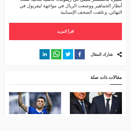
أنظار الجماهير ووضعت الريال في مواجهة ليفربول في
النهائي. وعلقت الصحف الإسبانية
اقرأ المزيد
شارك المقال
مقالات ذات صلة
الاتحاد الأرجنتيني يعلن دعمه
مقابل 10 ملايين.. برشلونة
الكامل لجياني إنفانتينو في
على أعتاب ضم كانسيلو من
رئاسة "فيفا"
الهلال