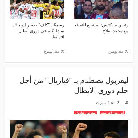
رئيس بشكتاش: لم نسع للتعاقد
رسميًا.. "كاف" يخطر الزمالك
مع محمد صلاح
بمشاركته في دوري أبطال
إفريقيا
منذ يومين
منذ أسبوع
ليفربول يصطدم بـ "فياريال" من أجل
حلم دوري الأبطال
منذ 4 سنوات
أبرز مباريات اليوم
ليفربول فياريال