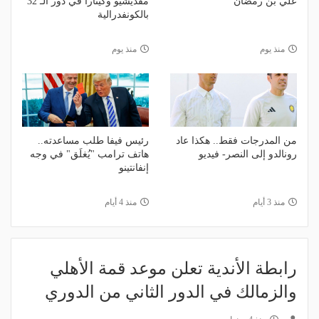
علي بن رمضان
مقديشيو وكيتارا في دور الـ 32
بالكونفدرالية
منذ يوم
منذ يوم
من المدرجات فقط.. هكذا عاد
رئيس فيفا طلب مساعدته..
رونالدو إلى النصر- فيديو
هاتف ترامب "يُغلَق" في وجه
إنفانتينو
منذ 3 أيام
منذ 4 أيام
رابطة الأندية تعلن موعد قمة الأهلي
والزمالك في الدور الثاني من الدوري