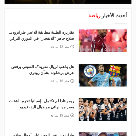
أحدث الأخبار
رياضة
تقاريره الطبية مطابقة للاعبي طرابزون..
صلاح جاهز "للانفجار" في الدوري التركي
منذ 13 ساعة
هل يذهب لريال مدريد؟.. السيتي يرفض
عرض برشلونة بشأن رودري
منذ 16 ساعة
ريمونتادا لم تكتمل.. إسبانيا تحرم ناشئات
مصر من نهائي مونديال اليد- فيديو
منذ 19 ساعة
طرابزون ينفي الحجز على أموال صلاح