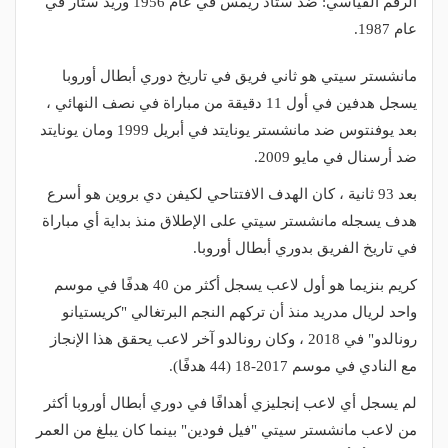
الرقم القياسي: ضد ستاد ريمس في عام 1956 وريد ستار في
عام 1987.
مانشستر سيتي هو ثاني فريق في تاريخ دوري أبطال أوروبا
يسجل هدفين في أول 11 دقيقة من مباراة في نصف النهائي ،
بعد يوفنتوس ضد مانشستر يونايتد في أبريل 1999 ومان يونايتد
ضد أرسنال في مايو 2009.
بعد 93 ثانية ، كان الهدف الافتتاحي لكيفن دي بروين هو أسرع
هدف يسجله مانشستر سيتي على الإطلاق منذ بداية أي مباراة
في تاريخ الفريق بدوري أبطال أوروبا.
كريم بنزيما هو أول لاعب يسجل أكثر من 40 هدفًا في موسم
واحد لريال مدريد منذ أن تركهم النجم البرتغالي "كريستيانو
رونالدو" في 2018 ، وكان رونالدو آخر لاعب يحقق هذا الإنجاز
مع النادي في موسم 2017-18 (44 هدفًا).
لم يسجل أي لاعب إنجليزي أهدافًا في دوري أبطال أوروبا أكثر
من لاعب مانشستر سيتي "فيل فودين" بينما كان يبلغ من العمر