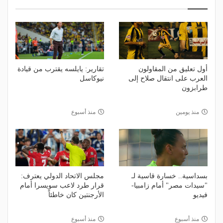
أول تعليق من المقاولون
تقارير: يايلسه يقترب من قيادة
العرب على انتقال صلاح إلى
نيوكاسل
طرابزون
منذ يومين
منذ أسبوع
بسداسية.. خسارة قاسية لـ
مجلس الاتحاد الدولي يعترف:
"سيدات مصر" أمام زامبيا-
قرار طرد لاعب سويسرا أمام
فيديو
الأرجنتين كان خاطئاً
منذ أسبوع
منذ أسبوع