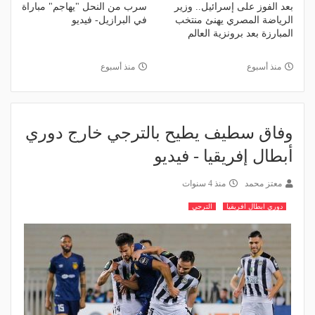
بعد الفوز على إسرائيل.. وزير
سرب من النحل "يهاجم" مباراة
الرياضة المصري يهنئ منتخب
في البرازيل- فيديو
المبارزة بعد برونزية العالم
منذ أسبوع
منذ أسبوع
وفاق سطيف يطيح بالترجي خارج دوري
أبطال إفريقيا - فيديو
معتز محمد
منذ 4 سنوات
دوري ابطال افريقيا
الترجي