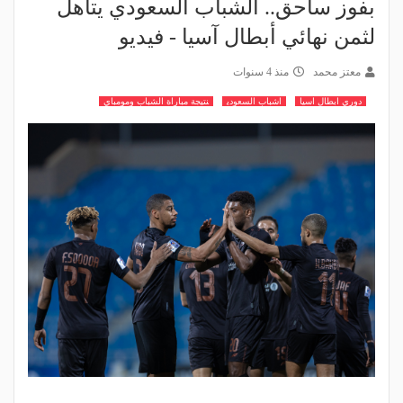
بفوز ساحق.. الشباب السعودي يتأهل
لثمن نهائي أبطال آسيا - فيديو
معتز محمد
منذ 4 سنوات
دوري ابطال اسيا
اشباب السعودي
نتيجة مباراة الشباب ومومباي