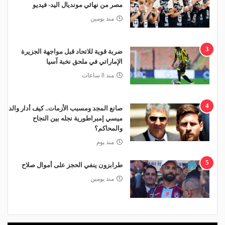
مصر من نهائي مونديال اليد- فيديو
منذ يومين
3
ضربة قوية للاتحاد قبل مواجهة الجزيرة
الإماراتي في ملحق نخبة آسيا
منذ 8 ساعات
4
صانع المجد ومسبب الأزمات.. كيف أدار والد
ميسي إمبراطورية نجله بين النجاح
والمحاكم؟
منذ يوم
5
طرابزون ينفي الحجز على أموال صلاح
منذ يومين