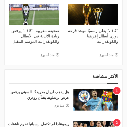
"كاف" يعلن رسميًا موعد قرعة
صحيفة مغربية: "كاف" يرفض
دوري أبطال إفريقيا
زيادة الأندية في الأبطال
والكونفدرالية
والكونفدرالية الموسم المقبل
منذ أسبوع
منذ أسبوع
الأكثر مشاهدة
1
هل يذهب لريال مدريد؟.. السيتي يرفض
عرض برشلونة بشأن رودري
منذ يوم
2
ريمونتادا لم تكتمل.. إسبانيا تحرم ناشئات