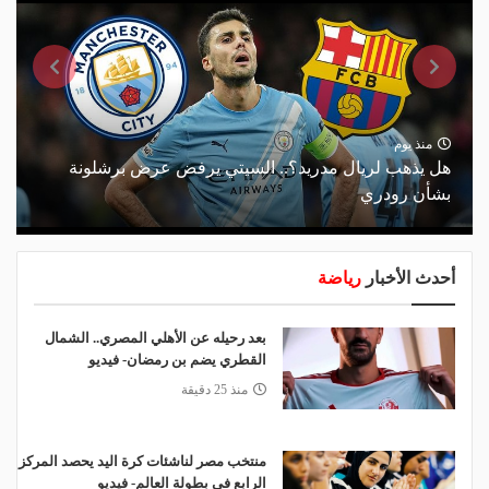
منذ يوم
هل يذهب لريال مدريد؟.. السيتي يرفض عرض برشلونة
بشأن رودري
أحدث الأخبار
رياضة
بعد رحيله عن الأهلي المصري.. الشمال
القطري يضم بن رمضان- فيديو
منذ 25 دقيقة
منتخب مصر لناشئات كرة اليد يحصد المركز
الرابع فى بطولة العالم- فيديو