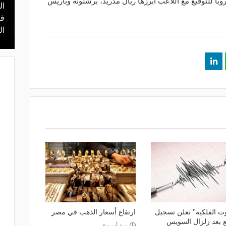
وبا للتوقيع مع اللاعب أبرزها ريال مدريد، برشلونة وباريس
ال
منذ 15 ساعة
 محمد علي بن
هل يذهب لريال مدريد؟.. السيتي يرفض
قر
عرض برشلونة بشأن رودري
ال
وث الفلكية" تعلن تسجيل
ارتفاع أسعار الذهب في مصر
منذ أسبوع