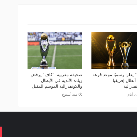
 يعلن رسميًا موعد قرعة
صحيفة مغربية: "كاف" يرفض
بطال إفريقيا
زيادة الأندية في الأبطال
فدرالية
والكونفدرالية الموسم المقبل
ام
منذ أسبوع