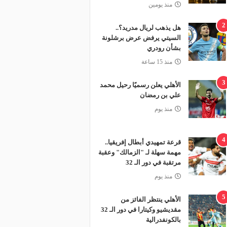
منذ يومين
2
هل يذهب لريال مدريد؟..
السيتي يرفض عرض برشلونة
بشأن رودري
منذ 15 ساعة
3
الأهلي يعلن رسميًا رحيل محمد
علي بن رمضان
منذ يوم
4
قرعة تمهيدي أبطال إفريقيا..
مهمة سهلة لـ "الزمالك" وعقبة
مرتقبة في دور الـ 32
منذ يوم
5
الأهلي ينتظر الفائز من
مقديشيو وكيتارا في دور الـ 32
بالكونفدرالية