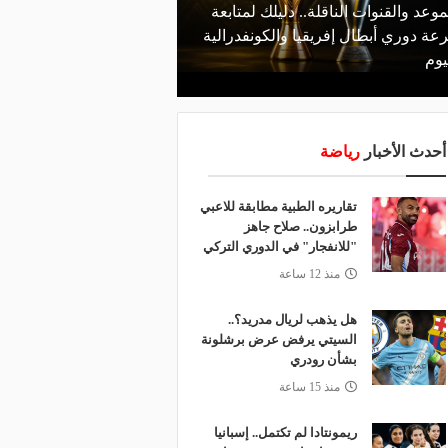
موعد والقنوات الناقلة.. دليلك لمتابعة
منذ يوم
عة دوري أبطال إفريقيا والكونفدرالية
الأهلي يعلن رسميًا رحيل
يوم
رمضان
أحدث الأخبار
رياضة
تقاريره الطبية مطابقة للاعبي
طرابزون.. صلاح جاهز
"للانفجار" في الدوري التركي
منذ 12 ساعة
هل يذهب لريال مدريد؟..
السيتي يرفض عرض برشلونة
بشأن رودري
منذ 15 ساعة
ريمونتادا لم تكتمل.. إسبانيا