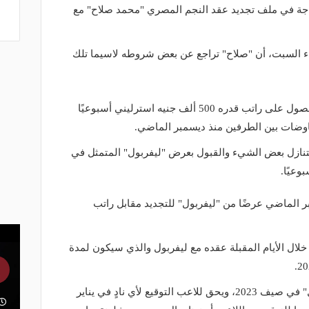
اجة في ملف تجديد عقد النجم المصري "محمد صلاح" مع
ء السبت، أن "صلاح" تراجع عن بعض شروطه لاسيما تلك
وكان صلاح - بحسب تقارير - اشترط الحصول على راتب قدره 500 ألف جنيه استرليني أسبوعيًا
فاوضات بين الطرفين منذ ديسمبر الماضي.
تنازل بعض الشيء والقبول بعرض "ليفربول" المتمثل في
 الماضي عرضًا من "ليفربول" للتجديد مقابل راتب
ال الأيام المقبلة عقده مع ليفربول والذي سيكون لمدة
وينتهي عقد "صلاح" الحالي مع "ليفربول" في صيف 2023، ويحق للاعب التوقيع لأي نادٍ في يناير