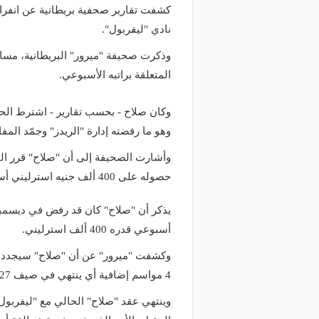
كشفت تقارير صحفية بريطانية عن انفر
نادي "ليفربول".
وذكرت صحيفة "ميرور" البريطانية، مسا
المتعلقة براتبه الأسبوعي.
وهو ما رفضته إدارة "الريدز" وجمّد الم
وأشارت الصحيفة إلى أن "صلاح" قرر ال
حصوله على 400 ألف جنيه استرليني أسبوعيًا.
يذكر أن "صلاح" كان قد رفض في ديسمبر
أسبوعي قدره 400 ألف استرليني.
وكشفت "ميرور" عن أن "صلاح" سيجدد خل
4 مواسم إضافية أي ينتهي في صيف 2027.
منذ يومين