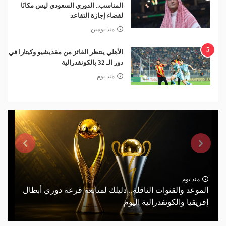
المناسب.. الدوري السعودي ليس مكانًا
لقضاء إجازة التقاعد
منذ يومين
5
الأهلي ينتظر الفائز من مقديشيو وكيتارا في
دور الـ 32 بالكونفدرالية
منذ يوم
منذ يوم
الموعد والقنوات الناقلة.. دليلك لمتابعة قرعة دوري أبطال
إفريقيا والكونفدرالية اليوم