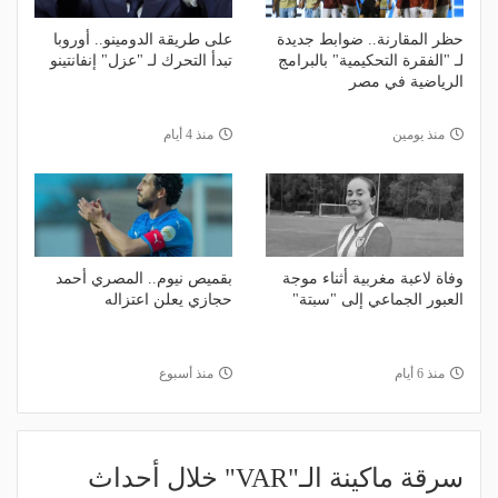
حظر المقارنة.. ضوابط جديدة
على طريقة الدومينو.. أوروبا
لـ "الفقرة التحكيمية" بالبرامج
تبدأ التحرك لـ "عزل" إنفانتينو
الرياضية في مصر
منذ يومين
منذ 4 أيام
وفاة لاعبة مغربية أثناء موجة
بقميص نيوم.. المصري أحمد
العبور الجماعي إلى "سبتة"
حجازي يعلن اعتزاله
منذ 6 أيام
منذ أسبوع
سرقة ماكينة الـ"VAR" خلال أحداث