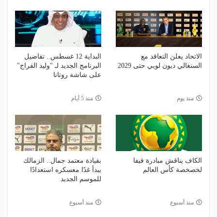
الاتحاد يعلن التعاقد مع
البداية 12 غسطس.. تفاصيل
السنغالي ديون لوبي حتى 2029
البرنامج الجديد لـ "وليد الفراج"
على شاشة روتانا
منذ يوم
منذ 5 أيام
الكاف يناقش مبادرة فيفا
بقيادة معتمد جمال.. الزمالك
لخصخصة كأس العالم
يبدأ غدًا معسكره استعدادًا
للموسم الجديد
منذ أسبوع
منذ أسبوع