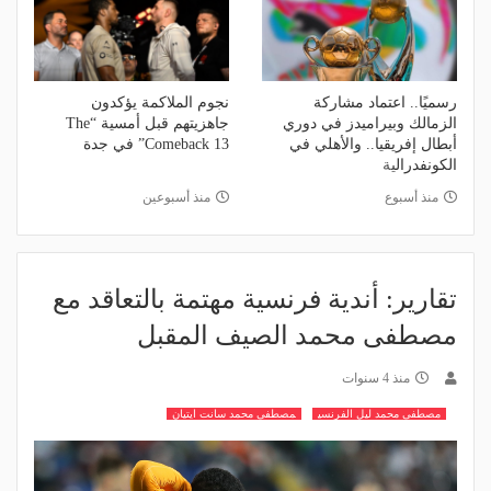
رسميًا.. اعتماد مشاركة
نجوم الملاكمة يؤكدون
الزمالك وبيراميدز في دوري
جاهزيتهم قبل أمسية “The
أبطال إفريقيا.. والأهلي في
Comeback 13” في جدة
الكونفدرالية
منذ أسبوع
منذ أسبوعين
تقارير: أندية فرنسية مهتمة بالتعاقد مع
مصطفى محمد الصيف المقبل
منذ 4 سنوات
مصطفى محمد ليل الفرنسي
مصطفى محمد سانت ايتيان