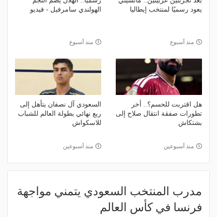
بعد تجربتين عربيتين.. مانشيني
رسميًا.. الهلال يضم النجم
يعود رسميًا لمنتخب إيطاليا
الهولندي سامرفيل - فيديو
منذ أسبوع
منذ أسبوع
هل اقتربت للحسم؟.. أخر
السعودي آل نصفان يتأهل إلى
تطورات صفقة انتقال صلاح إلى
ربع نهائي بطولة العالم للشباب
بشتكاش
للاسكواش
منذ أسبوعين
منذ أسبوعين
مدرب المنتخب السعودي يتمني مواجهة
فرنسا في كأس العالم