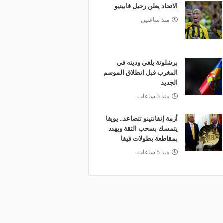
الاتحاد يعلن رحيل فابينيو
منذ ساعتين
برشلونة يلغي وديته في
المغرب قبل انطلاق الموسم
الجديد
منذ 3 ساعات
أزمة إنفانتينو تتصاعد.. يويفا
يتمسك بسحب الثقة ويهدد
بمقاطعة بطولات فيفا
منذ 5 ساعات