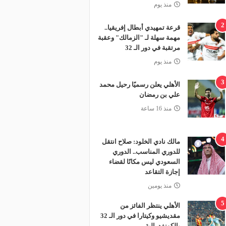
منذ يوم
2
قرعة تمهيدي أبطال إفريقيا..
مهمة سهلة لـ "الزمالك" وعقبة
مرتقبة في دور الـ 32
منذ يوم
3
الأهلي يعلن رسميًا رحيل محمد
علي بن رمضان
منذ 16 ساعة
4
مالك نادي الخلود: صلاح انتقل
للدوري المناسب.. الدوري
السعودي ليس مكانًا لقضاء
إجازة التقاعد
منذ يومين
5
الأهلي ينتظر الفائز من
مقديشيو وكيتارا في دور الـ 32
بالكونفدرالية