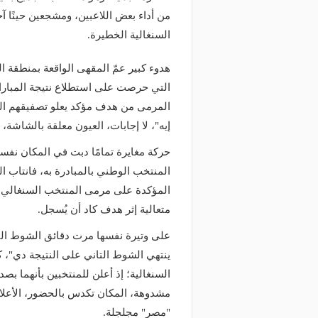
منذ يوم
من أداء بعض اللاعبين، ومشجعين حينًا 
وعد والقنوات الناقلة.. دليلك لمتابعة
منذ 16 ساعة
عة دوري أبطال إفريقيا والكونفدرالية
السنغالية الخطيرة.
الأهلي يعلن رسميًا رحيل
وم
رمضان
هدوء كبير عمّ المقهى الواقعة بمنطقة
التي حرصت على استطلاع نتيجة المباراة 
المرمى من هدف مؤكد يعلو تصفيقهم الم
إيه"، لا إجابات، العيون معلقة بالشاشة،
حركة مغايرة تمامًا دبت في المكان نفسه
المنتخب الوطني بالمبادرة به، فانتاب 
المؤكدة على مرمى المنتخب السنغالي 
متعالية إثر هدف كاد أن يُسجل.
على وتيرة نفسها مرت دقائق الشوط الثا
ينتهي الشوط التاني على النتيجة دي"، ك
السنغالية؛ إذ أعلن للمنتخبين بأنهما بص
مشدوهة، المكان تكدس بالحضور، الأعلام
"مصر" مجلجلة.