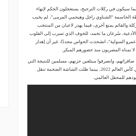
بما سيكون في ركلات الترجيح، يستعجلون الحكم لإنهاء
حظة الحاسمة "الشناوي راجل وهيحمي المرمى"، لم يخيب
 والقائم يمنع أخرى، فيما يهدر لاعبان من المنتخب
والأدعية، سُرعان ما تخمد، للخوف الذي تسرب إلى القلوب
 " عمرو السولية"، انشحذت الحواس مجددًا، غير أن إهدار
لا تمناه المصريون منذ حضورهم المبكر.
صافراتهم، وانصرفوا مبتلعين حزنهم، مسلمين للنتيجة التي
قضت بأن المنتخب الوطني لن يكون في كأس العالم 2022، بينما ظلت الشاشة الضخمة تنقل
ودهم للمحفل العالمي.