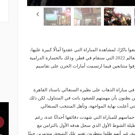
باكرًا، لمشاهدة المباراة التي عقدوا آمالًا كبيرة عليها،
لصعود المنتخب الوطني لبطولة كأس العالم 2022 التي ستقام في قطر، وذلك بالخسارة الدرامية
رفوا متتابعين فيما ارتسمت أمارات الحزن على تقاسيم
ي مباراة الذهاب على نظيره السنغالي باستاد القاهرة
ن يظنون بأن مهمتهم للصعود باتت في المتناول، لكن ذلك
تي أعلنت نهاية المواجهة، وتأهل المنتخب السنغالي.
لمتابعون حماسهم للمباراة التي شهدت دقائقها أحداثًا عدة، رغم
يلة الشوط الأول الذي سجل هدفه الأول بالتزامن مع
، غير أنهم ظلوا ينتظرون تغيير تلك النتيجة، متذمرين حينًا