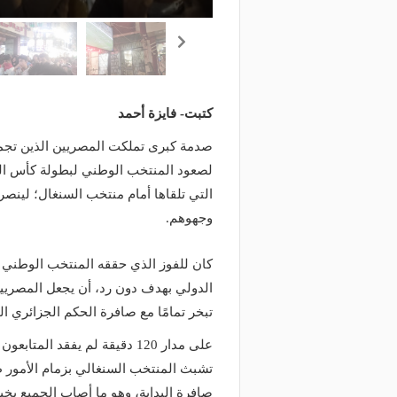
كتبت- فايزة أحمد
صدمة كبرى تملكت المصريين الذين تجمعوا 
التي تلقاها أمام منتخب السنغال؛ لينص
وجهوهم.
كان للفوز الذي حققه المنتخب الوطني ف
الدولي بهدف دون رد، أن يجعل المصريي
تبخر تمامًا مع صافرة الحكم الجزائري ال
على مدار 120 دقيقة لم يفقد ا
تشبث المنتخب السنغالي بزمام الأمور ط
صافرة البداية، وهو ما أصاب الجميع بخيبة