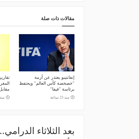
مقالات ذات صلة
إنفانتينو يعتذر عن أزمة
تقارير
"خصخصة كأس العالم" ويحتفظ
برئاسة "فيفا"
مقابل
منذ 23 ساعة
منذ