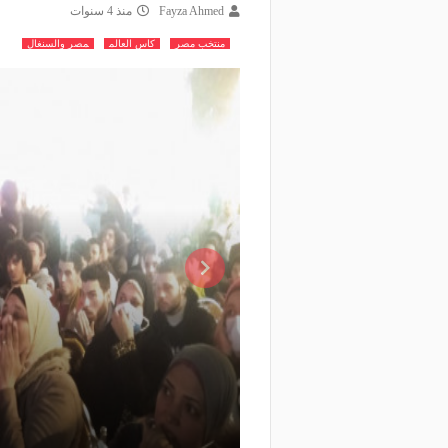
Fayza Ahmed
منذ 4 سنوات
منتخب مصر
كاس العالم
مصر والسنغال