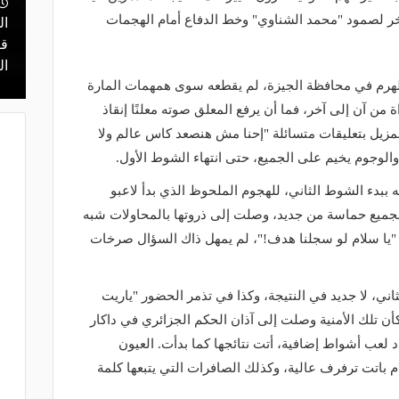
آخر لصمود "محمد الشناوي" وخط الدفاع أمام الهجمات
ال
منذ يوم
 محمد علي بن
قرعة تمهيدي أبطال إفريقيا.. مهمة سهلة
قر
لـ "الزمالك" وعقبة مرتقبة في دور الـ 32
ال
 الهرم في محافظة الجيزة، لم يقطعه سوى همهمات المارة
من آن إلى آخر، فما أن يرفع المعلق صوته معلنًا إنقاذ
زيل بتعليقات متسائلة "إحنا مش هنصعد كاس عالم ولا
 والوجوم يخيم على الجميع، حتى انتهاء الشوط الأول.
 ببدء الشوط الثاني، للهجوم الملحوظ الذي بدأ لاعبو
الجميع حماسة من جديد، وصلت إلى ذروتها بالمحاولات شبه
"يا سلام لو سجلنا هدف!"، لم يمهل ذاك السؤال صرخات
ني، لا جديد في النتيجة، وكذا في تذمر الحضور "ياريت
أن تلك الأمنية وصلت إلى آذان الحكم الجزائري في داكار
دد لعب أشواط إضافية، أتت نتائجها كما بدأت. العيون
 باتت ترفرف عالية، وكذلك الصافرات التي يتبعها كلمة