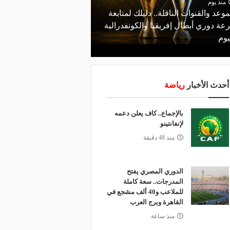
منذ يوم
موعد والقنوات الناقلة.. دليلك لمتابعة
منذ 16 ساعة
عة دوري أبطال إفريقيا والكونفدرالية
الأهلي يعلن رسميًا رحيل
يوم
رمضان
أحدث الأخبار
رياضة
بالإجماع.. كاف يعلن دعمه
لإنفانتينو
منذ 48 دقيقة
الدوري المصري يفتح
المدرجات.. سعة كاملة
للملاعب و40 ألف مشجع في
القاهرة وبرج العرب
منذ ساعة