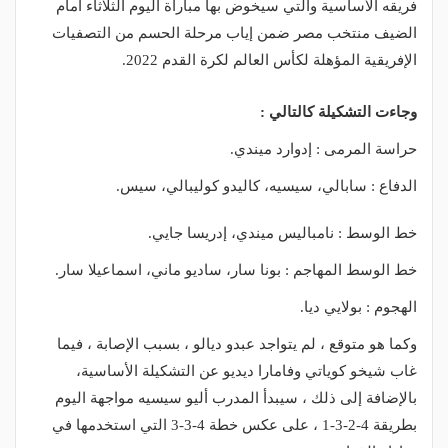
فريقه الأساسية والتي سيخوض بها مباراة اليوم الثلاثاء أمام
الضيف منتخب مصر ضمن إياب مرحلة الحسم من التصفيات
الإفريقية المؤهلة لكأس العالم لكرة القدم 2022.
وجاءت التشكيلة كالتالي :
حراسة المرمى : إدوارد ميندي.
الدفاع : سابالي، سيسيه، كاليدو كوليبالي، سيس.
خط الوسط : نامباليس ميندي، إدريسا جايي.
خط الوسط المهاجم : بونا سار، ساديو ماني، اسماعيلا سار.
الهجوم : بولايي ديا.
وكما هو متوقع ، لم يتواجد عبدو ديالو ، بسبب الإصابة ، فيما
غاب شيخو كوياتي وفامارا ديديو عن التشكيلة الأساسية،
بالإضافة إلى ذلك ، سيبدأ المدرب أليو سيسيه مواجهة اليوم
بطريقة 4-2-3-1 ، على عكس خطة 4-3-3 التي استخدمها في