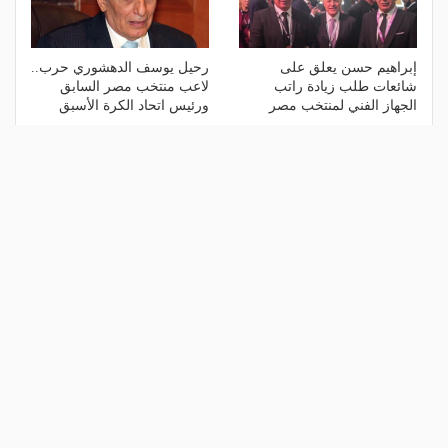
إبراهيم حسن يعلق على
رحيل يوسف الدهشوري حرب..
شائعات طلب زيادة راتب
لاعب منتخب مصر السابق
الجهاز الفني لمنتخب مصر
ورئيس اتحاد الكرة الأسبق
منذ 5 أيام
منذ 6 أيام
قناة أرجنتينية تضع حسام حسن
بقميص نيوم.. المصري أحمد
ضمن قائمة أكثر 10 شخصيات
حجازي يعلن اعتزاله
معاداةً لمنتخب التانجو عالميًا
منذ أسبوع
منذ أسبوع
الأكثر مشاهدة