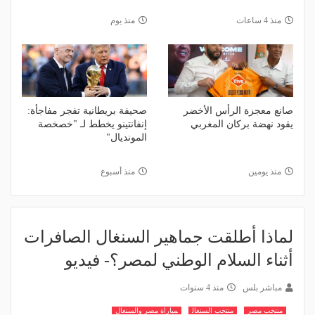
منذ 4 ساعات
منذ يوم
صانع معجزة الرأس الأخضر
صحيفة بريطانية تفجر مفاجأة:
يقود نهضة بركان المغربي
إنفانتينو يخطط لـ "خصخصة
المونديال"
منذ يومين
منذ أسبوع
لماذا أطلقت جماهير السنغال الصافرات
أثناء السلام الوطني لمصر؟- فيديو
مباشر بلس
منذ 4 سنوات
منتخب مصر
منتخب السنغال
مباراة مصر والسنغال