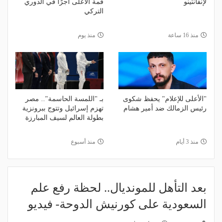
لإنفانتينو
قمة الأعلى أجرًا في الدوري
التركي
منذ 16 ساعة
منذ يوم
"الأعلى للإعلام" يحفظ شكوى
بـ "اللمسة الحاسمة".. مصر
رئيس الزمالك ضد أمير هشام
تهزم إسرائيل وتتوج ببرونزية
بطولة العالم لسيف المبارزة
منذ 3 أيام
منذ أسبوع
بعد التأهل للمونديال.. لحظة رفع علم
السعودية على كورنيش الدوحة- فيديو