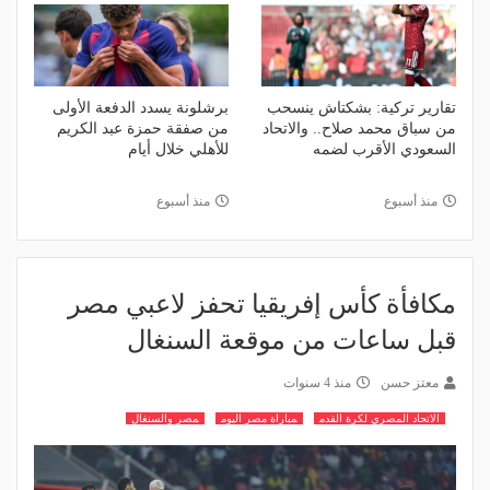
تقارير تركية: بشكتاش ينسحب
برشلونة يسدد الدفعة الأولى
من سباق محمد صلاح.. والاتحاد
من صفقة حمزة عبد الكريم
السعودي الأقرب لضمه
للأهلي خلال أيام
منذ أسبوع
منذ أسبوع
مكافأة كأس إفريقيا تحفز لاعبي مصر
قبل ساعات من موقعة السنغال
معتز حسن
منذ 4 سنوات
الاتحاد المصري لكرة القدم
مباراة مصر اليوم
مصر والسنغال