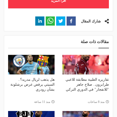
اقرأ المزيد
شارك المقال
مقالات ذات صلة
تقاريره الطبية مطابقة للاعبي
هل يذهب لريال مدريد؟..
طرابزون.. صلاح جاهز
السيتي يرفض عرض برشلونة
"للانفجار" في الدوري التركي
بشأن رودري
منذ 8 ساعات
منذ 11 ساعة