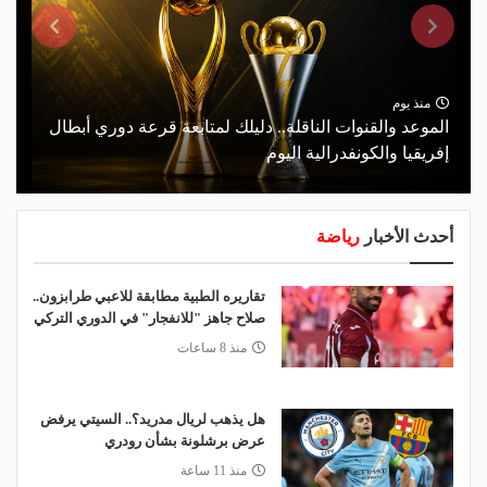
منذ يوم
الموعد والقنوات الناقلة.. دليلك لمتابعة قرعة دوري أبطال
إفريقيا والكونفدرالية اليوم
أحدث الأخبار
رياضة
تقاريره الطبية مطابقة للاعبي طرابزون..
صلاح جاهز "للانفجار" في الدوري التركي
منذ 8 ساعات
هل يذهب لريال مدريد؟.. السيتي يرفض
عرض برشلونة بشأن رودري
منذ 11 ساعة