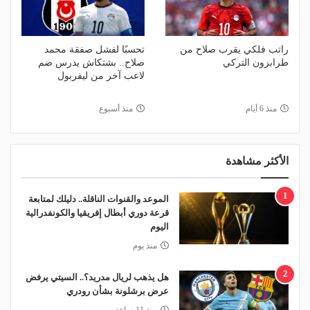
راتب فلكي يقرب صلاح من
تحسبًا لفشل صفقة محمد
طرابزون التركي
صلاح.. بشتكاش يدرس ضم
لاعب آخر من ليفربول
منذ 6 أيام
منذ أسبوع
الأكثر مشاهدة
1
الموعد والقنوات الناقلة.. دليلك لمتابعة
قرعة دوري أبطال إفريقيا والكونفدرالية
اليوم
منذ يوم
2
هل يذهب لريال مدريد؟.. السيتي يرفض
عرض برشلونة بشأن رودري
منذ 11 ساعة