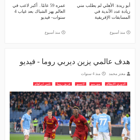
أبو ريدة: الأهلي لم يطلب مني
عمره 59 عامًا.. أكبر لاعب في
زيادة عدد الأندية في
العالم يهز الشباك بعد غياب 4
المسابقات الإفريقية
سنوات- فيديو
منذ أسبوع
منذ أسبوع
هدف عالمي يزين ديربي روما - فيديو
معتز محمد
منذ 4 سنوات
الدوري الايطالي
مورينيو
لاتسيو
فريق روما
تامي ابراهام