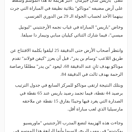
تلقى "باريس سان جيرمان" أكبر هزيمة له هذا الموسم وسقط
على أرض مضيفه "موناكو" بثلاثية نظيفة في المباراة التي جرت
بينهما الأحد لحساب الجولة الـ 29 من الدوري الفرنسي.
وخاض "باريس" المباراة في غياب نجمه الأرجنتيني "ليونيل
ميسي"، فيما شارك الثنائي كيليان مبابي ونيمار دا سيلفا.
وانتظر أصحاب الأرض حتى الدقيقة 25 ليلقوا بكلمة الافتتاح عن
طريق اللاعب "وسام بن يدر"، قبل أن يعزز "كيفن فولاند" تقدم
موناكو بهدف ثانٍ عند الدقيقة 68، ليعود "بن يدر" مطلقًا رصاصة
الرحمة بهدف ثالث في الدقيقة 84.
وبتلك النتيجة ارتقى موناكو للمركز السابع في جدول الترتيب
برصيد 44 نقطة، فيما تجمد رصيد باريس عند 65 نقطة في
الصدارة التي يغرد فيها وحيدًا بفارق 15 نقطة عن ملاحقه
مارسيليا الذي لعب مباراة أقل.
وجاءت هذه الهزيمة لتضع المدرب الأرجنتيني "ماوريسيو
بوكيتينو" في مهب الريح، لاسيما وأنها الرابعة هذا الموسم في