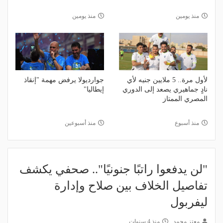
منذ يومين
منذ يومين
لأول مرة.. 5 ملايين جنيه لأي
جوارديولا يرفض مهمة "إنقاذ
نادٍ جماهيري يصعد إلى الدوري
إيطاليا"
المصري الممتاز
منذ أسبوع
منذ أسبوعين
"لن يدفعوا راتبًا جنونيًا".. صحفي يكشف
تفاصيل الخلاف بين صلاح وإدارة
ليفربول
معتز محمد
منذ 4 سنوات