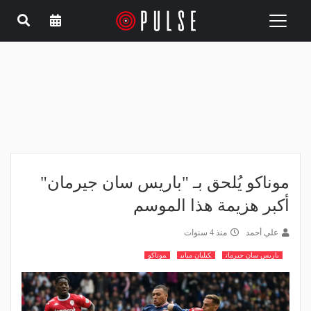
Toggle
navigation
موناكو يُلحق بـ "باريس سان جيرمان"
أكبر هزيمة هذا الموسم
علي أحمد
منذ 4 سنوات
باريس سان جيرمان
كيليان مبابي
موناكو