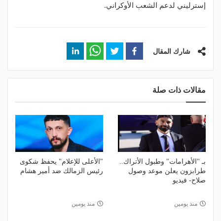
إسترليني لدعم الشعب الأوكراني.
شارك المقال
مقالات ذات صلة
بـ "الأهرامات" وطبول الأتراك..
"الأعلى للإعلام" يحفظ شكوى
طرابزون يعلن موعد وصول
رئيس الزمالك ضد أمير هشام
صلاح- فيديو
منذ يومين
منذ يومين