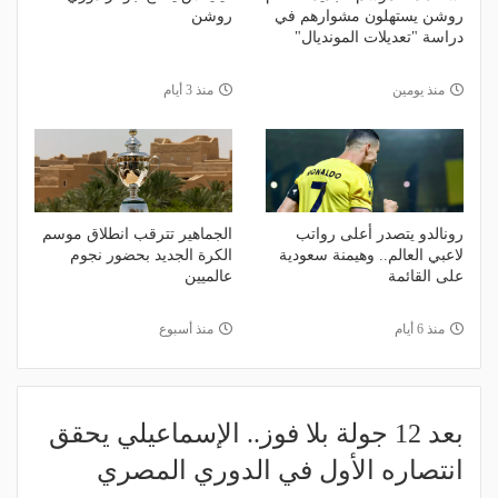
روشن يستهلون مشوارهم في
روشن
دراسة "تعديلات المونديال"
منذ يومين
منذ 3 أيام
رونالدو يتصدر أعلى رواتب
الجماهير تترقب انطلاق موسم
لاعبي العالم.. وهيمنة سعودية
الكرة الجديد بحضور نجوم
على القائمة
عالميين
منذ 6 أيام
منذ أسبوع
بعد 12 جولة بلا فوز.. الإسماعيلي يحقق
انتصاره الأول في الدوري المصري