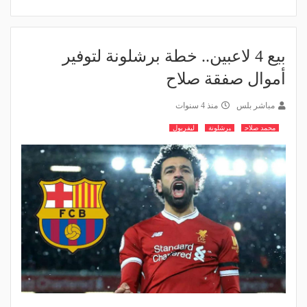
بيع 4 لاعبين.. خطة برشلونة لتوفير
أموال صفقة صلاح
مباشر بلس
منذ 4 سنوات
محمد صلاح
برشلونة
ليفربول