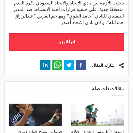
دخلت الأزمة بين نادي الاتحاد والاتحاد السعودي لكرة القدم
منعطفًا جديدًا على خلفية قرارات لجنة الانضباط ضد المدير
التنفيذي للنادي "حامد البلوي" ومهاجم الفريق "عبدالرزاق
حمدالله". وكان نادي الاتحاد أصدر
اقرأ المزيد
شارك المقال
مقالات ذات صلة
استعداداً للموسم الجديد.. حكام
فيليكس يفتتح جوائز دوري