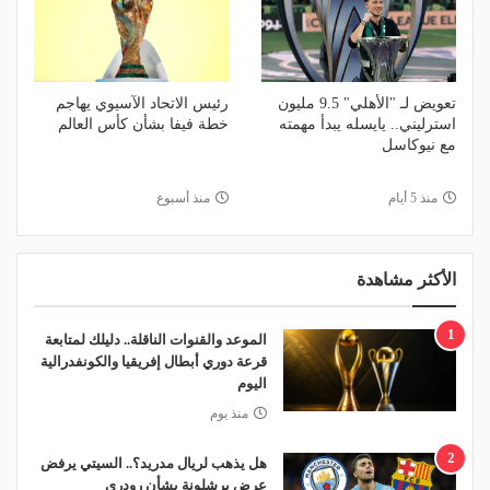
تعويض لـ "الأهلي" 9.5 مليون
رئيس الاتحاد الآسيوي يهاجم
استرليني.. يايسله يبدأ مهمته
خطة فيفا بشأن كأس العالم
مع نيوكاسل
منذ 5 أيام
منذ أسبوع
الأكثر مشاهدة
1
الموعد والقنوات الناقلة.. دليلك لمتابعة
قرعة دوري أبطال إفريقيا والكونفدرالية
اليوم
منذ يوم
2
هل يذهب لريال مدريد؟.. السيتي يرفض
عرض برشلونة بشأن رودري