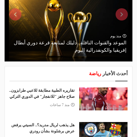
منذ يوم
الموعد والقنوات الناقلة.. دليلك لمتابعة قرعة دوري أبطال
إفريقيا والكونفدرالية اليوم
أحدث الأخبار
رياضة
تقاريره الطبية مطابقة للاعبي طرابزون..
صلاح جاهز "للانفجار" في الدوري التركي
منذ 7 ساعات
هل يذهب لريال مدريد؟.. السيتي يرفض
عرض برشلونة بشأن رودري