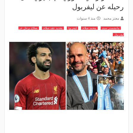
رحيله عن ليفربول
معتز محمد
منذ 4 سنوات
مانشستر سيتي
محمد صلاح
ليفربول
تجديد عقد صلاح
صلاح يرحل عن
ليفربول