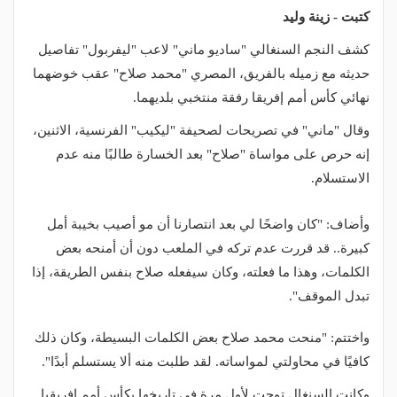
كتبت - زينة وليد
كشف النجم السنغالي "ساديو ماني" لاعب "ليفربول" تفاصيل
حديثه مع زميله بالفريق، المصري "محمد صلاح" عقب خوضهما
نهائي كأس أمم إفريقا رفقة منتخبي بلديهما.
وقال "ماني" في تصريحات لصحيفة "ليكيب" الفرنسية، الاثنين،
إنه حرص على مواساة "صلاح" بعد الخسارة طالبًا منه عدم
الاستسلام.
وأضاف: "كان واضحًا لي بعد انتصارنا أن مو أصيب بخيبة أمل
كبيرة.. قد قررت عدم تركه في الملعب دون أن أمنحه بعض
الكلمات، وهذا ما فعلته، وكان سيفعله صلاح بنفس الطريقة، إذا
تبدل الموقف".
واختتم: "منحت محمد صلاح بعض الكلمات البسيطة، وكان ذلك
كافيًا في محاولتي لمواساته. لقد طلبت منه ألا يستسلم أبدًا".
وكانت السنغال توجت لأول مرة في تاريخها بكأس أمم إفريقيا