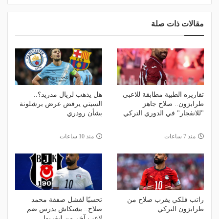
مقالات ذات صلة
تقاريره الطبية مطابقة للاعبي
هل يذهب لريال مدريد؟..
طرابزون.. صلاح جاهز
السيتي يرفض عرض برشلونة
"للانفجار" في الدوري التركي
بشأن رودري
منذ 7 ساعات
منذ 10 ساعات
راتب فلكي يقرب صلاح من
تحسبًا لفشل صفقة محمد
طرابزون التركي
صلاح.. بشتكاش يدرس ضم
لاعب آخر من ليفربول