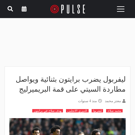
Toggle
navigation
ليفربول يضرب برايتون بثنائية ويواصل
مطاردة السيتي على قمة البريميرليج
معتز محمد
منذ 4 سنوات
محمد صلاح
ليفربول
الدوري الانجليزي
هدف صلاح في برايتون