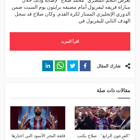
تعرض النجم المصري "محمد صلاح" لإصابة وذلك خلال
مباراة فريقه ليفربول أمام مضيفه برايتون يوم السبت ضمن
الدوري الإنجليزي الممتاز لكرة القدم. وكان صلاح قد سجل
الهدف الثاني لليفربول في
اقرأ المزيد
شارك المقال
مقالات ذات صلة
"الفرعون الرابع".. صلاح يكتب
قلعة البحر الأسود التي اختارها