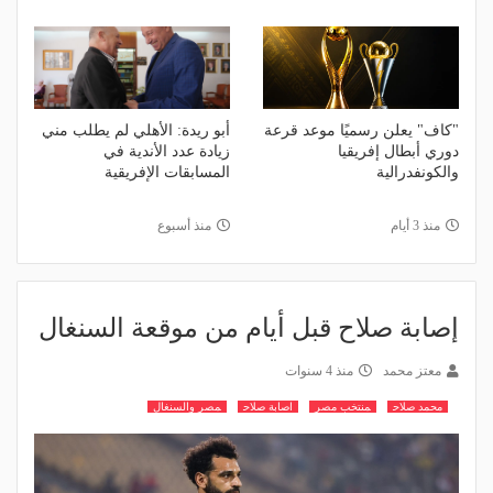
"كاف" يعلن رسميًا موعد قرعة
أبو ريدة: الأهلي لم يطلب مني
دوري أبطال إفريقيا
زيادة عدد الأندية في
والكونفدرالية
المسابقات الإفريقية
منذ 3 أيام
منذ أسبوع
إصابة صلاح قبل أيام من موقعة السنغال
معتز محمد
منذ 4 سنوات
محمد صلاح
منتخب مصر
اصابة صلاح
مصر والسنغال