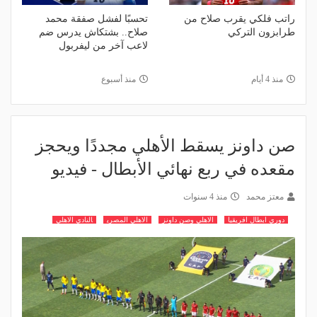
راتب فلكي يقرب صلاح من
تحسبًا لفشل صفقة محمد
طرابزون التركي
صلاح.. بشتكاش يدرس ضم
لاعب آخر من ليفربول
منذ 4 أيام
منذ أسبوع
صن داونز يسقط الأهلي مجددًا ويحجز
مقعده في ربع نهائي الأبطال - فيديو
معتز محمد
منذ 4 سنوات
دوري ابطال افريقيا
الاهلي وصن داونز
الاهلي المصري
النادي الاهلي