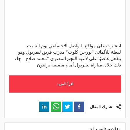
انتشرت على مواقع التواصل الاجتماعي يوم السبت
لقطة للألماني "يورجن كلوب" مدرب فريق ليفربول وهو
ينفعل غاضبًا على لاعبه النجم المصري "محمد صلاح". جاء
ذلك خلال مباراة ليفربول أمام مضيفه برايتون
اقرأ المزيد
شارك المقال
مقالات ذات صلة