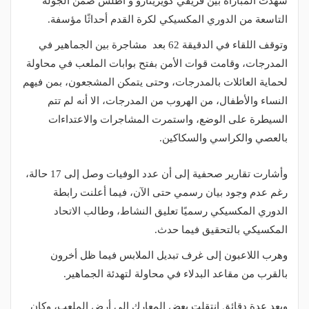
شهدت المباراة بين فريقي كويريتارو و أطلس ضمن الجولة
التاسعة من الدوري المكسيكي لكرة القدم أحداثًا مؤسفة.
وتوقف اللقاء في الدقيقة 62 بعد مشاجرة بين الجماهير في
المدرجات، وقامت قوات الأمن بفتح بوابات الملعب في محاولة
لحماية العائلات بالمدرجات، وحتى يتمكن المشجعون، بمن فيهم
النساء والأطفال، من الهروب من المدرجات، الا أنه لم تتم
السيطرة على الوضع، واستمرت المشاجرات والاعتداءات
بالعصي والكراسي والسكاكين.
وأشارت تقارير صحفية إلى أن عدد الوفيات وصل إلى 17 حالة،
رغم عدم وجود بيان رسمي حتى الآن، فيما أعلنت رابطة
الدوري المكسيكي رسميًا تعليق النشاط، وطالب الاتحاد
المكسيكي بالتحقيق فيما حدث.
وهرب اللاعبون إلى غرف تبديل الملابس فيما ظل أخرون
بالقرب من مقاعد البدلاء في محاولة لتهدئة الجماهير.
وبعد عدة دقائق انتقلت بعض المعارك إلى أرض الملعب، وكان