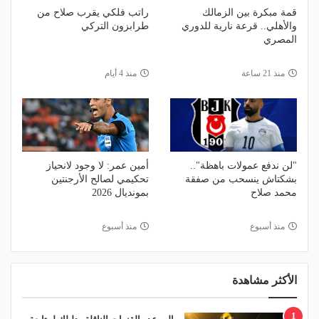
قمة مبكرة بين الزمالك
راتب فلكي يقرب صلاح من
والأهلي.. قرعة نارية للدوري
طرابزون التركي
المصري
منذ 21 ساعة
منذ 4 أيام
"لن ندفع عمولات باهظة"..
أمين عمر: لا وجود لانحياز
بشكتاش ينسحب من صفقة
تحكيمي لصالح الأرجنتين
محمد صلاح
بمونديال 2026
منذ أسبوع
منذ أسبوع
الأكثر مشاهدة
1