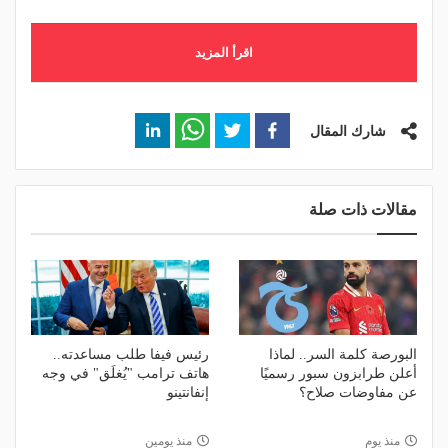
اقرأ المزيد
شارك المقال
مقالات ذات صلة
البورصة كلمة السر.. لماذا
رئيس فيفا طلب مساعدته..
أعلن طرابزون سبور رسميًا
هاتف ترامب "يُغلَق" في وجه
عن مفاوضات صلاح؟
إنفانتينو
منذ يوم
منذ يومين