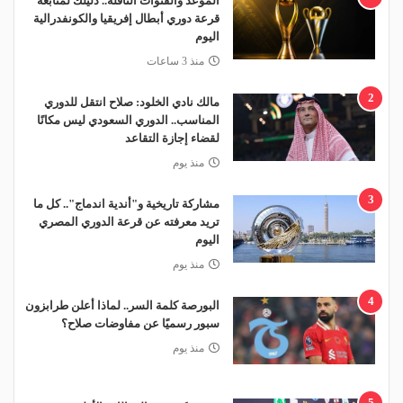
الموعد والقنوات الناقلة.. دليلك لمتابعة
قرعة دوري أبطال إفريقيا والكونفدرالية
اليوم
منذ 3 ساعات
2
مالك نادي الخلود: صلاح انتقل للدوري
المناسب.. الدوري السعودي ليس مكانًا
لقضاء إجازة التقاعد
منذ يوم
3
مشاركة تاريخية و"أندية اندماج".. كل ما
تريد معرفته عن قرعة الدوري المصري
اليوم
منذ يوم
4
البورصة كلمة السر.. لماذا أعلن طرابزون
سبور رسميًا عن مفاوضات صلاح؟
منذ يوم
5