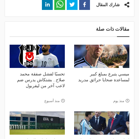
شارك المقال
مقالات ذات صلة
ميسي يتبرع بمبلغ كبير
تحسبًا لفشل صفقة محمد
لمساعدة ضحايا حرائق مدريد
صلاح.. بشتكاش يدرس ضم
لاعب آخر من ليفربول
منذ يوم
منذ أسبوع