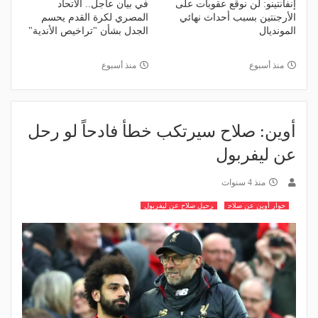
إنفانتينو: لن نوقع عقوبات على
في بيان عاجل.. الاتحاد
الأرجنتين بسبب أحداث نهائي
المصري لكرة القدم يحسم
المونديال
الجدل بشأن "تراخيص الأندية"
منذ أسبوع
منذ أسبوع
أوين: صلاح سيرتكب خطأ فادحاً لو رحل
عن ليفربول
منذ 4 سنوات
حوار أوين عن صلاح
رحيل صلاح عن ليفربول