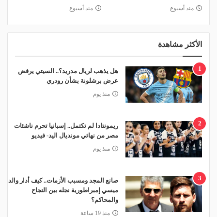
منذ أسبوع
منذ أسبوع
الأكثر مشاهدة
1
هل يذهب لريال مدريد؟.. السيتي يرفض
عرض برشلونة بشأن رودري
منذ يوم
2
ريمونتادا لم تكتمل.. إسبانيا تحرم ناشئات
مصر من نهائي مونديال اليد- فيديو
منذ يوم
3
صانع المجد ومسبب الأزمات.. كيف أدار والد
ميسي إمبراطورية نجله بين النجاح
والمحاكم؟
منذ 19 ساعة