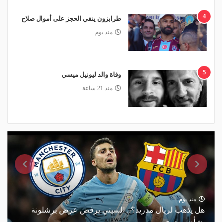
4
طرابزون ينفي الحجز على أموال صلاح
منذ يوم
5
وفاة والد ليونيل ميسي
منذ 21 ساعة
منذ يوم
هل يذهب لريال مدريد؟.. السيتي يرفض عرض برشلونة
بشأن رودري