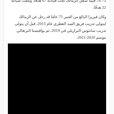
72 %، فيما سجل الزمالك تحت قيادته 67 هدفًا، وتلقت شباكه
22 هدفًا.
وكان فيريرا البالغ من العمر 75 عامًا قد رحل عن الزمالك
ليتولى تدريب فريق السد القطري عام 2015، قبل أن يتولى
تدريب سانتوس البرازيلي في 2019، ثم بوافيستا البرتغالي
موسم 2020-2021.