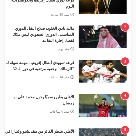
قرعة دوري أبطال إفريقيا والكونفدرالية
اليوم
منذ 19 ساعة
2
مالك نادي الخلود: صلاح انتقل للدوري
المناسب.. الدوري السعودي ليس مكانًا
لقضاء إجازة التقاعد
منذ يوم
3
قرعة تمهيدي أبطال إفريقيا.. مهمة سهلة لـ
"الزمالك" وعقبة مرتقبة في دور الـ 32
منذ 14 ساعة
4
الأهلي يعلن رسميًا رحيل محمد علي بن
رمضان
منذ 6 ساعات
5
الأهلي ينتظر الفائز من مقديشيو وكيتارا في