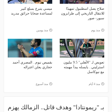
صلاح يصل اسطنبول تمهيدًا
ميسي يتبرع بمبلغ كبير
للانتقال التاريخي إلى طرابزون
لمساعدة ضحايا حرائق مدريد
سبور- صور
منذ يوم
منذ يومين
تعويض لـ "الأهلي" 9.5 مليون
بقميص نيوم.. المصري أحمد
استرليني.. يايسله يبدأ مهمته
حجازي يعلن اعتزاله
مع نيوكاسل
منذ 4 أيام
منذ أسبوع
بـ "ريمونتادا" وهدف قاتل.. الزمالك يهزم