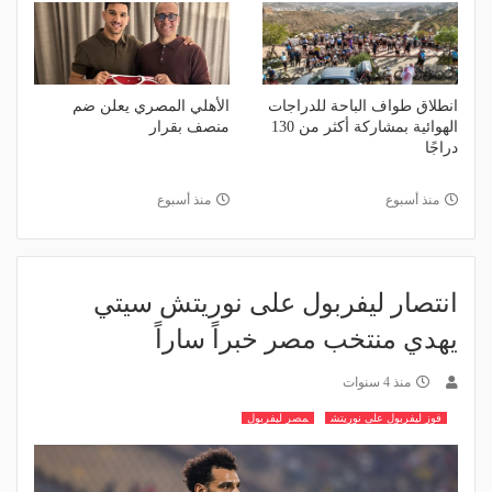
انطلاق طواف الباحة للدراجات
الأهلي المصري يعلن ضم
الهوائية بمشاركة أكثر من 130
منصف بقرار
دراجًا
منذ أسبوع
منذ أسبوع
انتصار ليفربول على نوريتش سيتي
يهدي منتخب مصر خبراً ساراً
منذ 4 سنوات
فوز ليفربول على نوريتش
مصر ليفربول