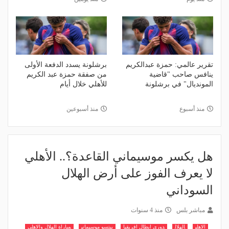
تقرير عالمي: حمزة عبدالكريم
برشلونة يسدد الدفعة الأولى
ينافس صاحب "قاضية
من صفقة حمزة عبد الكريم
المونديال" في برشلونة
للأهلي خلال أيام
منذ أسبوع
منذ أسبوعين
هل يكسر موسيماني القاعدة؟.. الأهلي
لا يعرف الفوز على أرض الهلال
السوداني
مباشر بلس
منذ 4 سنوات
الاهلي
الهلال
دوري ابطال افريقيا
بيتسو موسيماني
مباراة الهلال والاهلي