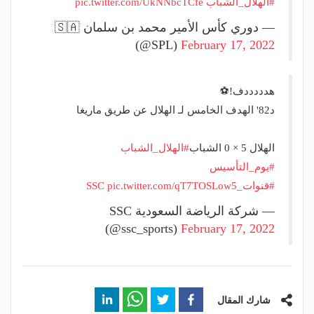
#الهلال_الشباب
pic.twitter.com/UkNNbcTCfe
— دوري كأس الأمير محمد بن سلمان 🇸🇦
(@SPL)
February 17, 2022
هدددددف!⚽️
د82' الهدف الخامس لـ الهلال عن طريق ماريغا
الهلال 5 × 0 الشباب
#الهلال_الشباب
#يوم_التأسيس
⁩
#قنوات_SSC
pic.twitter.com/qT7TOSLow5
— شركة الرياضة السعودية SSC
(@ssc_sports)
February 17, 2022
شارك المقال