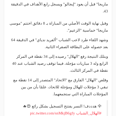
ماريجا" قبل أن يعود "إيجالو" ويسجل رابع الأهداف في الدقيقة
43.
وقبل نهاية الوقت الأصلي من المباراة بـ 8 دقائق اختتم "موسى
ماريجا" خماسية "الزعيم".
وشهد اللقاء طرد لاعب الشباب "ألفريد ندياي" في الدقيقة 64
بعد حصوله على البطاقة الصفراء الثانية.
وبتلك النتيجة رفع "الهلال" رصيده إلى 34 نقطة في المركز
الرابع وله 3 مباريات مؤجلة، فيما توقف رصيد الشباب عند 40
نقطة في المركز الثالث.
وقلص "الهلال" الفارق مع "الاتحاد" المتصدر إلى 14 نقطة مع
تبقي 3 مؤجلات للهلال ومؤجلة للاتحاد، علمًا بأن من بين
المؤجلات المباراة التي ستجمعهما.
🦅 هدددف! النسر يفتتح التسجيل بشكل رائع 😍🔥
#الهلال_الشباب
pic.twitter.com/snMkjB6gfy