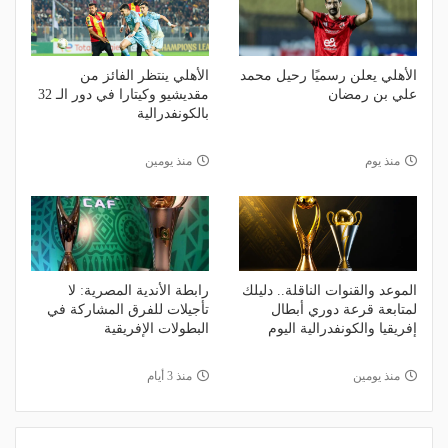
الأهلي يعلن رسميًا رحيل محمد
الأهلي ينتظر الفائز من
علي بن رمضان
مقديشيو وكيتارا في دور الـ 32
بالكونفدرالية
منذ يوم
منذ يومين
الموعد والقنوات الناقلة.. دليلك
رابطة الأندية المصرية: لا
لمتابعة قرعة دوري أبطال
تأجيلات للفرق المشاركة في
إفريقيا والكونفدرالية اليوم
البطولات الإفريقية
منذ يومين
منذ 3 أيام