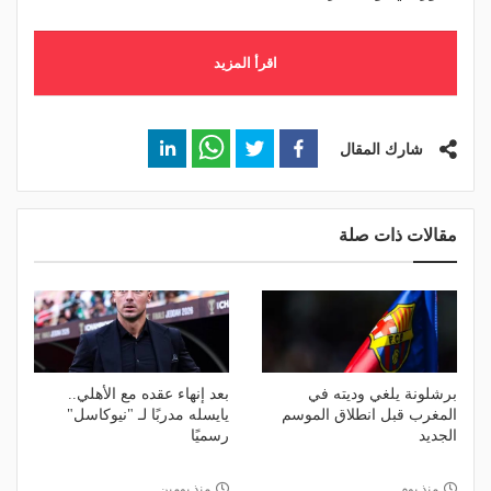
اقرأ المزيد
شارك المقال
مقالات ذات صلة
برشلونة يلغي وديته في
بعد إنهاء عقده مع الأهلي..
المغرب قبل انطلاق الموسم
يايسله مدربًا لـ "نيوكاسل"
الجديد
رسميًا
منذ يوم
منذ يومين