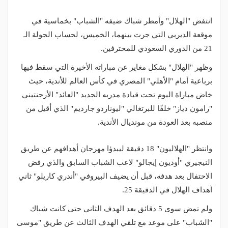
انتفض "الهلال" وأمطر شباك ضيفه "الشباب" بخماسية في
موقعة الديربي التي جرت بينهما، الخميس، لحساب الجولة الـ
21 من الدوري السعودي للمحترفين.
وظهر "الهلال" بشكل مغاير عن مباراته الأخيرة التي سقط فيها
برباعية أمام "الأهلي" المصري في كأس العالم للأندية، حيث
خاض مباراة اليوم تحت قيادة مدربه الجديد "العائد" الأرجنتيني
"رامون دياز" خلفًا للبرتغالي "ليوناردو جارديم" الذي أقيل من
منصبه بعد العودة من مونديال الأندية.
وانتظر "الهلاليون" 18 دقيقة ليبدؤا مهرجان أهدافهم عن طريق
النيجيري "أوديون إيجالو" لاعب الشباب السابق والذي رفض
الاحتفال بعد هدفه، قبل أن يضيف البيروفي "أندري كاريلو" ثاني
أهداف الهلال في الدقيقة 25.
ولم تمض سوى 5 دقائق بعد الهدف الثاني حتى كانت شباك
"الشباب" على موعد مع تلقي الهدف الثالث عن طريق "موسى