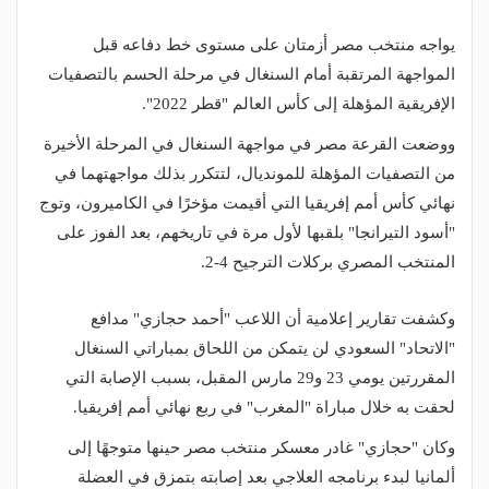
يواجه منتخب مصر أزمتان على مستوى خط دفاعه قبل
المواجهة المرتقبة أمام السنغال في مرحلة الحسم بالتصفيات
الإفريقية المؤهلة إلى كأس العالم "قطر 2022".
ووضعت القرعة مصر في مواجهة السنغال في المرحلة الأخيرة
من التصفيات المؤهلة للمونديال، لتتكرر بذلك مواجهتهما في
نهائي كأس أمم إفريقيا التي أقيمت مؤخرًا في الكاميرون، وتوج
"أسود التيرانجا" بلقبها لأول مرة في تاريخهم، بعد الفوز على
المنتخب المصري بركلات الترجيح 4-2.
وكشفت تقارير إعلامية أن اللاعب "أحمد حجازي" مدافع
"الاتحاد" السعودي لن يتمكن من اللحاق بمباراتي السنغال
المقررتين يومي 23 و29 مارس المقبل، بسبب الإصابة التي
لحقت به خلال مباراة "المغرب" في ربع نهائي أمم إفريقيا.
وكان "حجازي" غادر معسكر منتخب مصر حينها متوجهًا إلى
ألمانيا لبدء برنامجه العلاجي بعد إصابته بتمزق في العضلة