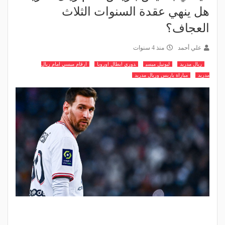
هل ينهي عقدة السنوات الثلاث
العجاف؟
علي أحمد
منذ 4 سنوات
ريال مدريد
ليونيل ميسي
دوري ابطال اوروبا
ارقام ميسي امام ريال
مدريد
مباراة باريس وريال مدريد