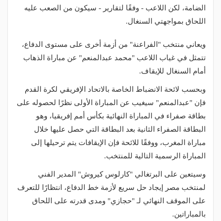
الضامة، لكن اللاعب - وفقًا لتقارير - سيكون من الصعب عليه
اللحاق بمواجهتي السنغال.
ويعاني منتخب "الفراعنة" من أزمة أخرى على مستوى الدفاع،
تتمثل في غياب اللاعب "محمد عبدالمنعم" عن مباراة الذهاب
أمام السنغال للإيقاف.
وبحسب لائحة الانضباط الخاصة بالاتحاد الإفريقي لكرة القدم
فإن "عبدالمنعم" سيغيب عن المباراة الأولى نظرًا لحصوله على
بطاقة صفراء في المباراة النهائية بكأس أمم إفريقيا، وهو
البطاقة الصفراء الثانية بعد البطاقة التي حصل عليها خلال
مباراة المغرب، ووفقًا للائحة فإن الإيقافات يتم ترحيلها إلى
المباراة الرسمية التالية للمنتخب.
وسيتعين على البرتغالي "كارلوس كيروش" المدير الفني
لمنتخب مصر إيجاد حل سريع لأزمة خط الدفاع، انتظارًا للتعرف
على الموقف النهائي لـ "حجازي" ومدى قدرته على اللحاق
بالمباراتين.