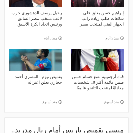
إبراهيم حسن يعلق على
رحيل يوسف الدهشوري حرب..
شائعات طلب زيادة راتب
لاعب منتخب مصر السابق
الجهاز الفني لمنتخب مصر
ورئيس اتحاد الكرة الأسبق
منذ 5 أيام
منذ 5 أيام
قناة أرجنتينية تضع حسام حسن
بقميص نيوم.. المصري أحمد
ضمن قائمة أكثر 10 شخصيات
حجازي يعلن اعتزاله
معاداةً لمنتخب التانجو عالميًا
منذ أسبوع
منذ أسبوع
ميسي بقميص باريس أمام ريال مدريد..