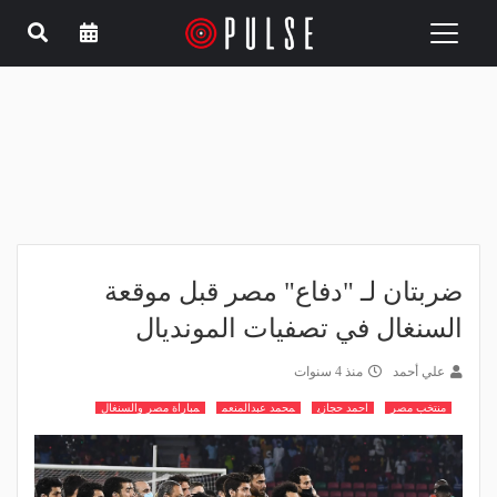
Toggle
navigation
ضربتان لـ "دفاع" مصر قبل موقعة
السنغال في تصفيات المونديال
علي أحمد
منذ 4 سنوات
منتخب مصر
احمد حجازي
محمد عبدالمنعم
مباراة مصر والسنغال