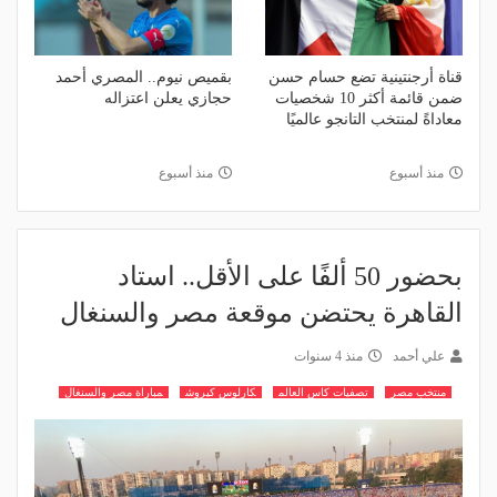
قناة أرجنتينية تضع حسام حسن
بقميص نيوم.. المصري أحمد
ضمن قائمة أكثر 10 شخصيات
حجازي يعلن اعتزاله
معاداةً لمنتخب التانجو عالميًا
منذ أسبوع
منذ أسبوع
بحضور 50 ألفًا على الأقل.. استاد
القاهرة يحتضن موقعة مصر والسنغال
علي أحمد
منذ 4 سنوات
منتخب مصر
تصفيات كاس العالم
كارلوس كيروش
مباراة مصر والسنغال