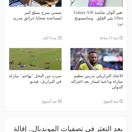
تغير ألوان شاشة Galaxy S26
ميسي يتبرع بمبلغ كبير
Ultra يثير القلق.. وسامسونج
لمساعدة ضحايا حرائق مدريد
ترد
منذ 13 ساعة
منذ 4 أيام
الاتحاد البرازيلي يدرس تنظيم
سرب من النحل "يهاجم" مباراة
مباراة وداعية لنيمار بعد اعتزاله
في البرازيل- فيديو
الدولي
منذ أسبوع
منذ أسبوع
بعد التعثر في تصفيات المونديال.. إقالة