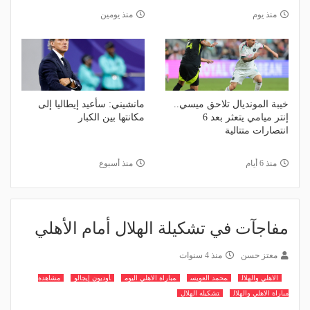
منذ يوم
منذ يومين
خيبة المونديال تلاحق ميسي..
مانشيني: سأعيد إيطاليا إلى
إنتر ميامي يتعثر بعد 6
مكانتها بين الكبار
انتصارات متتالية
منذ 6 أيام
منذ أسبوع
مفاجآت في تشكيلة الهلال أمام الأهلي
معتز حسن
منذ 4 سنوات
الاهلي والهلال
محمد العويس
مباراة الاهلي اليوم
أوديون إيجالو
مشاهدة
مباراة الاهلي والهلال
تشكيله الهلال