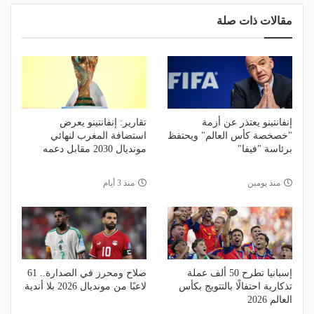
مقالات ذات صلة
إنفانتينو يعتذر عن أزمة
تقارير: إنفانتينو يعرض
"خصخصة كأس العالم" ويحتفظ
استضافة المغرب لنهائي
برئاسة "فيفا"
مونديال 2030 مقابل دعمه
منذ يومين
منذ 3 أيام
إسبانيا تطرح 50 ألف عملة
صلاح ومحرز في الصدارة.. 61
تذكارية احتفالًا بالتتويج بكأس
لاعبًا من مونديال 2026 بلا أندية
العالم 2026