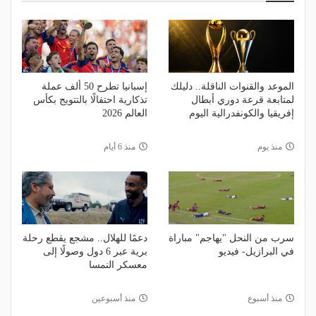
الموعد والقنوات الناقلة.. دليلك
إسبانيا تطرح 50 ألف عملة
لمتابعة قرعة دوري أبطال
تذكارية احتفالًا بالتتويج بكأس
إفريقيا والكونفدرالية اليوم
العالم 2026
منذ يوم
منذ 6 أيام
سرب من النحل "يهاجم" مباراة
دعمًا للهلال.. مشجع يقطع رحلة
في البرازيل- فيديو
برية عبر 6 دول وصولًا إلى
معسكر النمسا
منذ أسبوع
منذ أسبوعين