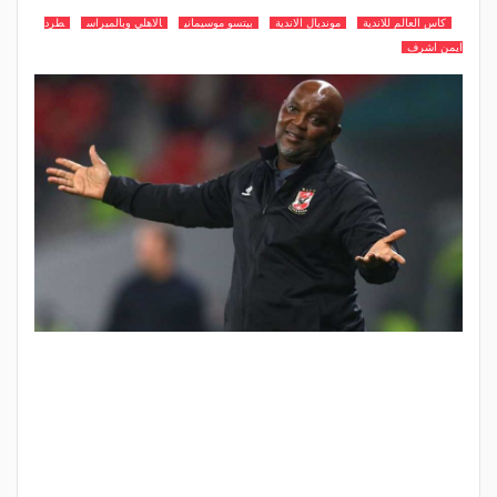
كاس العالم للاندية
مونديال الاندية
بيتسو موسيماني
الاهلي وبالميراس
طرد
ايمن اشرف