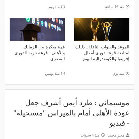
منذ 16 ساعة
منذ يوم
الموعد والقنوات الناقلة.. دليلك
قمة مبكرة بين الزمالك
لمتابعة قرعة دوري أبطال
والأهلي.. قرعة نارية للدوري
إفريقيا والكونفدرالية اليوم
المصري
منذ يوم
منذ يومين
موسيماني : طرد أيمن أشرف جعل
عودة الأهلي أمام بالميراس "مستحيلة"
- فيديو
معتز محمد
منذ 4 سنوات