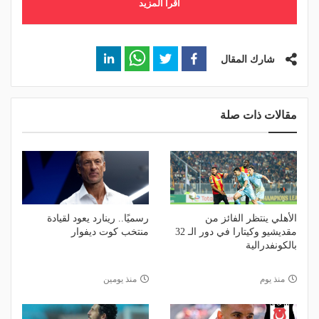
اقرأ المزيد
شارك المقال
مقالات ذات صلة
الأهلي ينتظر الفائز من
رسميًا.. رينارد يعود لقيادة
مقديشيو وكيتارا في دور الـ 32
منتخب كوت ديفوار
بالكونفدرالية
منذ يوم
منذ يومين