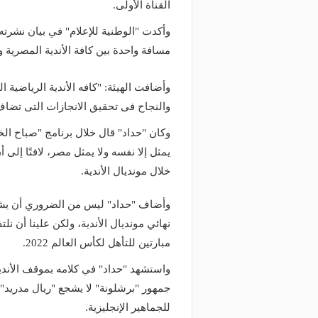
القناة الأولى.
وأكدت "الوطنية للإعلام" في بيان نشرت
مسافة واحدة بين كافة الأندية المصرية وت
وأضافت الهيئة: "كافه الأندية الرياضية ا
والنجاح فى تحقيق الانجازات التى تضاف
وكان "حداد" قال خلال برنامج "صباح الخي
يمثل إلا نفسه ولا يمثل مصر، لافتًا إلى
خلال مونديال الأندية.
وأضاف "حداد" ليس من الضروري أن يشجع
نهائي مونديال الأندية، ولكن علينا أن
مبارتين للتأهل لكأس العالم 2022.
واستشهد "حداد" في كلامه بموقف الأندي
جمهور "برشلونة" لا يشجع "ريال مدريد" 
للجماهير الإنجليزية.