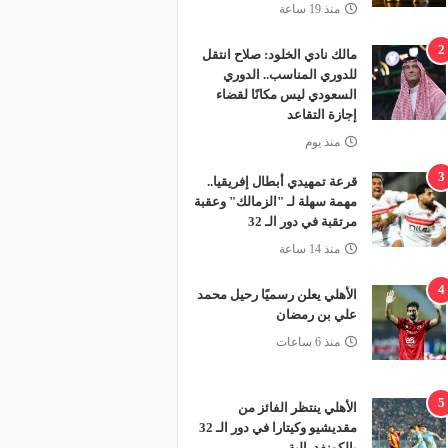
منذ 19 ساعة
2
مالك نادي الخلود: صلاح انتقل
للدوري المناسب.. الدوري
السعودي ليس مكانًا لقضاء
إجازة التقاعد
منذ يوم
3
قرعة تمهيدي أبطال إفريقيا..
مهمة سهلة لـ "الزمالك" وعقبة
مرتقبة في دور الـ 32
منذ 14 ساعة
4
الأهلي يعلن رسميًا رحيل محمد
علي بن رمضان
منذ 6 ساعات
5
الأهلي ينتظر الفائز من
مقديشيو وكيتارا في دور الـ 32
بالكونفدرالية