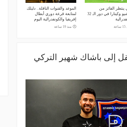
 ينتظر الفائز من
الموعد والقنوات الناقلة.. دليلك
مقديشيو وكيتارا في دور الـ 32
لمتابعة قرعة دوري أبطال
فدرالية
إفريقيا والكونفدرالية اليوم
اعة
منذ 19 ساعة
نتقل إلى باشاك شهير التركي