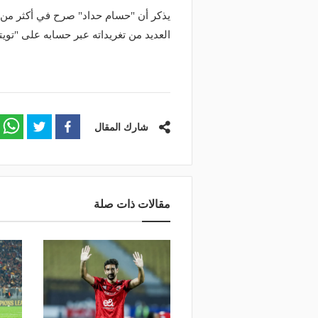
منذ 19 ساعة
يذكر أن "حسام حداد" صرح في أكثر من 
وعد والقنوات الناقلة.. دليلك لمتابعة
منذ 14 ساعة
العديد من تغريداته عبر حسابه على "تويت
عة دوري أبطال إفريقيا والكونفدرالية
قرعة تمهيدي أبطال إفريق
وم
لـ "الزمالك" وعقبة مرتقبة 
شارك المقال
مقالات ذات صلة