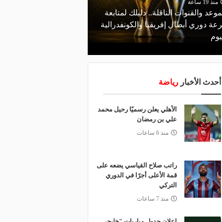
منذ 19 ساعة
موعد والقنوات الناقلة.. دليلك لمتابعة
منذ 14 ساعة
عة دوري أبطال إفريقيا والكونفدرالية
قرعة تمهيدي أبطال إفريق
يوم
لـ "الزمالك" وعقبة مرتقبة 
أحدث الأخبار
رياضة
الأهلي يعلن رسميًا رحيل محمد
علي بن رمضان
منذ 6 ساعات
راتب صلاح القياسي يضعه على
قمة الأعلى أجرًا في الدوري
التركي
منذ 7 ساعات
إعلان جدول مباريات "خليجي