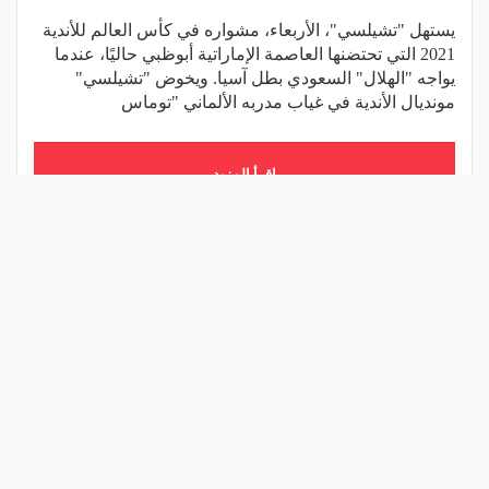
يستهل "تشيلسي"، الأربعاء، مشواره في كأس العالم للأندية
2021 التي تحتضنها العاصمة الإماراتية أبوظبي حاليًا، عندما
يواجه "الهلال" السعودي بطل آسيا. ويخوض "تشيلسي"
مونديال الأندية في غياب مدربه الألماني "توماس
اقرأ المزيد
شارك المقال
مقالات ذات صلة