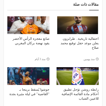
مقالات ذات صلة
احتفالية تاريخية.. طرابزون
صانع معجزة الرأس الأخضر
يعلن موعد حفل توقيع محمد
يقود نهضة بركان المغربي
صلاح
منذ يومين
منذ 3 أيام
رابطة روشن تؤجل تطبيق
جوشوا يُسقط برينجا بـ
أحكام مادة القائمة الإضافية
"القاضية" في ليلة مثيرة بجدة
للاعبين الشباب