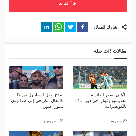
اقرأ المزيد
شارك المقال
مقالات ذات صلة
الأهلي ينتظر الفائز من
صلاح يصل اسطنبول تمهيدًا
مقديشيو وكيتارا في دور الـ 32
للانتقال التاريخي إلى طرابزون
بالكونفدرالية
سبور- صور
منذ يوم
منذ يومين