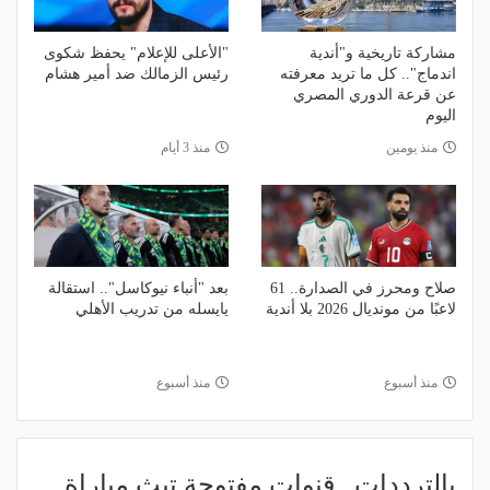
مشاركة تاريخية و"أندية
"الأعلى للإعلام" يحفظ شكوى
اندماج".. كل ما تريد معرفته
رئيس الزمالك ضد أمير هشام
عن قرعة الدوري المصري
اليوم
منذ يومين
منذ 3 أيام
صلاح ومحرز في الصدارة.. 61
بعد "أنباء نيوكاسل".. استقالة
لاعبًا من مونديال 2026 بلا أندية
يايسله من تدريب الأهلي
منذ أسبوع
منذ أسبوع
بالترددات.. قنوات مفتوحة تبث مباراة