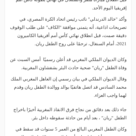
إفريقيا اليوم الأحد.
وأكد "خالد الدرندلي" نائب رئيس اتحاد الكرة المصري، في
تصريحات اذاعية، أنه يتمنى موافقة "الكاف" على طلب الوقوف
دقيقة صمت، قبل انطلاق نهائي كأس أمم أفريقيا الكاميرون
2021، أمام السنغال، ترحمًا على روح الطفل ريان.
وكان الديوان الملكي المغربي قد أعلن رسميًا أمس السبت عن
وفاة الطفل "ريان" ضحية حادث البئر بشفشاون المغربية.
وقال الديوان الملكي في بيان رسمي إن العاهل المغربي الملك
محمد السادس قد اتصل هاتفيًا بوالد ووالدة الطفل ريان وقدم
لهما واجب العزاء.
جاء ذلك بعد دقائق من نجاح فرق الانقاذ المغربية أخيرًا باخراج
الطفل "ريان" ، بعد أيام من حادثة سقوطه داخل بئر.
وكان الطفل المغربي البالغ من العمر 5 سنوات قد سقط في