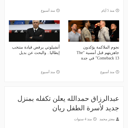
منذ 5 أيام
منذ أسبوع
نجوم الملاكمة يؤكدون
أنشيلوتي يرفض قيادة منتخب
جاهزيتهم قبل أمسية “The
إيطاليا.. والبحث عن بديل
Comeback 13” في جدة
منذ أسبوع
منذ أسبوع
عبدالرزاق حمدالله يعلن تكفله بمنزل
جديد لأسرة الطفل ريان
معتز محمد
منذ 4 سنوات