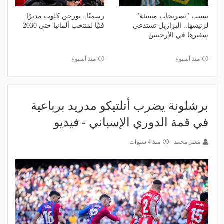
بسبب "تصريحات مسيئة"
رسميًا.. يورجن كلوب مديرًا
لرئيسها.. البرازيل تستدعي
فنيًا لمنتخب ألمانيا حتى 2030
سفيرها في الأرجنتين
منذ أسبوع
منذ أسبوع
برشلونة يضرب أتلتيكو مدريد برباعية
في قمة الدوري الإسباني - فيديو
معتز محمد
منذ 4 سنوات