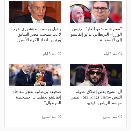
"مقترحاته تدعو للعار".. رئيس
رحيل يوسف الدهشوري حرب..
الوزراء البريطاني يدعو إنفانتينو
لاعب منتخب مصر السابق
إلى الاستقالة
ورئيس اتحاد الكرة الأسبق
منذ 5 أيام
منذ 5 أيام
آل الشيخ يعلن إطلاق بطولة
صحيفة بريطانية تفجر مفاجأة:
التنس «Six Kings Slam» ضمن
إنفانتينو يخطط لـ "خصخصة
موسم الرياض- فيديو
المونديال"
منذ أسبوع
منذ أسبوع