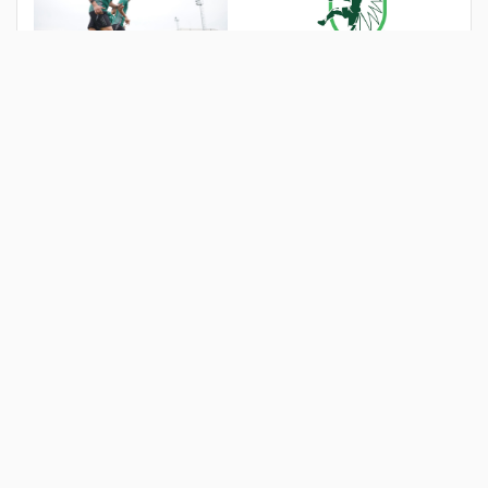
اتحاد كرة اليد يطلق مشروع
استعداداً للموسم الجديد.. حكام
اكتشاف للمواهب
روشن يستهلون مشوارهم في
دراسة "تعديلات المونديال"
منذ 3 ساعات
منذ 3 أيام
فيليكس يفتتح جوائز دوري
رونالدو يتصدر أعلى رواتب
روشن
لاعبي العالم.. وهيمنة سعودية
على القائمة
منذ 4 أيام
منذ أسبوع
الأكثر مشاهدة