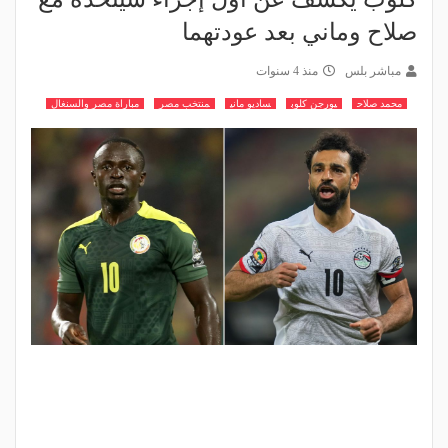
صلاح وماني بعد عودتهما
مباشر بلس
منذ 4 سنوات
محمد صلاح
يورجن كلوب
ساديو ماني
منتخب مصر
مباراة مصر والسنغال