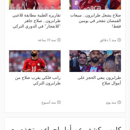
صلاح يشعل طرابزون.. مبيعات
تقاريره الطبية مطابقة للاعبي
القمصان تنفجر في يومين
طرابزون.. صلاح جاهز
فقط!
"للانفجار" في الدوري التركي
منذ 5 دقائق
منذ 19 ساعة
طرابزون ينفي الحجز على
راتب فلكي يقرب صلاح من
أموال صلاح
طرابزون التركي
منذ يوم
منذ أسبوع
كلوب يكشف عن أول إجراء سيتخذه مع