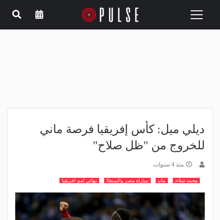
Toggle
navigation
ديلي ميل: كأس إفريقيا فرصة ماني
للخروج من "ظل صلاح"
منذ 4 سنوات
محمد صلاح
ماني
مباراة مصر والسنغال
نهائي امم افريقيا