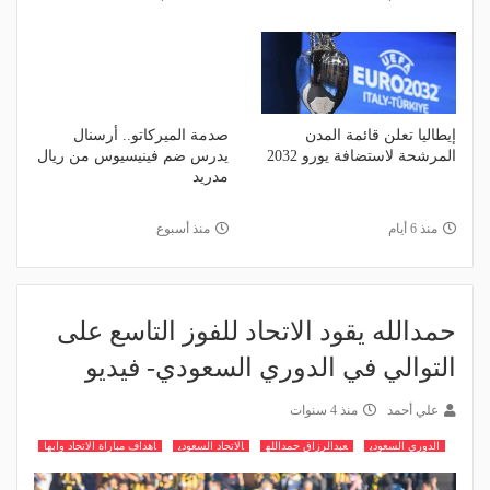
إيطاليا تعلن قائمة المدن
صدمة الميركاتو.. أرسنال
المرشحة لاستضافة يورو 2032
يدرس ضم فينيسيوس من ريال
مدريد
منذ 6 أيام
منذ أسبوع
حمدالله يقود الاتحاد للفوز التاسع على
التوالي في الدوري السعودي- فيديو
علي أحمد
منذ 4 سنوات
الدوري السعودي
عبدالرزاق حمدالله
الاتحاد السعودي
اهداف مباراة الاتحاد وابها