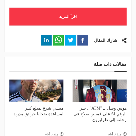
اقرأ المزيد
شارك المقال
مقالات ذات صلة
هوس وصل لـ "ATM".. سر
ميسي يتبرع بمبلغ كبير
الرقم 61 على قميص صلاح في
لمساعدة ضحايا حرائق مدريد
رحلته إلى طرابزون
منذ 3 أيام
منذ 3 أيام