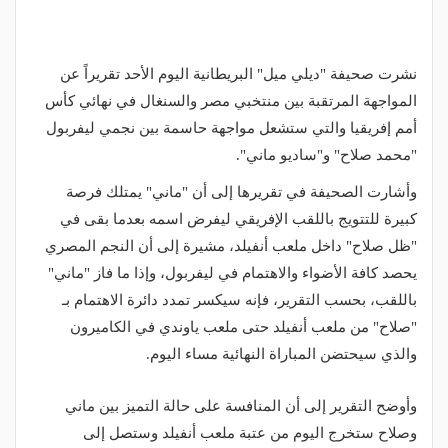
نشرت صحيفة "ديلي ميل" البريطانية اليوم الأحد تقريراً عن
المواجهة المرتقبة بين منتخبي مصر والسنغال في نهائي كأس
أمم إفريقيا والتي ستشعل مواجهة حاسمة بين نجمي ليفربول
"محمد صلاح" و"ساديو ماني".
وأشارت الصحيفة في تقريرها إلى أن "ماني" يمتلك فرصة
كبيرة للتتويج باللقب الإفريقي ليفرض اسمه بعدما بقى في
"ظل صلاح" داخل ملعب أنفيلد، مشيرة إلى أن النجم المصري
يحصد كافة الأضواء والاهتمام في ليفربول، وإذا ما فاز "ماني"
باللقب، بحسب التقرير، فإنه سيكسر تمدد دائرة الاهتمام بـ
"صلاح" من ملعب أنفيلد حتى ملعب ياوندي في الكاميرون
والذي سيحتضن المباراة النهائية مساء اليوم.
وأوضح التقرير إلى أن المنافسة على حالة التميز بين ماني
وصلاح ستخرج اليوم من عتبة ملعب أنفيلد وستصل إلى