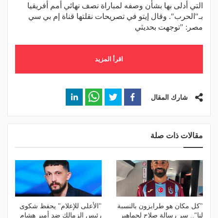
التي أدلى بها بشأن وصفه لمباراة نصف نهائي أمم أفريقيا
بـ"الحرب". وقال إيتو في تصريحات نقلتها قناة إم بي سي
مصر: "توجهت بحديثي
اقرأ المزيد
شارك المقال
مقالات ذات صلة
"كل مكان هو طرابزون بالنسبة
"الأعلى للإعلام" يحفظ شكوى
لنا".. سر رسالة صلاح لجماهير
رئيس الزمالك ضد أمير هشام