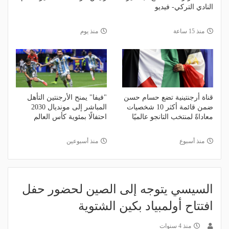
النادي التركي- فيديو
منذ 15 ساعة
منذ يوم
قناة أرجنتينية تضع حسام حسن
"فيفا" يمنح الأرجنتين التأهل
ضمن قائمة أكثر 10 شخصيات
المباشر إلى مونديال 2030
معاداةً لمنتخب التانجو عالميًا
احتفالًا بمئوية كأس العالم
منذ أسبوع
منذ أسبوعين
السيسي يتوجه إلى الصين لحضور حفل
افتتاح أولمبياد بكين الشتوية
منذ 4 سنوات