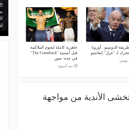
منذ يوم
 أعلن
مشاركة تاريخية و"أندية اندماج".. كل ما
ما
ن مفاوضات
تريد معرفته عن قرعة الدوري المصري
ال
اليوم
لق
يقة الدومينو.. أوروبا
جاهزية كاملة لنجوم الملاكمة
لتحرك لـ "عزل" إنفانتينو
قبل أمسية "The Comeback"
في جدة- صور
 يومين
منذ أسبوع
 تخشى الأندية من مواجهة