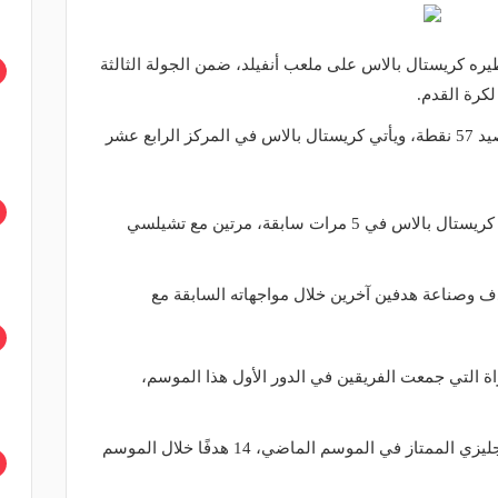
ره كريستال بالاس على ملعب أنفيلد، ضمن الجولة الثالثة
لكرة القدم.
ويتصدر ليفربول المسابقة حتى الآن برصيد 57 نقطة، ويأتي كريستال بالاس في المركز الرابع عشر
وواجه النجم المصري محمد صلاح فريق كريستال بالاس في 5 مرات سابقة، مرتين مع تشيلسي
 وصناعة هدفين آخرين خلال مواجهاته السابقة مع
 التي جمعت الفريقين في الدور الأول هذا الموسم،
وأحرز صلاح الذي توج هدافًا للدوري الإنجليزي الممتاز في الموسم الماضي، 14 هدفًا خلال الموسم