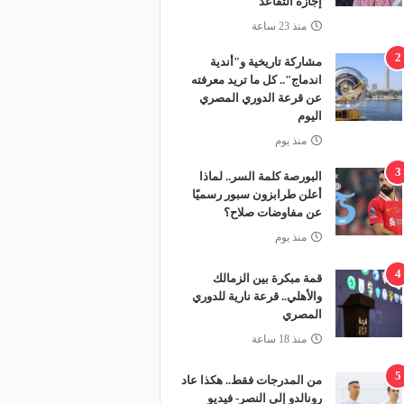
إجازة التقاعد
منذ 23 ساعة
2
مشاركة تاريخية و"أندية
اندماج".. كل ما تريد معرفته
عن قرعة الدوري المصري
اليوم
منذ يوم
3
البورصة كلمة السر.. لماذا
أعلن طرابزون سبور رسميًا
عن مفاوضات صلاح؟
منذ يوم
4
قمة مبكرة بين الزمالك
والأهلي.. قرعة نارية للدوري
المصري
منذ 18 ساعة
5
من المدرجات فقط.. هكذا عاد
رونالدو إلى النصر- فيديو