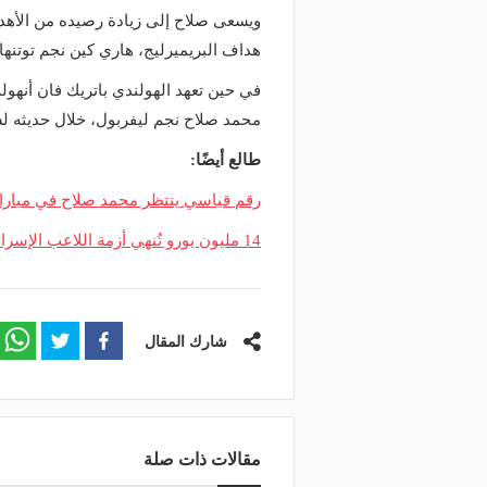
ويسعى صلاح إلى زيادة رصيده من الأه
هداف البريميرليج، هاري كين نجم توتنها
في حين تعهد الهولندي باتريك فان أنهو
محمد صلاح نجم ليفربول، خلال حديثه 
طالع أيضًا:
رقم قياسي ينتظر محمد صلاح في مبارا
14 مليون يورو تُنهي أزمة اللاعب الإسرائيلي بين صلاح وليفربول
شارك المقال
مقالات ذات صلة