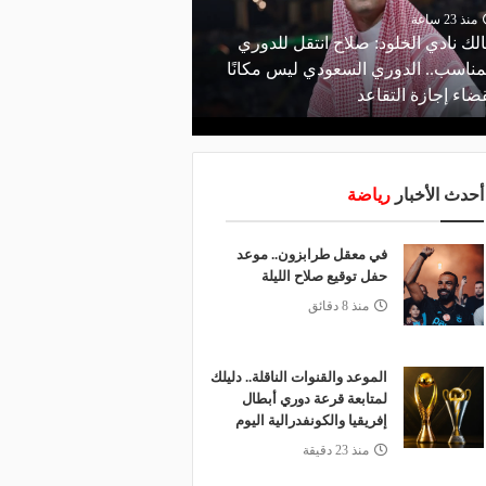
منذ 23 ساعة
منذ يوم
لك نادي الخلود: صلاح انتقل للدوري
البورصة كلمة السر.. لماذ
مناسب.. الدوري السعودي ليس مكانًا
طرابزون سبور رسميًا ع
ضاء إجازة التقاعد
صلاح؟
أحدث الأخبار
رياضة
في معقل طرابزون.. موعد
حفل توقيع صلاح الليلة
منذ 8 دقائق
الموعد والقنوات الناقلة.. دليلك
لمتابعة قرعة دوري أبطال
إفريقيا والكونفدرالية اليوم
منذ 23 دقيقة