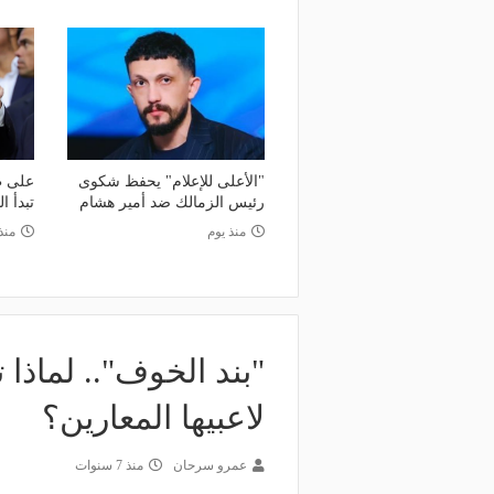
منذ 23 ساعة
منذ يوم
لك نادي الخلود: صلاح انتقل للدوري
البورصة كلمة السر.. لماذا
مناسب.. الدوري السعودي ليس مكانًا
طرابزون سبور رسميًا ع
ضاء إجازة التقاعد
صلاح؟
"الأعلى للإعلام" يحفظ شكوى
على طر
رئيس الزمالك ضد أمير هشام
تبدأ ا
منذ يوم
منذ
"بند الخوف".. لماذا
لاعبيها المعارين؟
عمرو سرحان
منذ 7 سنوات