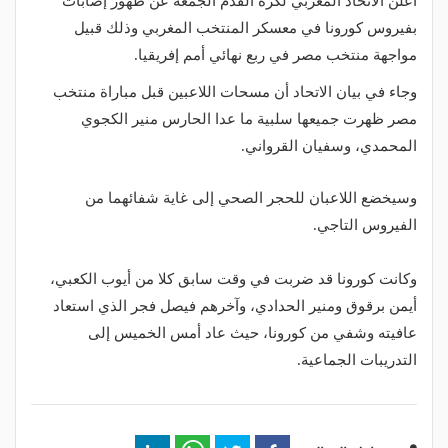
أعلن الاتحاد المغربي لكرة القدم الجمعة عن ظهور إصابات
بفيروس كورونا في معسكر المنتخب المغربي وذلك قبيل
مواجهة منتخب مصر في ربع نهائي أمم إفريقيا.
وجاء في بيان الاتحاد أن مسحات اللاعبين قبل مباراة منتخب
مصر ظهرت جميعها سلبية ما عدا الحارس منير الكجوي
المحمدي، وسفيان القرواني.
وسيخضع اللاعبان للحجر الصحي إلى غاية شفائهما من
الفيروس التاجي.
وكانت كورونا قد ضربت في وقت سابق كلا من أيوب الكعبي،
أيمن برقوق ومنير الحدادي، وآخرهم فيصل فجر الذي استعاد
عافيته وشفي من كورونا، حيث عاد أمس الخميس إلى
التدريبات الجماعية.