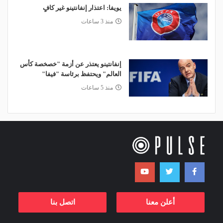
يويفا: اعتذار إنفانتينو غير كافٍ
منذ 3 ساعات
إنفانتينو يعتذر عن أزمة "خصخصة كأس
العالم" ويحتفظ برئاسة "فيفا"
منذ 5 ساعات
أعلن معنا
اتصل بنا