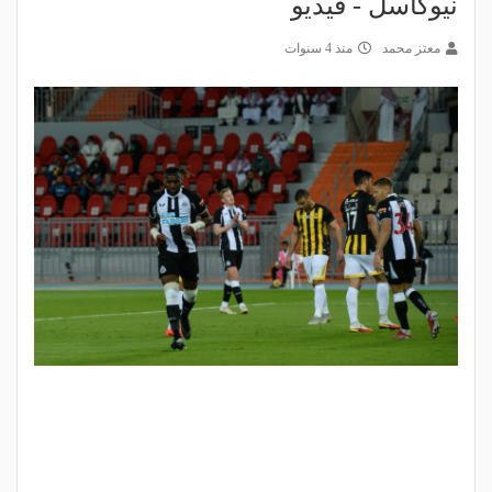
نيوكاسل - فيديو
معتز محمد
منذ 4 سنوات