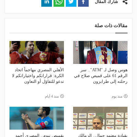
شارك المقال
مقالات ذات صلة
هوس وصل لـ "ATM".. سر
الأهلي المصري مهاجماً اتحاد
الرقم 61 على قميص صلاح في
الكرة: قراراتكم واختياراتكم لا
رحلته إلى طرابزون
تدعو للتفاؤل أو التعاون
منذ يوم
منذ 4 أيام
بقيادة معتمد جمال.. الزمالك
بقميص نيوم.. المصري أحمد