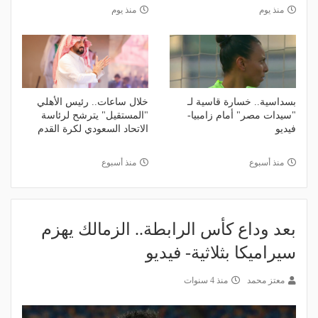
منذ يوم
منذ يوم
بسداسية.. خسارة قاسية لـ
خلال ساعات.. رئيس الأهلي
"سيدات مصر" أمام زامبيا-
"المستقيل" يترشح لرئاسة
فيديو
الاتحاد السعودي لكرة القدم
منذ أسبوع
منذ أسبوع
بعد وداع كأس الرابطة.. الزمالك يهزم
سيراميكا بثلاثية- فيديو
معتز محمد
منذ 4 سنوات