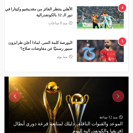
4
الأهلي ينتظر الفائز من مقديشيو وكيتارا في
دور الـ 32 بالكونفدرالية
منذ 8 ساعات
5
البورصة كلمة السر.. لماذا أعلن طرابزون
سبور رسميًا عن مفاوضات صلاح؟
منذ يوم
منذ 12 ساعة
الموعد والقنوات الناقلة.. دليلك لمتابعة قرعة دوري أبطال
إفريقيا والكونفدرالية اليوم