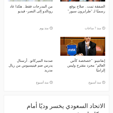
الصفقة تمت.. صلاح يوقع
من المدرجات فقط.. هكذا عاد
رسميًا لـ "طرابزون سبور"
رونالدو إلى النصر- فيديو
منذ 7 ساعات
منذ يوم
إنفانتينو: "خصخصة كأس
صدمة الميركاتو.. أرسنال
العالم" مجرد مقترح وليس
يدرس ضم فينيسيوس من ريال
إلزاميًا
مدريد
منذ أسبوع
منذ أسبوع
الاتحاد السعودي يخسر وديًا أمام