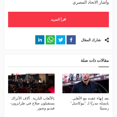
وأشار الاتحاد المصري
اقرأ المزيد
شارك المقال
مقالات ذات صلة
بعد إنهاء عقده مع الأهلي..
بالألعاب النارية.. آلاف الأتراك
يايسله مدربًا لـ "نيوكاسل"
يستقبلون صلاح في طرابزون-
رسميًا
فيديو وصور