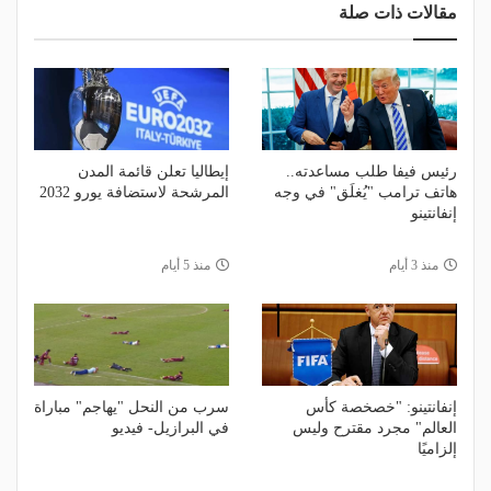
مقالات ذات صلة
رئيس فيفا طلب مساعدته..
إيطاليا تعلن قائمة المدن
هاتف ترامب "يُغلَق" في وجه
المرشحة لاستضافة يورو 2032
إنفانتينو
منذ 3 أيام
منذ 5 أيام
إنفانتينو: "خصخصة كأس
سرب من النحل "يهاجم" مباراة
العالم" مجرد مقترح وليس
في البرازيل- فيديو
إلزاميًا