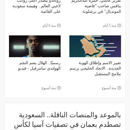
تقرير عالمي: حمزة عبدالكريم
رونالدو يتصدر أعلى رواتب
ينافس صاحب "قاضية
لاعبي العالم.. وهيمنة سعودية
المونديال" في برشلونة
على القائمة
منذ 5 أيام
منذ 6 أيام
تغيير الاسم وإطلاق الهوية
رسميًا.. الهلال يضم النجم
الجديدة.. الاتحاد الخليجي يرسم
الهولندي سامرفيل - فيديو
ملامح المستقبل
منذ أسبوع
منذ أسبوع
بالموعد والمنصات الناقلة.. السعودية
تصطدم بعمان في تصفيات آسيا لكأس