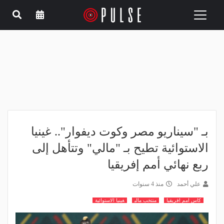
Toggle
navigation
بـ "سيناريو مصر وكوت ديفوار".. غينيا
الاستوائية تطيح بـ "مالي" وتتأهل إلى
ربع نهائي أمم إفريقيا
علي أحمد
منذ 4 سنوات
كاس امم افريقيا
منتخب مالي
غينيا الاستوائية