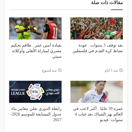
مقالات ذات صلة
بعد توقف 3 سنوات.. عودة
بقيادة أمين عمر.. طاقم تحكيم
نشاط كرة القدم في فلسطين
مصري لمباراة الأهلي وأوكلاند
سيتي
منذ 5 أيام
منذ أسبوع
عمره 59 عامًا.. أكبر لاعب في
رابطة الدوري تعلن معايير بناء
العالم يهز الشباك بعد غياب 4
جدول المسابقة للموسم 2026-
سنوات- فيديو
2027