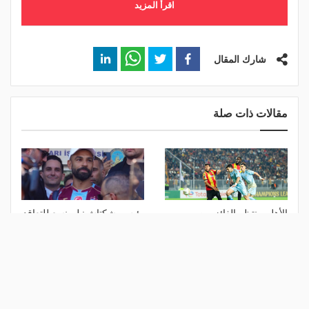
اقرأ المزيد
شارك المقال
مقالات ذات صلة
الأهلي ينتظر الفائز من
رئيس بشكتاش: لم نسع للتعاقد
مقديشيو وكيتارا في دور الـ 32
مع محمد صلاح
بالكونفدرالية
منذ 18 ساعة
منذ يوم