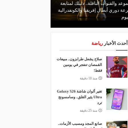
موعد والقنوات الناقلة.. دليلك لمتابعة
منذ يوم
عة دوري أبطال إفريقيا والكونفدرالية
الأهلي يعلن رسميًا رحيل
يوم
رمضان
أحدث الأخبار
رياضة
صلاح يشعل طرابزون.. مبيعات
القمصان تنفجر في يومين
فقط!
منذ 18 دقيقة
تغير ألوان شاشة Galaxy S26
Ultra يثير القلق.. وسامسونج
ترد
منذ 25 دقيقة
صانع المجد ومسبب الأزمات..