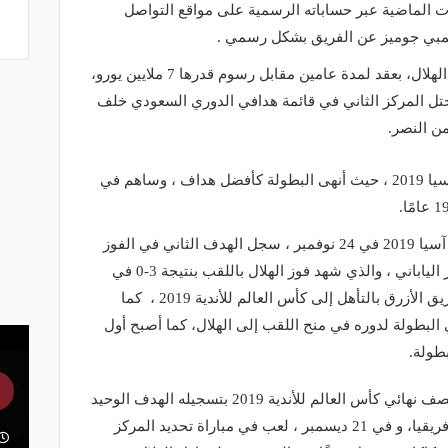
ت الماضية عبر حساباته الرسمية على مواقع التواصل
تمبي جوميز عن الفريق بشكل رسمي .
في 24 أغسطس 2018 ، وقع جوميز مع الهلال، بعقد لمدة عامين مقابل رسوم قدرها 7 ملايين يورو،
أول، وبرصيد 21 هدفًا ، احتل المركز الثاني في قائمة هدافي الدوري السعودي خلف
من النصر.
سجل جوميز 11 هدفًا في دوري أبطال آسيا 2019 ، حيث أنهى البطولة كأفضل هداف ، وساهم في
في مباراة الإياب من نهائي دوري أبطال آسيا 2019 في 24 نوفمبر ، سجل الهدف الثاني في الفوز
2-0 خارج الأرض على أوراوا ريد دايموندز الياباني ، والذي شهد فوز الهلال باللقب بنتيجة 3-0 في
مجموع المباراتين، كما سمح اللقب للفريق الأزرق بالتأهل إلى كأس العالم للأندية 2019 ، كما
بطولة لدوره في منح اللقب إلى الهلال، كما أصبح أول
طولة.
في 14 ديسمبر ، قاد جوميز الهلال إلى نصف نهائي كأس العالم للأندية 2019 بتسجيله الهدف الوحيد
في المباراة ضد الترجي التونسي بطل إفريقيا، و في 21 ديسمبر ، لعب في مباراة تحديد المركز