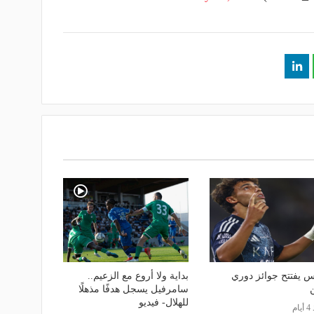
س يفتتح جوائز دوري
بداية ولا أروع مع الزعيم..
سامرفيل يسجل هدفًا مذهلًا
للهلال- فيديو
ام