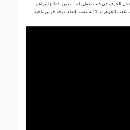
لذي أدخل الخوف في قلب طفل يلعب ضمن قطاع البراعم
ة ملعب الجوهرة، الا أنه عقب اللقاء، توجه جوميز ناحية