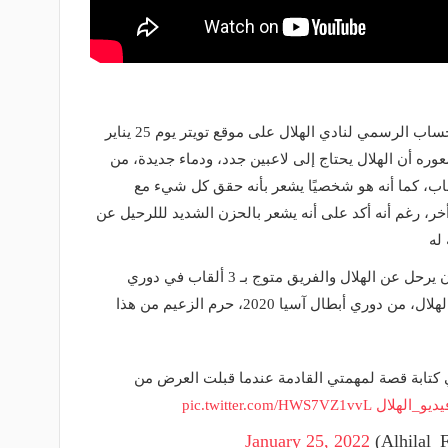
كشف جوميز في مقطع فيديو، نشره الحساب الرسمي لنادي الهلال على موقع تويتر يوم 25 يناير
عوره أن الهلال يحتاج إلى لاعبين جدد، ودماء جديدة، من
اب، كما أنه هو شخصيًا يشعر بأنه حقق كل شيء مع
ر، رغم أنه أكد على أنه يشعر بالحزن الشديد لللرحيل عن
 له
وقال المهاجم الفرنسي أنه كان يتمنى أن يرحل عن الهلال والفريق متوج بـ 3 ألقاب في دوري
أبطال آسيا، حيث أشار إلى أن استبعاد الهلال، من دوري أبطال آسيا 2020، حرم الزعيم من هذا
ي كتابة قصة لمهمتي القادمة عندما قبلت العرض من
يديو_الهلال
pic.twitter.com/HWS7VZ1vvL
January 25, 2022