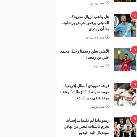
منذ يومين
2
هل يذهب لريال مدريد؟..
السيتي يرفض عرض برشلونة
بشأن رودري
منذ 22 ساعة
3
الأهلي يعلن رسميًا رحيل محمد
علي بن رمضان
منذ يوم
4
قرعة تمهيدي أبطال إفريقيا..
مهمة سهلة لـ "الزمالك" وعقبة
مرتقبة في دور الـ 32
منذ يومين
5
ريمونتادا لم تكتمل.. إسبانيا
تحرم ناشئات مصر من نهائي
مونديال اليد- فيديو