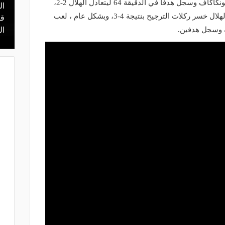
الثالث ضد مونتيري المكسيكي بطل الكونكاكاف وسجل هدفًا في الدقيقة 64 ليتعادل الهلال 2-2،
ال
منذ 22 ساعة
كما أنه سجل في ركلات الترجيح ، لكن الهلال خسر ركلات الترجيح بنتيجة 4-3، وبشكل عام ، لعب
 محمد علي بن
هل يذهب لريال مدريد؟.. السيتي يرفض
قر
عرض برشلونة بشأن رودري
ال