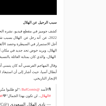
سبب الرحيل عن الهلال
2022، عن أنه رحل عن الهلال بسبب ش
أجل الاستمرار في السيطرة وحصد الألق
الهلال، ويريد خوض تحد جديد في مكان أخ
الهلال، والذي كان بمثابة العائلة بالنسبة
الإنجاز التاريخي.
🎙الأسد
@BafGomis
:"لو طلبوا منّ
#الهلال
.. لن تكون بهذا الجمال"💙
#ف
— نادي الهلال السعودي (@Alhilal_FC)