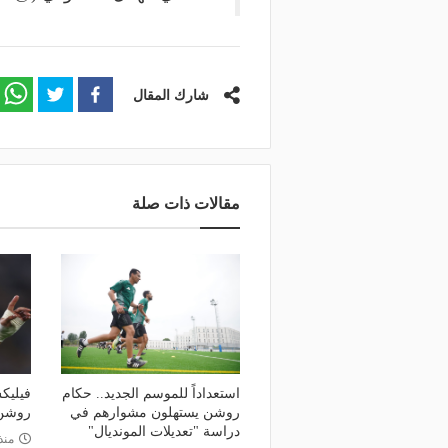
شارك المقال
مقالات ذات صلة
استعداداً للموسم الجديد.. حكام
فيليك
روشن يستهلون مشوارهم في
روشن
دراسة "تعديلات المونديال"
منذ 4 أي