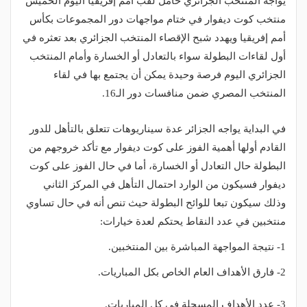
يواجه المنتخب الجزائري حامل لقب أمم إفريقيا اليوم الخميس
منتخب كوت ديفوار في ختام مواجهات دور المجموعات بكأس
أمم إفريقيا ويهدد شبح الإقصاء المنتخب الجزائري بعد تعثره في
أول لقاءات البطولة سواء بالتعادل أو الخسارة وأمام المنتخب
الجزائري اليوم فرصة وحيدة يمكن أن يجتمع بها في لقاء
المنتخب المصري ضمن منافسات دور الـ16.
في البداية يواجه الجزائر عدة سيناريوهات تتعلق بالتأهل للدور
القادم أولها أهمية الفوز على كوت ديفوار مع تأكد خروجهم من
البطولة حال التعادل أو الخسارة، أما في حال الفوز على كوت
ديفوار فسيكون من الوارد احتمال التأهل في المركز الثاني
وذلك سيكون تبعا للوائح البطولة حيث تنص أنه في حال تساوي
منتخبين في عدد النقاط يحتكم لعدة خيارات:
1- نتيجة المواجهة المباشرة بين المنتخبين.
2- فارق الأهداف العام الخاص بكل المباريات.
3- عدد الأهداف المسجلة في كل المباريات.