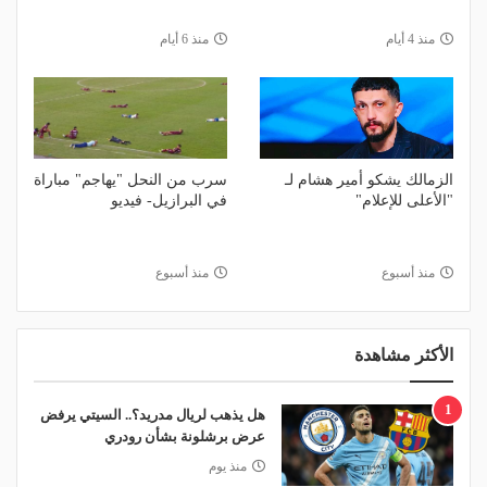
منذ 4 أيام
منذ 6 أيام
الزمالك يشكو أمير هشام لـ
سرب من النحل "يهاجم" مباراة
"الأعلى للإعلام"
في البرازيل- فيديو
منذ أسبوع
منذ أسبوع
الأكثر مشاهدة
1
هل يذهب لريال مدريد؟.. السيتي يرفض
عرض برشلونة بشأن رودري
منذ يوم