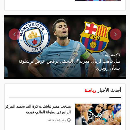
منذ يوم
هل يذهب لريال مدريد؟.. السيتي يرفض عرض برشلونة
بشأن رودري
أحدث الأخبار
رياضة
منتخب مصر لناشئات كرة اليد يحصد المركز
الرابع فى بطولة العالم- فيديو
منذ 41 دقيقة