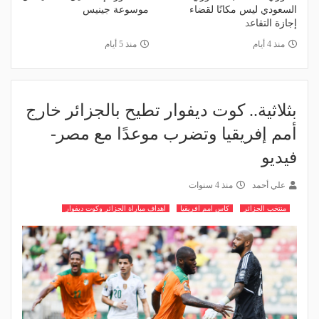
السعودي ليس مكانًا لقضاء
موسوعة جينيس
إجازة التقاعد
منذ 4 أيام
منذ 5 أيام
بثلاثية.. كوت ديفوار تطيح بالجزائر خارج
أمم إفريقيا وتضرب موعدًا مع مصر-
فيديو
علي أحمد
منذ 4 سنوات
منتخب الجزائر
كاس امم افريقيا
اهداف مباراة الجزائر وكوت ديفوار