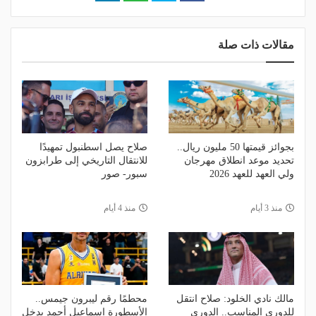
مقالات ذات صلة
بجوائز قيمتها 50 مليون ريال..
صلاح يصل اسطنبول تمهيدًا
تحديد موعد انطلاق مهرجان
للانتقال التاريخي إلى طرابزون
ولي العهد للعهد 2026
سبور- صور
منذ 3 أيام
منذ 4 أيام
مالك نادي الخلود: صلاح انتقل
محطمًا رقم ليبرون جيمس..
للدوري المناسب.. الدوري
الأسطورة إسماعيل أحمد يدخل