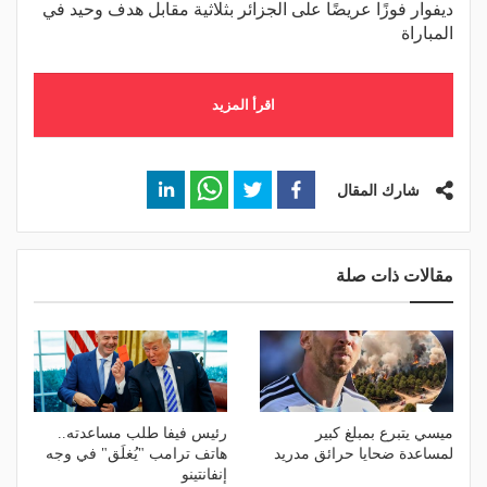
ديفوار فوزًا عريضًا على الجزائر بثلاثية مقابل هدف وحيد في
المباراة
اقرأ المزيد
شارك المقال
مقالات ذات صلة
ميسي يتبرع بمبلغ كبير
رئيس فيفا طلب مساعدته..
لمساعدة ضحايا حرائق مدريد
هاتف ترامب "يُغلَق" في وجه
إنفانتينو