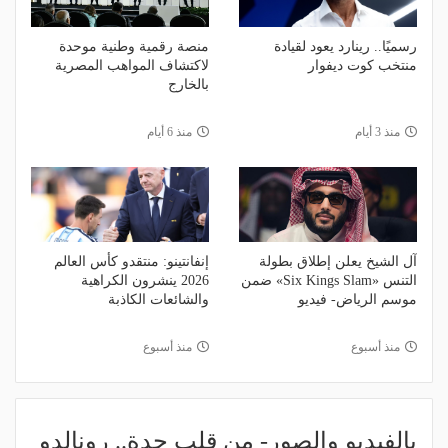
رسميًا.. رينارد يعود لقيادة
منصة رقمية وطنية موحدة
منتخب كوت ديفوار
لاكتشاف المواهب المصرية
بالخارج
منذ 3 أيام
منذ 6 أيام
آل الشيخ يعلن إطلاق بطولة
إنفانتينو: منتقدو كأس العالم
التنس «Six Kings Slam» ضمن
2026 ينشرون الكراهية
موسم الرياض- فيديو
والشائعات الكاذبة
منذ أسبوع
منذ أسبوع
بالفيديو والصور- من قلب جدة.. رونالدو