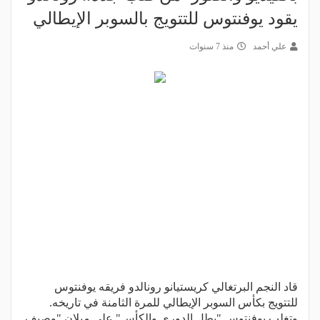
يقود يوفنتوس للتتويج بالسوبر الإيطالي
علي أحمد
منذ 7 سنوات
قاد النجم البرتغالي كريستيانو رونالدو فريقه يوفنتوس
للتتويج بكأس السوبر الإيطالي للمرة الثامنة في تاريخه.
وتغلب يوفنتوس "بطل الدوري والكأس" على ميلان "وصيف