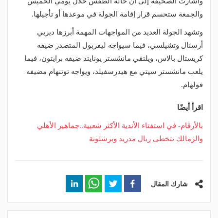
وأشارت الصحيفة إلى أن حالة الطقس خلال يومي الخميس
والجمعة ستحسم قرار إقامة الجولة في موعدها أو تأجيلها.
وتشهد الجولة العديد من المواجهات المهمة أبرزها ديربي
أرسنال وتشيلسي، فيما سيواجه ليفربول المتصدر ضيفه
كريستال بالاس، ويلتقي مانشستر يونايتد ضيفه برايتون، فيما
يلعب مانشستر سيتي مع هيدرسفيلد، ويواجه توتنهام مضيفه
فولهام.
اقرأ أيضًا
بالأرقام- في استفتاء الأندية الأكثر شعبية..جماهير الأهلي
والزمالك تتخطى ريال مدريد وبرشلونة
شارك المقال