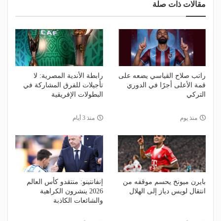
مقالات ذات صلة
راتب صلاح القياسي يضعه على
رابطة الأندية المصرية: لا
قمة الأعلى أجرًا في الدوري
تأجيلات للفرق المشاركة في
التركي
البطولات الإفريقية
منذ يوم
منذ 3 أيام
بايرن ميونخ يحسم موقفه من
إنفانتينو: منتقدو كأس العالم
انتقال لويس دياز إلى الهلال
2026 ينشرون الكراهية
والشائعات الكاذبة