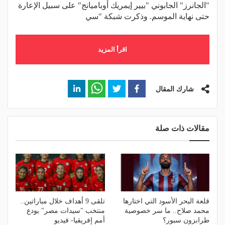
"الجانرز" الجابوني "بيير إيمريك أوباميانج" على سبيل الإعارة
حتى نهاية الموسم. وذكرت شبكة "سي
اقرأ المزيد
شارك المقال
مقالات ذات صلة
قلعة البحر الأسود التي اختارها
تلقى 9 أهداف خلال مباراتين..
محمد صلاح.. ما سر خصوصية
منتخب "سيدات مصر" يودع
طرابزون سبور؟
أمم إفريقيا- فيديو