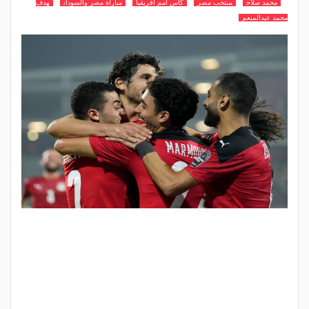
محمد صلاح
منتخب مصر
كاس امم افريقيا
مباراة مصر والسودان
هدف
محمد عبدالمنعم