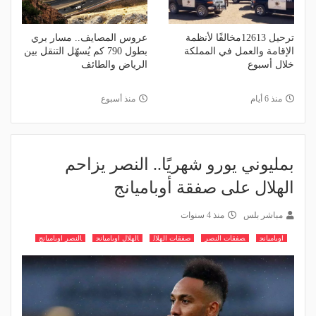
ترحيل 12613مخالفًا لأنظمة
عروس المصايف.. مسار بري
الإقامة والعمل في المملكة
بطول 790 كم يُسهّل التنقل بين
خلال أسبوع
الرياض والطائف
منذ 6 أيام
منذ أسبوع
بمليوني يورو شهريًا.. النصر يزاحم
الهلال على صفقة أوباميانج
مباشر بلس
منذ 4 سنوات
اوباميانج
صفقات النصر
صفقات الهلال
الهلال اوباميانج
النصر اوباميانج