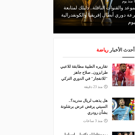
منذ يوم
موعد والقنوات الناقلة.. دليلك لمتابعة
منذ يوم
عة دوري أبطال إفريقيا والكونفدرالية
الأهلي يعلن رسميًا رحيل
يوم
رمضان
أحدث الأخبار
رياضة
تقاريره الطبية مطابقة للاعبي
طرابزون.. صلاح جاهز
"للانفجار" في الدوري التركي
منذ 23 دقيقة
هل يذهب لريال مدريد؟..
السيتي يرفض عرض برشلونة
بشأن رودري
منذ 3 ساعات
ريمونتادا لم تكتمل.. إسبانيا