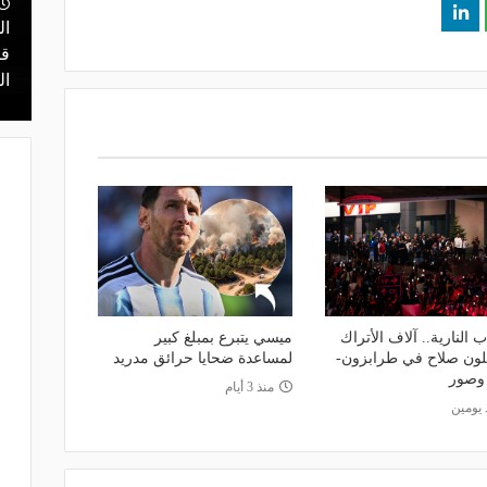
ال
منذ 3 ساعات
 محمد علي بن
هل يذهب لريال مدريد؟.. السيتي يرفض
قر
عرض برشلونة بشأن رودري
ال
اب النارية.. آلاف الأتراك
ميسي يتبرع بمبلغ كبير
لون صلاح في طرابزون-
لمساعدة ضحايا حرائق مدريد
 وصور
منذ 3 أيام
 يومين