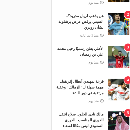
منذ يوم
2
هل يذهب لريال مدريد؟..
السيتي يرفض عرض برشلونة
بشأن رودري
منذ 3 ساعات
3
الأهلي يعلن رسميًا رحيل محمد
علي بن رمضان
منذ يوم
4
قرعة تمهيدي أبطال إفريقيا..
مهمة سهلة لـ "الزمالك" وعقبة
مرتقبة في دور الـ 32
منذ يوم
5
مالك نادي الخلود: صلاح انتقل
للدوري المناسب.. الدوري
السعودي ليس مكانًا لقضاء