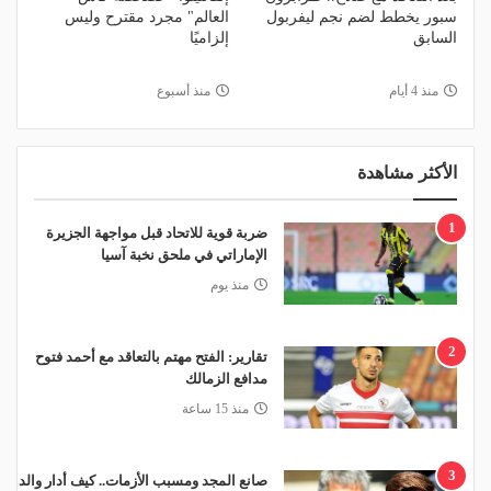
سبور يخطط لضم نجم ليفربول
العالم" مجرد مقترح وليس
السابق
إلزاميًا
منذ 4 أيام
منذ أسبوع
الأكثر مشاهدة
1
ضربة قوية للاتحاد قبل مواجهة الجزيرة
الإماراتي في ملحق نخبة آسيا
منذ يوم
2
تقارير: الفتح مهتم بالتعاقد مع أحمد فتوح
مدافع الزمالك
منذ 15 ساعة
3
صانع المجد ومسبب الأزمات.. كيف أدار والد