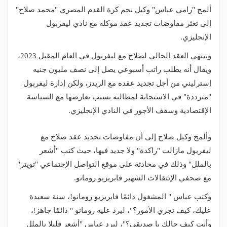
ألمح "رامي عباس" وكيل نجم كرة القدم المصري "محمد صلاح"
إلى تعثر مفاوضات تجديد عقد موكله مع نادي ليفربول
الإنجليزي.
وينتهي العقد الحالي لصلاح مع ليفربول في العام المقبل 2023،
ويقال أنه يطلب راتب أسبوعي يصل إلى نصف مليون جنيه
إسترليني من أجل تجديد عقده مع الريدز، ولكن إدارة ليفربول
"مترددة" في الاستجابة لمطالبه بسبب تعارضها مع السياسة
الإقتصادية وسقف الأجور في النادي الإنجليزي.
وألمح وكيل صلاح إلى أن مفاوضات تجديد عقد صلاح مع
ليفربول مازالت "راكدة" ولا جديد فيها، حيث كتب "أشعر
بالملل" وذلك في محادثة على موقع التواصل الإجتماعي "تويتر"
مع صحفي الإنتقالات الشهير فابريزيو رومانو.
وكتب عباس " المشغول دائمًا فابريزيو رومانو!، سنة سعيدة
عليك، كيف تجري الأمور؟"، ليرد عليه رومانو " دائمًا جاهز!،
وأنت كيف حالك يا صديقي؟"، ليرد عباس "أشعر قليلا بالملل