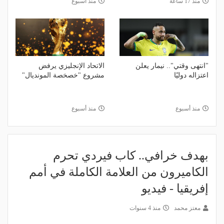
منذ 17 ساعة
منذ أسبوع
"انتهى وقتي".. نيمار يعلن
الاتحاد الإنجليزي يرفض
اعتزاله دوليًا
مشروع "خصخصة المونديال"
منذ أسبوع
منذ أسبوع
بهدف خرافي.. كاب فيردي تحرم
الكاميرون من العلامة الكاملة في أمم
إفريقيا - فيديو
معتز محمد
منذ 4 سنوات