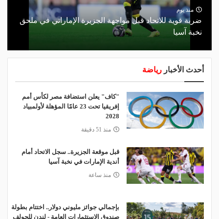
منذ يوم
ضربة قوية للاتحاد قبل مواجهة الجزيرة الإماراتي في ملحق
نخبة آسيا
أحدث الأخبار
رياضة
"كاف" يعلن استضافة مصر لكأس أمم
إفريقيا تحت 23 عامًا المؤهلة لأولمبياد
2028
منذ 51 دقيقة
قبل موقعة الجزيرة.. سجل الاتحاد أمام
أندية الإمارات في نخبة آسيا
منذ ساعة
بإجمالي جوائز مليوني دولار.. اختتام بطولة
صندوق الاستثمارات العامة - لندن للجولف