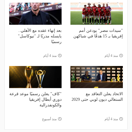
"سيدات مصر" يودعن أمم
بعد إنهاء عقده مع الأهلي..
إفريقيا بـ 15 هدفًا في شباكهن
يايسله مدربًا لـ "نيوكاسل"
رسميًا
منذ 4 أيام
منذ 4 أيام
الاتحاد يعلن التعاقد مع
"كاف" يعلن رسميًا موعد قرعة
السنغالي ديون لوبي حتى 2029
دوري أبطال إفريقيا
والكونفدرالية
منذ 4 أيام
منذ أسبوع