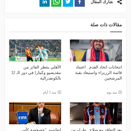
شارك المقال
مقالات ذات صلة
انتخابات اتحاد القدم.. اعتماد
الأهلي ينتظر الفائز من
قائمة الرزيزاء واستبعاد بقية
مقديشيو وكيتارا في دور الـ 32
المرشحين
بالكونفدرالية
منذ يوم
منذ 3 أيام
بعد التعاقد مع صلاح.. طرابزون
إنفانتينو: "خصخصة كأس