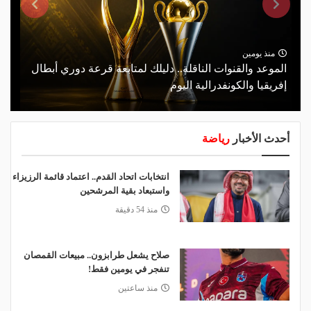
منذ يومين
الموعد والقنوات الناقلة.. دليلك لمتابعة قرعة دوري أبطال
إفريقيا والكونفدرالية اليوم
أحدث الأخبار
رياضة
انتخابات اتحاد القدم.. اعتماد قائمة الرزيزاء
واستبعاد بقية المرشحين
منذ 54 دقيقة
صلاح يشعل طرابزون.. مبيعات القمصان
تنفجر في يومين فقط!
منذ ساعتين