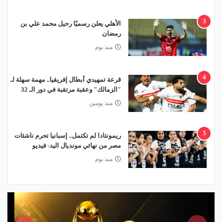
3
الأهلي يعلن رسميًا رحيل محمد علي بن
رمضان
منذ يوم
4
قرعة تمهيدي أبطال إفريقيا.. مهمة سهلة لـ
"الزمالك" وعقبة مرتقبة في دور الـ 32
منذ يومين
5
ريمونتادا لم تكتمل.. إسبانيا تحرم ناشئات
مصر من نهائي مونديال اليد- فيديو
منذ يوم