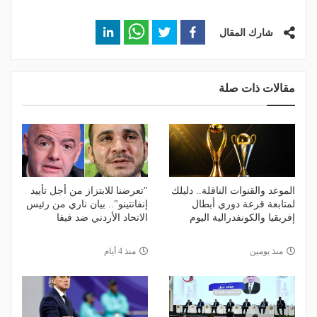
شارك المقال
مقالات ذات صلة
الموعد والقنوات الناقلة.. دليلك
"تعرضنا للابتزاز من أجل تأييد
لمتابعة قرعة دوري أبطال
إنفانتينو".. بيان ناري من رئيس
إفريقيا والكونفدرالية اليوم
الاتحاد الأردني ضد فيفا
منذ يومين
منذ 4 أيام