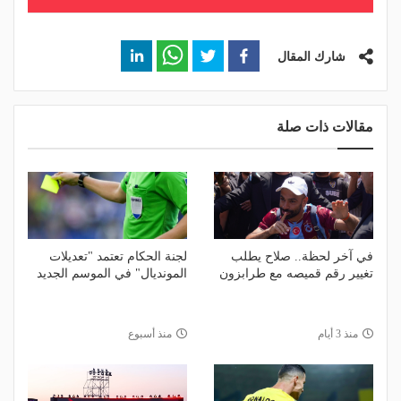
شارك المقال
مقالات ذات صلة
في آخر لحظة.. صلاح يطلب
لجنة الحكام تعتمد "تعديلات
تغيير رقم قميصه مع طرابزون
المونديال" في الموسم الجديد
منذ 3 أيام
منذ أسبوع