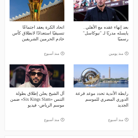
بعد إنهاء عقده مع الأهلي..
اتحاد الكرة يعقد اجتماعًا
يايسله مدربًا لـ "نيوكاسل"
تنسيقيًا استعدادًا لانطلاق كأس
رسميًا
خادم الحرمين الشريفين
منذ يومين
منذ أسبوع
رابطة الأندية تحدد موعد قرعة
آل الشيخ يعلن إطلاق بطولة
الدوري المصري للموسم
التنس «Six Kings Slam» ضمن
الجديد
موسم الرياض- فيديو
منذ أسبوع
منذ أسبوع