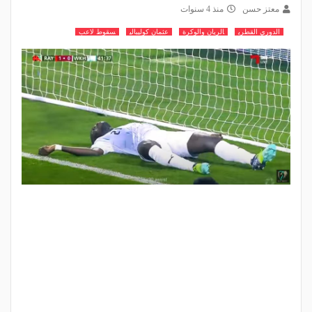
معتز حسن
منذ 4 سنوات
الدوري القطري
الريان والوكرة
عثمان كوليبالي
سقوط لاعب