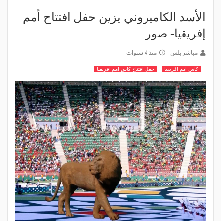
الأسد الكاميروني يزين حفل افتتاح أمم
إفريقيا- صور
مباشر بلس
منذ 4 سنوات
كاس امم افريقيا
حفل افتتاح كاس امم افريقيا