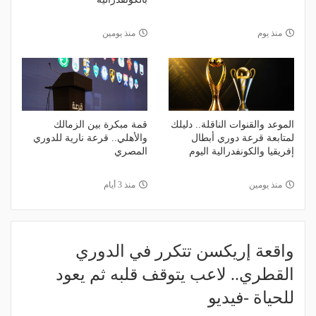
منذ يوم
منذ يومين
الموعد والقنوات الناقلة.. دليلك
قمة مبكرة بين الزمالك
لمتابعة قرعة دوري أبطال
والأهلي.. قرعة نارية للدوري
إفريقيا والكونفدرالية اليوم
المصري
منذ يومين
منذ 3 أيام
واقعة إريكسن تتكرر في الدوري
القطري.. لاعب يتوقف قلبه ثم يعود
للحياة -فيديو