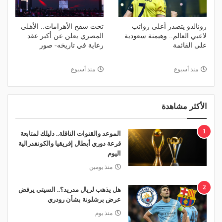
رونالدو يتصدر أعلى رواتب
تحت سفح الأهرامات.. الأهلي
لاعبي العالم.. وهيمنة سعودية
المصري يعلن عن أكبر عقد
على القائمة
رعاية في تاريخه- صور
منذ أسبوع
منذ أسبوع
الأكثر مشاهدة
1
الموعد والقنوات الناقلة.. دليلك لمتابعة
قرعة دوري أبطال إفريقيا والكونفدرالية
اليوم
منذ يومين
2
هل يذهب لريال مدريد؟.. السيتي يرفض
عرض برشلونة بشأن رودري
منذ يوم