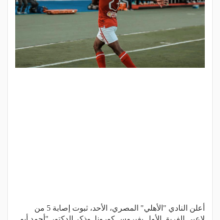
أعلن النادي "الأهلي" المصري، الأحد، ثبوت إصابة 5 من
لاعبي الفريق الأول بفيروس كورونا. وذكر الدكتور "أحمد أبو