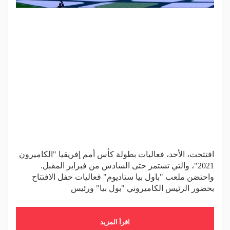
افتتحت، الأحد، فعاليات بطولة كأس أمم إفريقيا "الكاميرون
2021"، والتي تستمر حتى السادس من فبراير المقبل.
واحتضن ملعب "باول بيا ستاديوم" فعاليات حفل الافتتاح
بحضور الرئيس الكاميروني "بول بيا" ورئيس
اقرأ المزيد