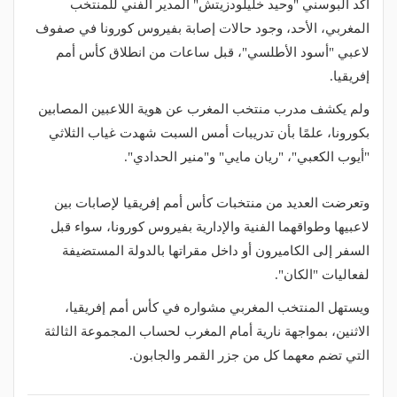
أكد البوسني "وحيد خليلودزيتش" المدير الفني للمنتخب
المغربي، الأحد، وجود حالات إصابة بفيروس كورونا في صفوف
لاعبي "أسود الأطلسي"، قبل ساعات من انطلاق كأس أمم
إفريقيا.
ولم يكشف مدرب منتخب المغرب عن هوية اللاعبين المصابين
بكورونا، علمًا بأن تدريبات أمس السبت شهدت غياب الثلاثي
"أيوب الكعبي"، "ريان مايي" و"منير الحدادي".
وتعرضت العديد من منتخبات كأس أمم إفريقيا لإصابات بين
لاعبيها وطواقهما الفنية والإدارية بفيروس كورونا، سواء قبل
السفر إلى الكاميرون أو داخل مقراتها بالدولة المستضيفة
لفعاليات "الكان".
ويستهل المنتخب المغربي مشواره في كأس أمم إفريقيا،
الاثنين، بمواجهة نارية أمام المغرب لحساب المجموعة الثالثة
التي تضم معهما كل من جزر القمر والجابون.