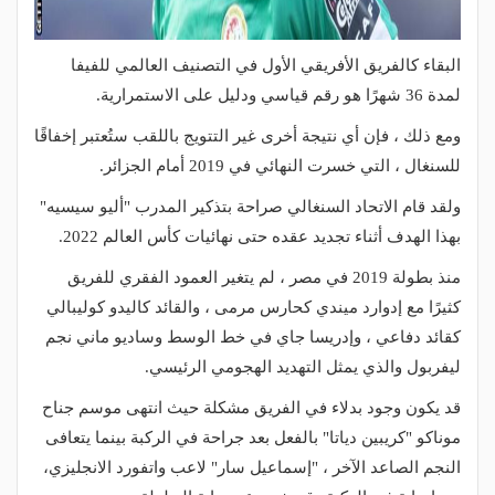
البقاء كالفريق الأفريقي الأول في التصنيف العالمي للفيفا
لمدة 36 شهرًا هو رقم قياسي ودليل على الاستمرارية.
ومع ذلك ، فإن أي نتيجة أخرى غير التتويج باللقب ستُعتبر إخفاقًا
للسنغال ، التي خسرت النهائي في 2019 أمام الجزائر.
ولقد قام الاتحاد السنغالي صراحة بتذكير المدرب "أليو سيسيه"
بهذا الهدف أثناء تجديد عقده حتى نهائيات كأس العالم 2022.
منذ بطولة 2019 في مصر ، لم يتغير العمود الفقري للفريق
كثيرًا مع إدوارد ميندي كحارس مرمى ، والقائد كاليدو كوليبالي
كقائد دفاعي ، وإدريسا جاي في خط الوسط وساديو ماني نجم
ليفربول والذي يمثل التهديد الهجومي الرئيسي.
قد يكون وجود بدلاء في الفريق مشكلة حيث انتهى موسم جناح
موناكو "كريبين دياتا" بالفعل بعد جراحة في الركبة بينما يتعافى
النجم الصاعد الآخر ، "إسماعيل سار" لاعب واتفورد الانجليزي،