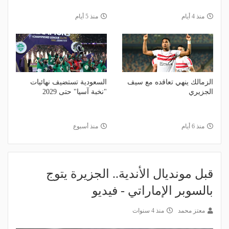
منذ 4 أيام
منذ 5 أيام
الزمالك ينهي تعاقده مع سيف
السعودية تستضيف نهائيات
الجزيري
"نخبة آسيا" حتى 2029
منذ 6 أيام
منذ أسبوع
قبل مونديال الأندية.. الجزيرة يتوج
بالسوبر الإماراتي - فيديو
معتز محمد
منذ 4 سنوات