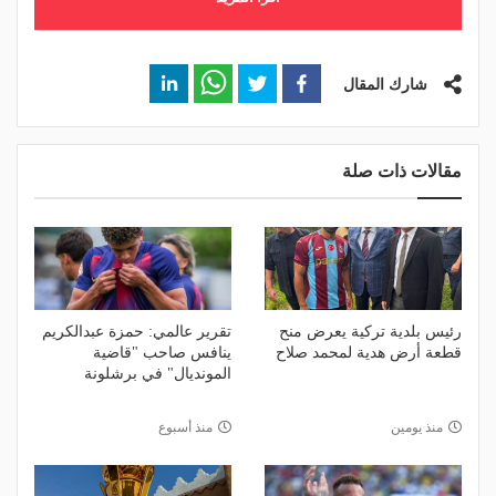
شارك المقال
مقالات ذات صلة
رئيس بلدية تركية يعرض منح
تقرير عالمي: حمزة عبدالكريم
قطعة أرض هدية لمحمد صلاح
ينافس صاحب "قاضية
المونديال" في برشلونة
منذ يومين
منذ أسبوع