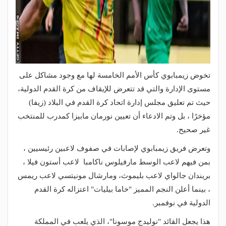
تخوض زيمبابوي كأس الأمم الخامسة لها مع وجود مشاكل على
مستوى الإدارة والتي قد تتعرض للإيقاف من كرة القدم الدولية،
حيث تم تعليق مجلس إدارة اتحاد كرة القدم في البلاد (زيفا)
مؤخرًا ، بل وتم الادعاء أن تعيين نورمان مابيزا كمدرب للمنتخب
غير صحيح.
وتعرض فريق زيمبابوي لإصابات في صفوف لاعبين رئيسيين ،
بمن فيهم لاعب الوسط مارفيلوس ناكامبا لاعب أستون فيلا ،
بريندان جالواي لاعب بليموث، ومارشال مونيتسي لاعب ريمس
، بينما أعلن النجم المميز "خاما بيليات" اعتزاله كرة القدم
الدولية في نوفمبر.
هذا يجعل القائد "نوليدج موسونا"، الذي يلعب في المملكة