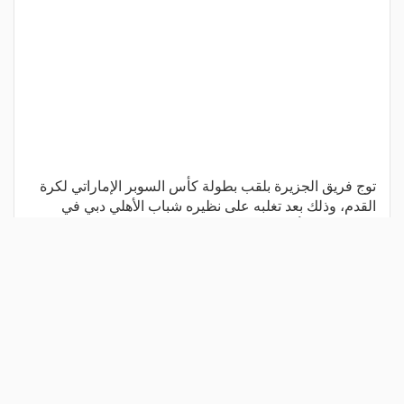
توج فريق الجزيرة بلقب بطولة كأس السوبر الإماراتي لكرة
القدم، وذلك بعد تغلبه على نظيره شباب الأهلي دبي في
المباراة التي أقيمت يوم الجمعة. وانتهى الوقت الأصلي للقاء
بالتعادل بهدف
اقرأ المزيد
شارك المقال