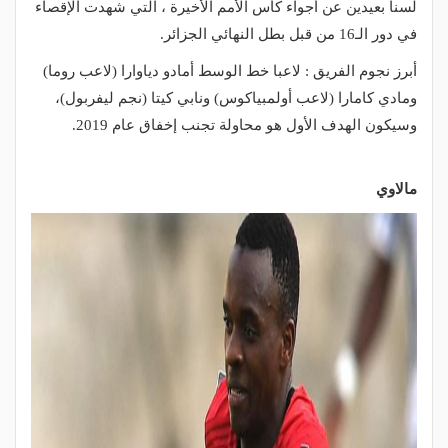
لسنا بعيدين عن أجواء كأس الأمم الأخيرة ، التي شهدت الإقصاء
في دور الـ16 من قبل بطل النهائي الجزائر.
أبرز نجوم الفريق : لاعبا خط الوسط أمادو دياوارا (لاعب روما)
ومادي كامارا (لاعب أولمبياكوس) ونابي كيتا (نجم ليفربول)،
وسيكون الهدف الأول هو محاولة تجنب إخفاق عام 2019.
مالاوي