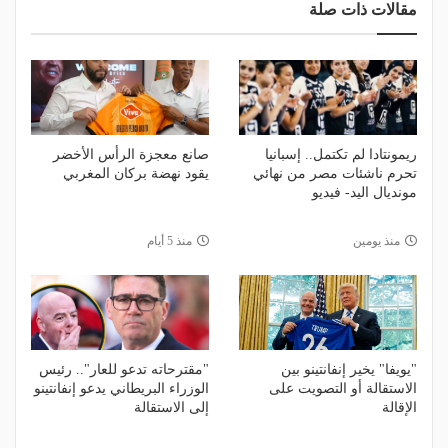
مقالات ذات صلة
ريمونتادا لم تكتمل.. إسبانيا
صانع معجزة الرأس الأخضر
تحرم ناشئات مصر من نهائي
يقود نهضة بركان المغربي
مونديال اليد- فيديو
منذ يومين
منذ 5 أيام
"يويفا" يخير إنفانتينو بين
"مقترحاته تدعو للعار".. رئيس
الاستقالة أو التصويت على
الوزراء البريطاني يدعو إنفانتينو
الإقالة
إلى الاستقالة