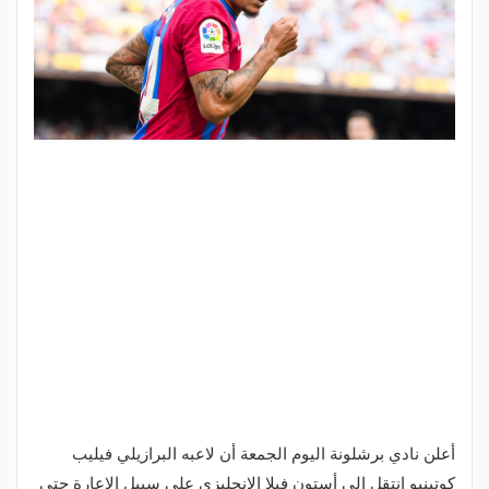
أعلن نادي برشلونة اليوم الجمعة أن لاعبه البرازيلي فيليب
كوتينيو انتقل إلى أستون فيلا الإنجليزي على سبيل الإعارة حتى