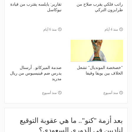
راتب فلكي يقرب صلاح من
تقارير: يايلسه يقترب من قيادة
طرابزون التركي
نيوكاسل
منذ 4 أيام
منذ 6 أيام
"خصخصة المونديال" تشعل
صدمة الميركاتو.. أرسنال
الخلاف بين يويفا وفيفا
يدرس ضم فينيسيوس من ريال
مدريد
منذ أسبوع
منذ أسبوع
بعد أزمة "كنو".. ما هي عقوبة التوقيع
لناديين في الدوري السعودي؟