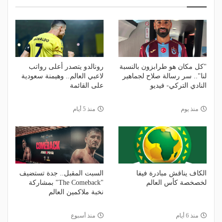
"كل مكان هو طرابزون بالنسبة
رونالدو يتصدر أعلى رواتب
لنا".. سر رسالة صلاح لجماهير
لاعبي العالم.. وهيمنة سعودية
النادي التركي- فيديو
على القائمة
منذ يوم
منذ 5 أيام
الكاف يناقش مبادرة فيفا
السبت المقبل.. جدة تستضيف
لخصخصة كأس العالم
"The Comeback" بمشاركة
نخبة ملاكمين العالم
منذ 6 أيام
منذ أسبوع