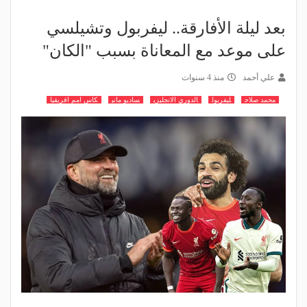
بعد ليلة الأفارقة.. ليفربول وتشيلسي
على موعد مع المعاناة بسبب "الكان"
علي أحمد
منذ 4 سنوات
محمد صلاح
ليفربول
الدوري الانجليزي
ساديو ماني
كاس امم افريقيا