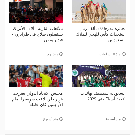
بجائزة قدرها 500 ألف ريال..
بالألعاب النارية.. آلاف الأتراك
استحداث كأس للهجن للملاك
يستقبلون صلاح في طرابزون-
السعوديين
فيديو وصور
منذ 10 ساعات
منذ يوم
السعودية تستضيف نهائيات
مجلس الاتحاد الدولي يعترف:
"نخبة آسيا" حتى 2029
قرار طرد لاعب سويسرا أمام
الأرجنتين كان خاطئاً
منذ أسبوع
منذ أسبوع