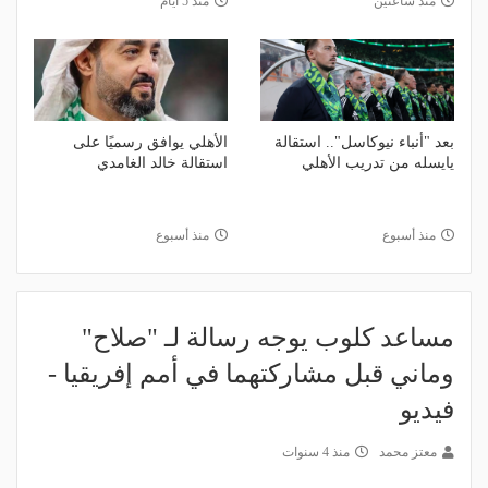
منذ ساعتين
منذ 5 أيام
بعد "أنباء نيوكاسل".. استقالة
الأهلي يوافق رسميًا على
يايسله من تدريب الأهلي
استقالة خالد الغامدي
منذ أسبوع
منذ أسبوع
مساعد كلوب يوجه رسالة لـ "صلاح"
وماني قبل مشاركتهما في أمم إفريقيا -
فيديو
معتز محمد
منذ 4 سنوات