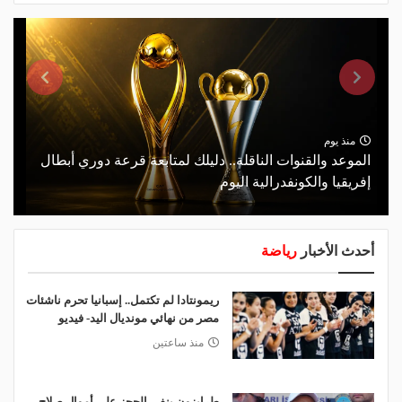
منذ يوم
الموعد والقنوات الناقلة.. دليلك لمتابعة قرعة دوري أبطال
إفريقيا والكونفدرالية اليوم
أحدث الأخبار
رياضة
ريمونتادا لم تكتمل.. إسبانيا تحرم ناشئات
مصر من نهائي مونديال اليد- فيديو
منذ ساعتين
طرابزون ينفي الحجز على أموال صلاح