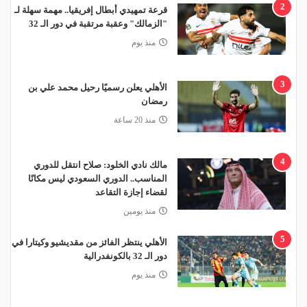
2
قرعة تمهيدي أبطال إفريقيا.. مهمة سهلة لـ
"الزمالك" وعقبة مرتقبة في دور الـ 32
منذ يوم
3
الأهلي يعلن رسميًا رحيل محمد علي بن
رمضان
منذ 20 ساعة
4
مالك نادي الخلود: صلاح انتقل للدوري
المناسب.. الدوري السعودي ليس مكانًا
لقضاء إجازة التقاعد
منذ يومين
5
الأهلي ينتظر الفائز من مقديشيو وكيتارا في
دور الـ 32 بالكونفدرالية
منذ يوم