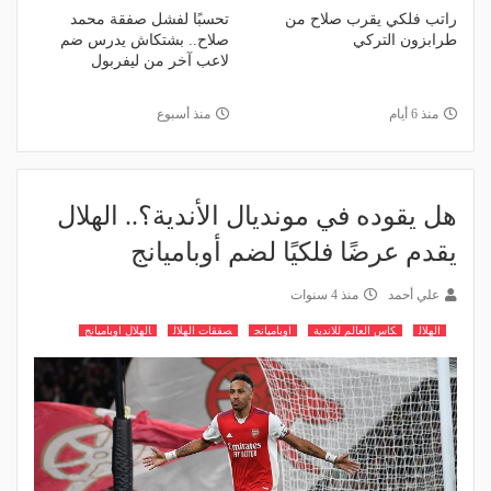
راتب فلكي يقرب صلاح من
تحسبًا لفشل صفقة محمد
طرابزون التركي
صلاح.. بشتكاش يدرس ضم
لاعب آخر من ليفربول
منذ 6 أيام
منذ أسبوع
هل يقوده في مونديال الأندية؟.. الهلال
يقدم عرضًا فلكيًا لضم أوباميانج
علي أحمد
منذ 4 سنوات
الهلال
كاس العالم للاندية
اوباميانج
صفقات الهلال
الهلال اوباميانج