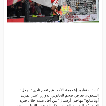
كشفت تقارير إعلامية، الأحد، عن تقدم نادي "الهلال"
السعودي بعرض ضخم للجابوني الدوري "بيير إيمريك
أوباميانج" مهاجم "أرسنال" من أجل ضمه خلال فترة
الانتقالات الشتوية الحالية. وذكر الصحفي الإيطالي الشهير