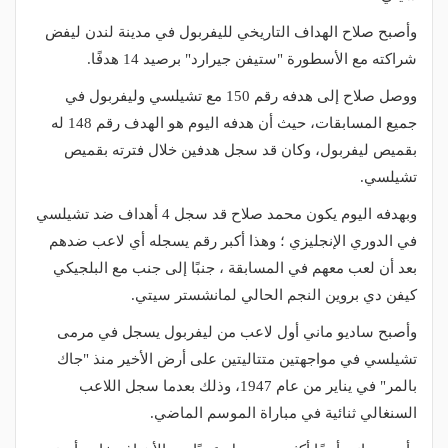
وأصبح صلاح الهداف التاريخي لليفربول في مدينة لندن ليفض
شراكته مع الأسطورة "ستيفن جيرارد" برصيد 14 هدفًا.
ووصل صلاح إلى هدفه رقم 150 مع تشيلسي وليفربول في
جميع المسابقات، حيث أن هدفه اليوم هو الهدف رقم 148 له
بقميص ليفربول، وكان قد سجل هدفين خلال فترته بقميص
تشيلسي.
وبهدفه اليوم يكون محمد صلاح قد سجل 4 أهداف ضد تشيلسي
في الدوري الإنجليزي ؛ وهذا أكبر رقم يسجله أي لاعب ضدهم
بعد أن لعب معهم في المسابقة ، جنبًا إلى جنب مع البلجيكي
كيفن دي بروين النجم الحالي لمانشستر سيتي.
وأصبح ساديو ماني أول لاعب من ليفربول يسجل في مرمى
تشيلسي في مواجهتين متتاليتين على أرض الأخير منذ "جاك
بالمر" في يناير من عام 1947، وذلك بعدما سجل اللاعب
السنغالي ثنائية في مباراة الموسم الماضي.