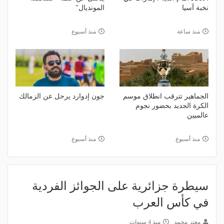
نخبة آسيا
المونديال"
منذ ساعة
منذ أسبوع
الجماهير تترقب انطلاق موسم
جون إدوارد يرحل عن الزمالك
الكرة الجديد بحضور نجوم
عالميين
منذ أسبوع
منذ أسبوع
سيطرة جزائرية على الجوائز الفردية
في كأس العرب
معتز محمد
منذ 4 سنوات