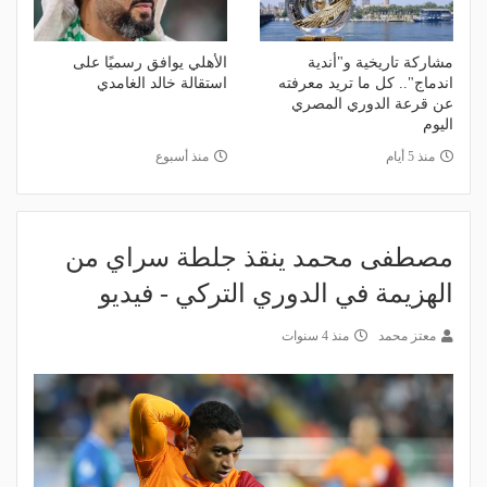
مشاركة تاريخية و"أندية
الأهلي يوافق رسميًا على
اندماج".. كل ما تريد معرفته
استقالة خالد الغامدي
عن قرعة الدوري المصري
اليوم
منذ 5 أيام
منذ أسبوع
مصطفى محمد ينقذ جلطة سراي من
الهزيمة في الدوري التركي - فيديو
معتز محمد
منذ 4 سنوات