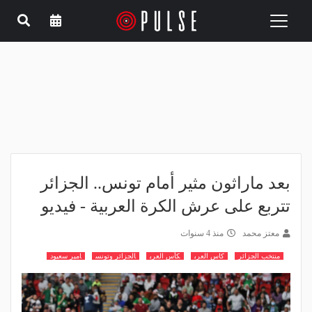
Toggle
navigation
بعد ماراثون مثير أمام تونس.. الجزائر
تتربع على عرش الكرة العربية - فيديو
معتز محمد
منذ 4 سنوات
منتخب الجزائر
كاس العرب
كأس العرب
الجزائر وتونس
امير سعيود