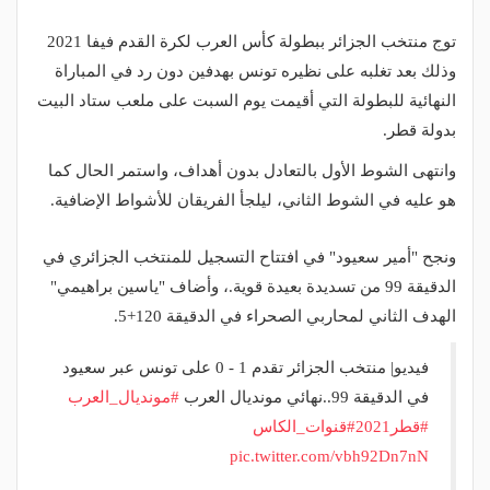
توج منتخب الجزائر ببطولة كأس العرب لكرة القدم فيفا 2021
وذلك بعد تغلبه على نظيره تونس بهدفين دون رد في المباراة
النهائية للبطولة التي أقيمت يوم السبت على ملعب ستاد البيت
بدولة قطر.
وانتهى الشوط الأول بالتعادل بدون أهداف، واستمر الحال كما
هو عليه في الشوط الثاني، ليلجأ الفريقان للأشواط الإضافية.
ونجح "أمير سعيود" في افتتاح التسجيل للمنتخب الجزائري في
الدقيقة 99 من تسديدة بعيدة قوية.، وأضاف "ياسين براهيمي"
الهدف الثاني لمحاربي الصحراء في الدقيقة 120+5.
فيديو| منتخب الجزائر تقدم 1 - 0 على تونس عبر سعيود
في الدقيقة 99..نهائي مونديال العرب
#مونديال_العرب
#قطر2021
#قنوات_الكاس
pic.twitter.com/vbh92Dn7nN